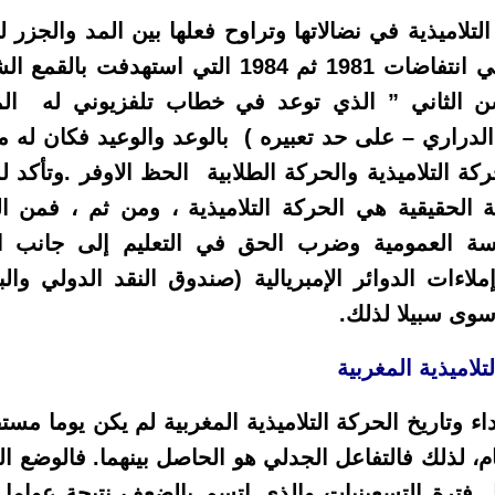
ميذية في نضالاتها وتراوح فعلها بين المد والجزر ل
لعبت دورا طلائعيا في انتفاضات 1981 ثم 1984 الت
سن الثاني ” الذي توعد في خطاب تلفزيوني له ال
– الدراري – على حد تعبيره ) بالوعد والوعيد فكان له 
حركة التلاميذية والحركة الطلابية الحظ الاوفر .وتأكد 
 الحقيقية هي الحركة التلاميذية ، ومن ثم ، فمن ال
رسة العمومية وضرب الحق في التعليم إلى جانب 
لاءات الدوائر الإمبريالية (صندوق النقد الدولي وا
 سوى سبيلا لذلك.
لتلاميذية المغربية
وتاريخ الحركة التلاميذية المغربية لم يكن يوما مست
، لذلك فالتفاعل الجدلي هو الحاصل بينهما. فالوضع ا
ال فترة التسعينيات والذي اتسم بالضعف نتيجة عوامل 