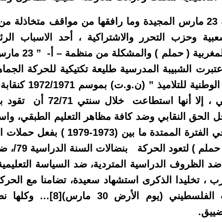
لقد كان لانتفاضة 23 مارس المجيدة وما رافقها من مواقف متخا
بية وحزب التحرر والاشتراكية ، أحد الاسباب الر
الماركسية اللينينية
اعتبرت الشبيبة المدرسية طليعة تكتيكية للحركة الجماه
عن “تأسيس النقابة الو
ضغط القمع المخزني ، إلا أنها ا
جل الحق النقابي وضد كافة مظاهر التعليم الطبقي، وا
رغم تراجعها الكبير في الفترة الممتدة ما
مناضلات ومناضلي
 ضد الظروف الدراسية المتردية، ضد السياسة التعليمية 
لسطيني (يوم الأرض 30 مارس)
[8]
… وكلها نضا
ضييق.