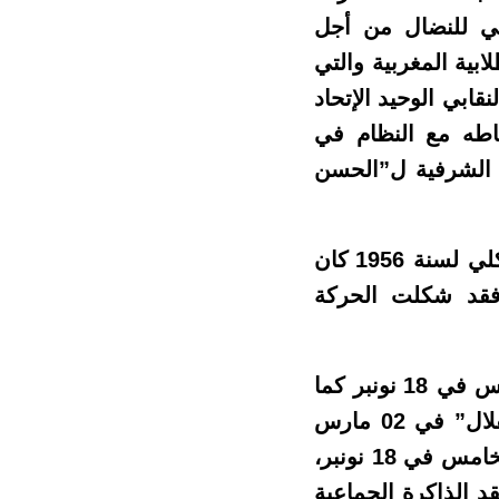
ني للنضال من أجل
بية المغربية والتي
ابي الوحيد الإتحاد
 ارتباطه مع النظام في
خلي عن الرئاسة الشرفية ل”الحسن
وهكذا يمكن القول أن نضال الحركة التلاميذية ما قبل الاستقلال الشكلي لسنة 1956 كان
فقد شكلت الحركة
بعد إعلان استقلال البلاد ( والذي كان شكليا) في02 مارس 1956 -(وليس في 18 نونبر كما
يتحدث التاريخ الرسمي ،إذ أن الشعب المغربي كان يحتفل بعيد “الإستقلال” في 02 مارس
خلال سنوات 1957 و1958 و1959 و1960، وكان يحتفل بعيد عرش محمد الخامس في 18 نونبر،
 أنفسنا ومنذ اعتلاء الحسن الثاني للعرش في 3 مارس 1961 نفقد الذاكرة الجماعية