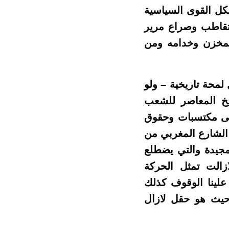
كل القوى السياسية
تقاطب وصراع مرير
المخزن وخدامه ومن
محة تاريخية – ولو
يخ المعاصر للشعب
على مكتسبات وحقوق
الشارع المغربي من
لشرارة التي أطلقتها حركة 20 فبراير المجيدة والتي يضطلع
ازالت تمثل الحركة
علينا الوقوف كذلك
 حيث هو حقل لازال