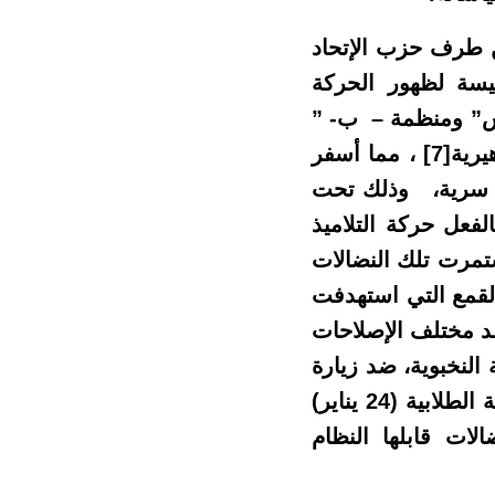
ذلة من طرف حزب الإتحاد
ئيسة لظهور الحركة
 المغربية ( حملم ) والمشكلة من منظمة – أ- ” 23 مارس” ومنظمة – ب- ”
يرية
[7]
، مما أسفر
طنية للتلاميذ ” (ن.و.ت) بموسم 1972/1971 كنقابة سرية، وذلك تحت
ستطاعت خلال سنتي 72/71 أن تقود بالفعل حركة التلاميذ
ستمرت تلك النضالات
 بين (1973-1979 ) بفعل حملات القمع التي استهدفت
 ( حملم ) لتعود الحركة بنضالات السنة الدراسية 79/، ضد مختلف الإصلاحات
النخبوية، ضد زيارة
الشاه المخلوع للمغرب ، تخليدا الذكرى استشهاد سعيدة، تضامنا مع الحركة الطلابية (24 يناير)
لات قابلها النظام