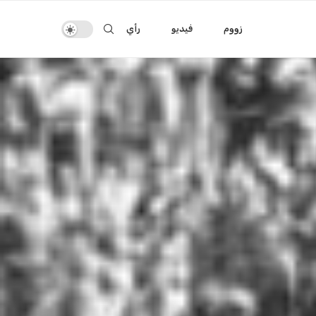
زووم
فيديو
رأي