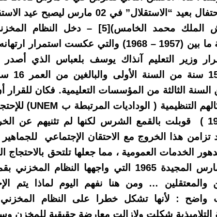
ش الملك محمد الخامس)
[5]
– دخل النظام المخز
المخططات التعليمية ما بين (1957 – 1968) والتي عكست اس
فكان لقرار وزير التعليم آنذاك يوسف بلعباس الذي أصدر 
البالغين من ا
 17 سنة من السنة الثالثة من المؤسسات التعليمية. فكان للقرا
هم التنظيمية ( الوداديات المرتبطة ب
UNEM
) للإحتج
 وقد تزامن هذا الخروج مع الاحتقان الإجتماعي للجماهير
تدهور الخدمات العمومية ، مما جعلها تلتحق بالاحتجاج ا
اندلاع انتفاضة 23 مارس المجيدة 1965 التي واجهها الن
 والمعتقلين … ومن هنا نفهم اليوم لماذا يتم ال
ب واضح : لأنها تشكل خطرا على النظام المخزني 
 التلاميذية شكلت ولازالت معارضة حقيقية للمخزن وسي