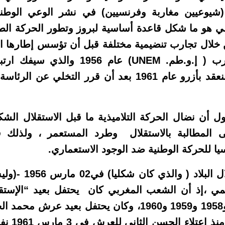
ة (شيوعيين مغاربة وفرنسيين) في نشر الوعي الوط
عي هو ما شكل قاعدة أساسية لبروز وتطور الحركة الطلا
لال تجارب تنضيمية مختلفة قبل أن تؤسس إطارها النق
رب ( إ.و.طم.
UNEM
) عام 1956 والذي سيفك
مؤتمره السادس المنعقد بأزرو عام 1961 بعد أن قرر الت
 المطالبة بالاستقلال وطرد المستعمر ، ولذلك 
سيا للحركة الوطنية ضد الوجود الاستعماري.
فإذا به نجد