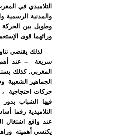
التلاميذي في المغر
والمدنية الرسمية 
وطويل بين الحركة ا
ورائهما قوى الإستعما
لذلك يقتضي تناول م
سريعة – عند أهم ا
المغربي. كذلك يستل
الجماهير الشعبية و
فيها الشباب بدور ر
التلاميذية رقما أس
عند واقع اشتغال ال
يكتسي أهميته وراه