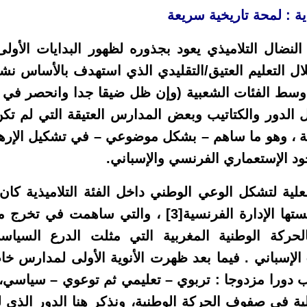
ذية : لمحة تاريخية سريعة
ال التلاميذي يعود بجذوره لظهور البدايات الأولى
ل التعليم العتيق/التقليدي الذي استهدف بالأساس نشر ا
وسط الفئات الشعبية (وإن ظل ضيقا جدا وانحصر في
 الدور والكتاتيب وبعض المدارس العتيقة التي لم تكن
مية ، وهو ما ساهم – بشكل موضوعي – في تشكيل الإره
د الإستعماري الفرنسي والإسباني.
علية لتشكل الوعي الوطني داخل الفئة التلاميذية كا
ها الإدارة الفرنسية
[3]
، والتي ساهمت في تخرج من
ركة الوطنية المغربية التي مثلت الدرع السياس
الإسباني . فيما بعد ظهرت الأنوية الأولى لمدارس خ
ب دورا مزدوجا : تربوي – تعليمي ثم توعوي – سياسي،
ية في صفوف الحركة الوطنية، ونذكر هنا الدور الذي ل