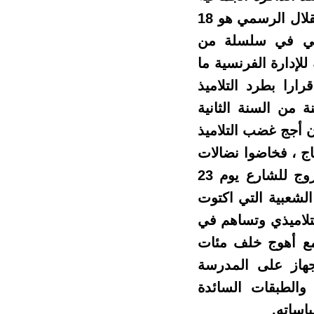
ونقطع رسميا مع الاحتفال بعيد “الاستقلال” في 02 مارس ليصبح عيد الاستقلال الرسمي هو 18
ني في سلسلة من
تمرار ارتهانه للإدارة الفرنسية ما
قرارا بطرد التلاميذ
لعمر 15 سنة من السنة الأولى والبالغين من العمر 16 سنة من السنة الثانية
ر أن أجج غضب التلاميذ
اج ، فخاضوا نضالات
بطولية ( 1960- 1964 ) قوبلت بالقمع الشرس لكنها لم تثنيهم عن الخروج للشارع يوم 23
 الشعبية التي اكتوت
لتلاميذي وتساهم في
ظام المخزني بقمع أهوج خلف مئات
إجهاز على المدرسة
والطبقات السائدة
اساته.