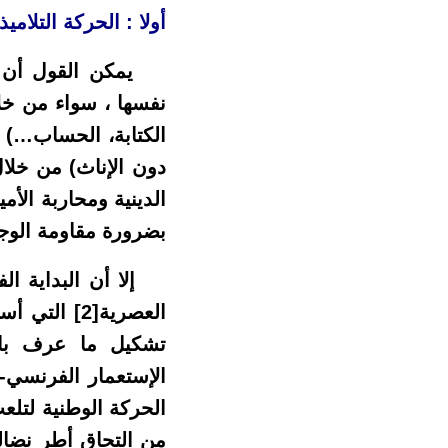
أولا : الحركة التلامي
يمكن القول أن النض
نفسها ، سواء من خلا
الكتابة، الحساب…) 
دون الإناث) من خلال
الدينية ومحاربة الأ
بضرورة مقاومة الوجو
إلا أن البداية الف
العصرية
[2]
التي أسست
تشكيل ما عرف بالح
الإستعمار الفرنسي- 
الحركة الوطنية لتلع
من التحاق أطر نضال