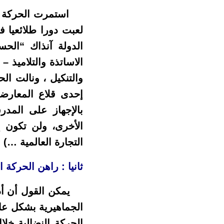
استمرت الحركة التلا
الدولة آنذاك “الح
الاساتذة والتلاميذ 
والتنكيل ، ونالت ال
إحدى قلاع المعارضة
بالإجهاز على المد
الأخرى، ولن تكون إم
التجارة العالمية …)
ثانيا : راهن الحركة ا
يمكن القول أن أداء 
الجماهيرية بشكل عام
الحركة النضالية خل