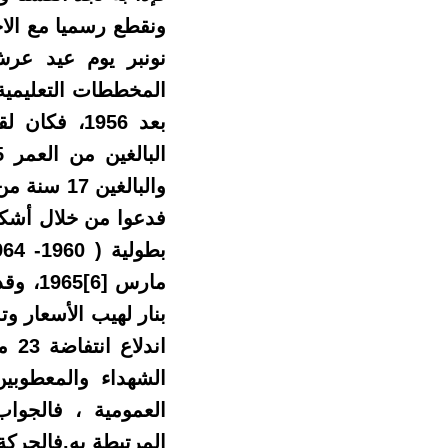
نونبر يوم عيد عر
بعد 1956، 
والبالغين
فدعوا من خلال أشكال
مارس
[6]
1965،
بنار لهيب الأسعار و
الشهداء والمعطوبين
العمومية ، فالجوا
المرتبطة به.فالحركة