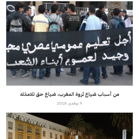
من أسباب ضياع ثروة المغرب، ضياع حق تلامذته
9 نوفمبر، 2018