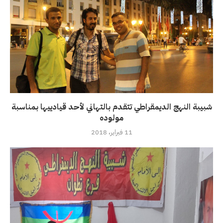
شبيبة النهج الديمقراطي تتقدم بالتهاني لأحد قيادييها بمناسبة
مولوده
11 فبراير، 2018