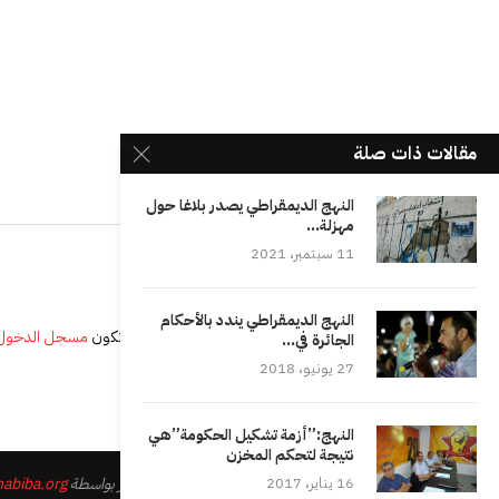
مقالات ذات صلة
النهج الديمقراطي يصدر بلاغا حول
مهزلة...
11 سبتمبر، 2021
النهج الديمقراطي يندد بالأحكام
يجب أنت تكون
مسجل الدخول
الجائرة في...
27 يونيو، 2018
النهج:”أزمة تشكيل الحكومة”هي
نتيجة لتحكم المخزن
© 2023 - جميع الحقوق محفوظة. تصميم وتطوير بواسطة
abiba.org
16 يناير، 2017