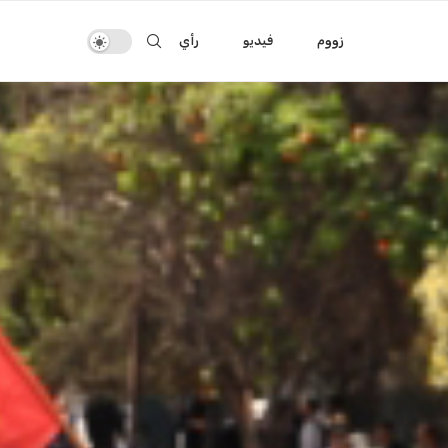
زووم
فيديو
رأي