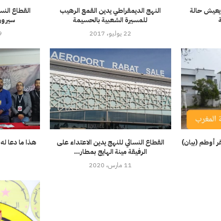
 يعيش حالة
النهج الديمقراطي يدين القمع الرهيب
القطاع النس
للمسيرة الشعبية بالحسيمة
سيرورة
22 يوليو، 2017
19 دي
 أوطم (بيان)
القطاع النسائي للنهج يدين الاعتداء على
هذا ما دعا له
الرفيقة مينة الهايج بمطار...
11 مارس، 2020