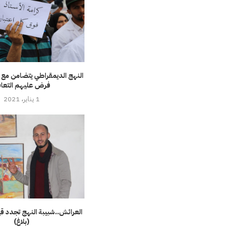
النهج الديمقراطي يتضامن مع ا
فرض عليهم التعا
1 يناير، 2021
العرائش..شبيبة النهج تجدد قي
(بلاغ)