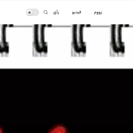
زووم
فيديو
رأي