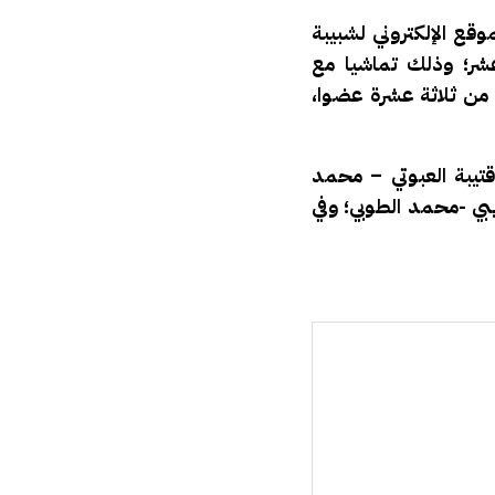
قع الإلكتروني لشبيبة
 عشر؛ وذلك تماشيا مع
 من ثلاثة عشرة عضوا،
يبة العبوتي – محمد
بي -محمد الطوبي؛ وفي