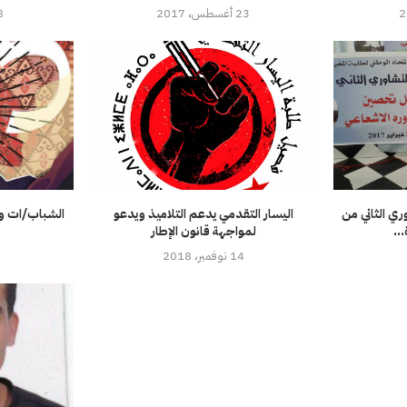
23 أغسطس، 2017
28 دي
وري الثاني من
اليسار التقدمي يدعم التلاميذ ويدعو
الشباب/ات و 
..
لمواجهة قانون الإطار
14 نوفمبر، 2018