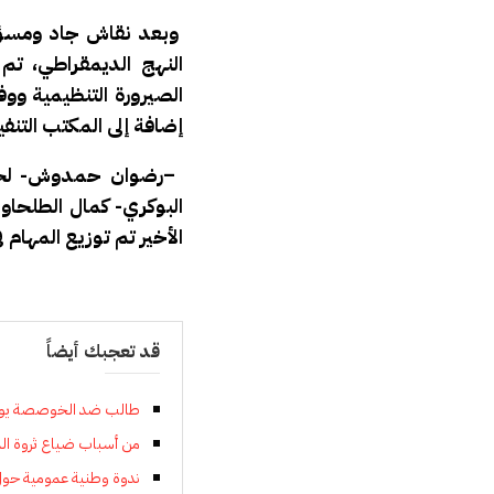
وبعد نقاش جاد ومسؤول 
النهج الديمقراطي، تم 
الصيرورة التنظيمية وو
إضافة إلى المكتب التنفي
–
رضوان حمدوش- لحبي
البوكري- كمال الطلحاو
الأخير تم توزيع المهام ف
قد تعجبك أيضاً
طالب ضد الخوصصة يوجه
من أسباب ضياع ثروة ال
ندوة وطنية عمومية حول”