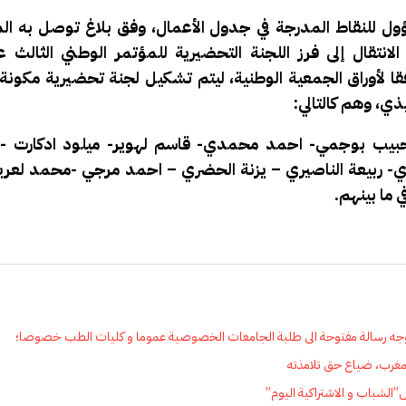
للنقاط المدرجة في جدول الأعمال، وفق بلاغ توصل به المو
الانتقال إلى فرز اللجنة التحضيرية للمؤتمر الوطني الثالث
فقا لأوراق الجمعية الوطنية، ليتم تشكيل لجنة تحضيرية مكونة
ذي، وهم كالتالي
:
ب بوجمي- احمد محمدي- قاسم لهوير- ميلود ادكارت -قت
ي- ربيعة الناصيري – يزنة الحضري – احمد مرجي -محمد لعري
ي ما بينهم
.
 رسالة مفتوحة الى طلبة الجامعات الخصوصية عموما و كليات الطب خصوصا؛
مغرب، ضياع حق تلامذته
الشباب و الاشتراكية اليوم”