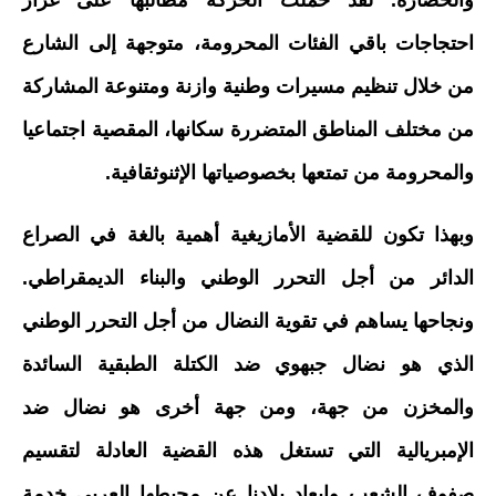
والحضارة. لقد حملت الحركة مطالبها على غرار
احتجاجات باقي الفئات المحرومة، متوجهة إلى الشارع
من خلال تنظيم مسيرات وطنية وازنة ومتنوعة المشاركة
من مختلف المناطق المتضررة سكانها، المقصية اجتماعيا
والمحرومة من تمتعها بخصوصياتها الإثنوثقافية.
وبهذا تكون للقضية الأمازيغية أهمية بالغة في الصراع
الدائر من أجل التحرر الوطني والبناء الديمقراطي.
ونجاحها يساهم في تقوية النضال من أجل التحرر الوطني
الذي هو نضال جبهوي ضد الكتلة الطبقية السائدة
والمخزن من جهة، ومن جهة أخرى هو نضال ضد
الإمبريالية التي تستغل هذه القضية العادلة لتقسيم
صفوف الشعب وإبعاد بلادنا عن محيطها العربي خدمة