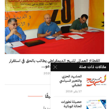
القطاع العمالي للنهج الديمقراطي يطالب بالحق في استقرار
الشغل ويدعو...
مقالات ذات صلة
30 نوفمبر، 2020
المشهد الحزبي
والتعبير السياسي
الطبقي
17 يناير، 2018
اترك تعليقًا
حصيلة تطورات
الحالة الوبائية