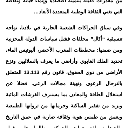
من مقدرات كفيلة بتنميته اقتصاديا وإنماء حياته وثقافته
التي تغني الثقافة الوطنية المتعددة الأبعاد…
وفي سياق الحراكات الشعبية الجارية في بلادنا، تواجه
تنسيقية “أكال” مخلفات فشل سياسات الدولة المخزنية
ومن ضمنها: مخططات المغرب الأخضر، أليوتيس الماء،
تحديد الملك الغابوي وأراضي ما يعرف بالسلاليين ونزع
الأراضي من ذوي الحقوق، قانون رقم 13.113 المتعلق
بالترحال الرعوي وتهيئة مجالات الرعي. فضلا عن
استغلال الطاقة والمعادن بما يستنزف الفرشات المائية
ويزيد من تفقير الساكنة وحرمانها من ثرواتها الطبيعية
ويعمق من طمس هوية وثقافة ضاربة في عمق التاريخ