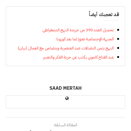
قد تعجبك أيضاً
تحميل العدد 390 من جريدة النهج الديمقراطي
الجبهة الإجتماعية تعبئ لما بعد كورونا
النهج يثمن النضالات ضد العنصرية ويتضامن مع العمال (بيان)
عبد الفتاح كاموني يكتب عن حرية الفكر والتعبير
SAAD MERTAH
المقالة السابقة