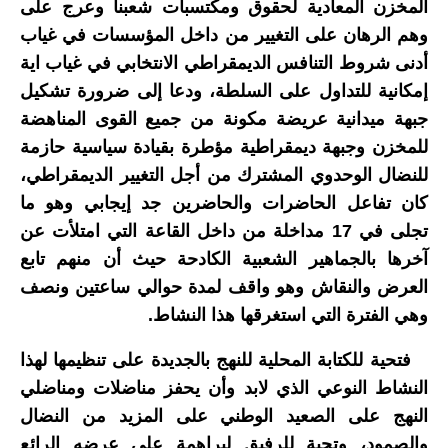
المخزن المعادية لحقوق ومكتسبات شعبنا وعرج على
وهم الرهان على التغيير من داخل المؤسسات في غياب
أدنى شروط التنافس الديمقراطي الانتخابي في غياب اية
إمكانية للتداول على السلطة، ودعا إلى ضرورة تشكيل
جبهة ميدانية عريضة مكونة من جميع القوى المناهضة
للمخزن وجبهة ديمقراطية مؤطرة بقيادة سياسية حازمة
للنضال الوحدوي المشترك من أجل التغيير الديمقراطي،
كان تفاعل الحاضرات والحاضرين جد إيجابي وهو ما
تجلى في 17 مداخلة من داخل القاعة التي امتلأت عن
آخرها بالجماهير الشعبية الكادحة حيث أن منهم تابع
العرض والنقاش وهو واقف لمدة حوالي ساعتين ونصف
وهي الفترة التي استغرقها هذا النشاط.
فتحية للكتابة المحلية للنهج بالجديدة على تنظيمها لهذا
النشاط النوعي الذي لابد وأن يحفز مناضلات ومناضلي
النهج على الصعيد الوطني على المزيد من النضال
والصمود، وتحية للرفيق لبراهمة على عرضه الرائع