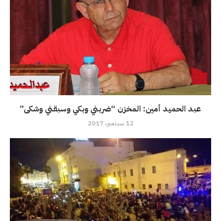
عبد الحميد أمين: المخزن “ضربني وبكي وسبقني وشكى”
12 سبتمبر، 2017