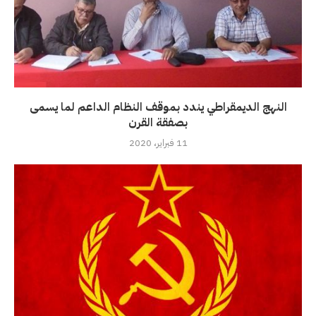
النهج الديمقراطي يندد بموقف النظام الداعم لما يسمى
بصفقة القرن
11 فبراير، 2020