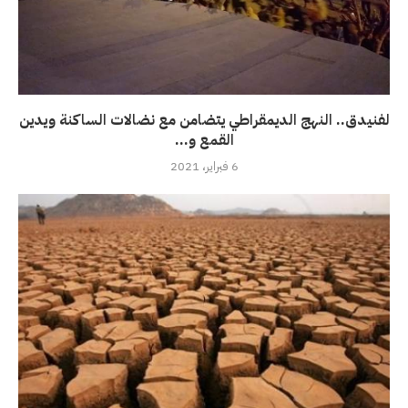
لفنيدق.. النهج الديمقراطي يتضامن مع نضالات الساكنة ويدين
القمع و...
6 فبراير، 2021