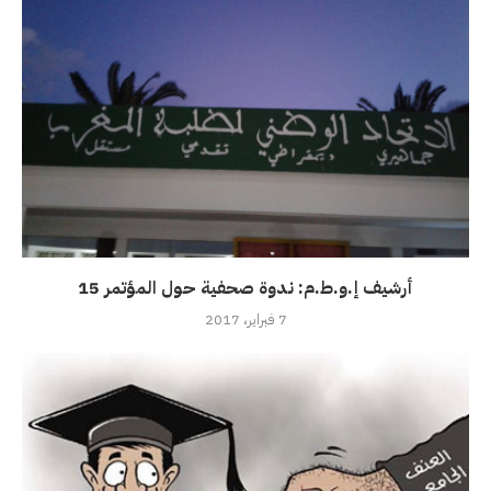
أرشيف إ.و.ط.م: ندوة صحفية حول المؤتمر 15
7 فبراير، 2017