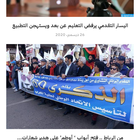
اليسار التقدمي يرفض التعليم عن بعد ويستهجن التطبيع
26 ديسمبر، 2020
من الرباط .. فتح أبواب ‘ أوطم’ على هدير شعارات...