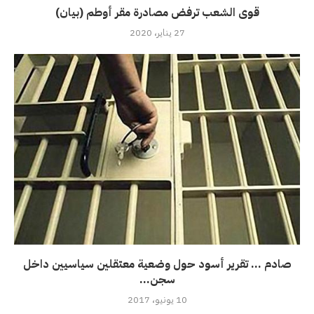
قوى الشعب ترفض مصادرة مقر أوطم (بيان)
27 يناير، 2020
صادم … تقرير أسود حول وضعية معتقلين سياسيين داخل
سجن...
10 يونيو، 2017