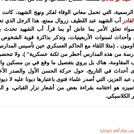
مية، التي تحمل معاني الوفاء لفكر ونهج الشهيد، كانت ف
لقادر
أب الشهيد عبد اللطيف زروال ممتع، هذا الرجل الذي تج
واء تعلق الأمر بما عاش أو بما قرأ. أب الشهيد تحدث ب
 وأحداث لسنوات الأربعينيات، وتذكر بذاكرة قوية الشخوص 
مون ، (مثلا اللقاء مع الحاكم العسكري حين تأسيس المدارس
مدرسة من هذه المدارس أخطر من ثكنة عسكرية" ).
ولا تنحصر
 المقاومة، هناك بل يروي بتفصيل ما وقع في بن مسكين والدار
 أحداث في التاريخ، حول حركة الحسن الأول والصدر الأع
عبد العزيز، التي أصدر علماء فتوى باعتبارها ديونا عليه لا ديو
ميزه هو اختتامه بقراءة بعض من أشعار نزار القباني، و ا
ر الكلاسيكي.
دون توفر أهم شروطها