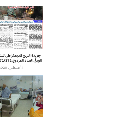
جريدة النهج الديمقراطي تست
الورقي.العدد المزدوج 371/372 في الاكشاك
4 أغسطس، 2020