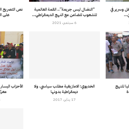
ل وسرير في
“النضال ليس جريمة”.. القمة العالمية
نص التصريح ال
..
للشعوب تتضامن مع النهج الديمقراطي...
على ال
6 سبتمبر، 2021
3
ا للنهج
الخديوي: الامازيغية مطلب سياسي، ولا
الأحزاب اليسا
ة
ديمقراطية بدونها
معرك
17 يناير، 2017
25 