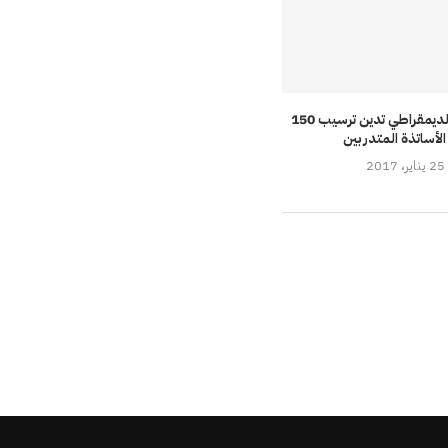
شبيبة النهج الديمقراطي تدين ترسيب 150
لأساتذة المتدربين
25 يناير، 2017