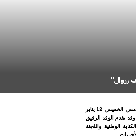
ف زروال”
حل عدد من قياديي وقياديات ومناضلات ومناضلي النهج الديمقراطي يوم أمس الخميس 12 يناير
وقد تقدم الوفد الرفيق
كتابة الوطنية واللجنة
أخريات.