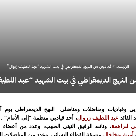
الرئيسية
»
قياديين من النهج الديمقراطي في بيت الشهيد “عبد اللطيف زروال”
ن النهج الديمقراطي في بيت الشهيد “عبد اللطي
عبد اللطيف زروال
، أحد قياديي منظمة "إلى الأمام" . 
 لبراهمة
، ونائبه الرفيق التيتي الحبيب، وعدد من أعضاء ال
ة
أمينة بوخلخال
منسقة القطاع النسائي. وعدد من المناضلات ال