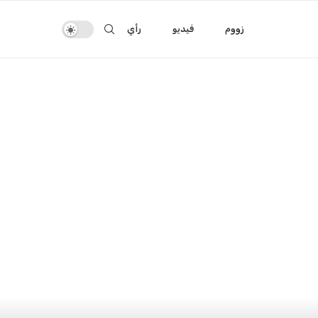
زووم
فيديو
رأي