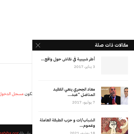
مقالات ذات صلة
أطر شبيبية في نقاش حول واقع...
3 يناير، 2017
معاد الجحري ينعي الفقيد
يجب أنت تكون
مسجل الدخول
المناضل “عبد...
7 يوليو، 2017
الشباب/ات و حزب الطبقة العاملة
وعموم...
© 2023 - جميع الحقوق محفوظة. تصميم وتطوير بواسطة
abiba.org
18 يونيو، 2021