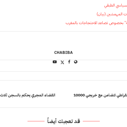
السياسي الطبقي
ات المهمشين (بيان)
لية” بخصوص تصاعد الاحتجاجات بالمغرب
CHABIBA
شبيبة النهج الديمقراطي تتضامن مع خريجي 10000
القضاء المجري يحكم بالسجن ثلاث
قد تعجبك أيضاً