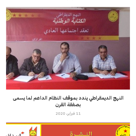
النهج الديمقراطي يندد بموقف النظام الداعم لما يسمى
بصفقة القرن
11 فبراير، 2020