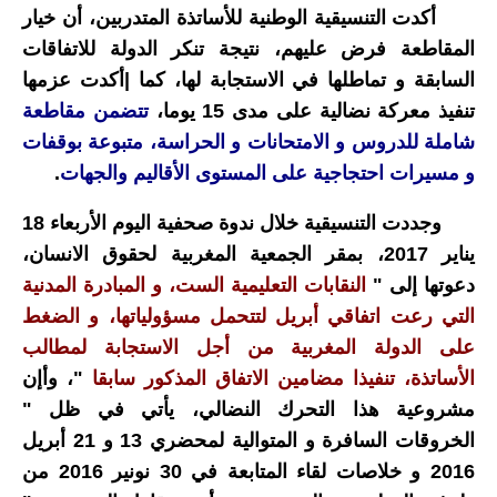
أكدت التنسيقية الوطنية للأساتذة المتدربين، أن خيار
المقاطعة فرض عليهم، نتيجة تنكر الدولة للاتفاقات
السابقة و تماطلها في الاستجابة لها، كما |أكدت عزمها
تنفيذ معركة نضالية على مدى 15 يوما،
تتضمن مقاطعة
شاملة للدروس و الامتحانات و الحراسة، متبوعة بوقفات
و مسيرات احتجاجية على المستوى الأقاليم والجهات
.
وجددت التنسيقية خلال ندوة صحفية اليوم الأربعاء 18
يناير 2017، بمقر الجمعية المغربية لحقوق الانسان،
دعوتها إلى "
النقابات التعليمية الست، و المبادرة المدنية
التي رعت اتفاقي أبريل لتتحمل مسؤولياتها، و الضغط
على الدولة المغربية من أجل الاستجابة لمطالب
الأساتذة، تنفيذا مضامين الاتفاق المذكور سابقا
"، وأإن
مشروعية هذا التحرك النضالي، يأتي في ظل "
الخروقات السافرة و المتوالية لمحضري 13 و 21 أبريل
2016 و خلاصات لقاء المتابعة في 30 نونير 2016 من