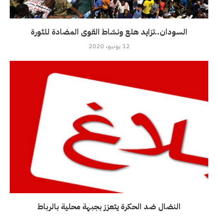
السودان..تزايد هلع ونشاط القوى المضادة للثورة
12 يونيو، 2020
النضال ضد الحكرة يتعزز بجبهة محلية بالرباط