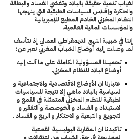
لغياب تنمية حقيقة بالبلاد وتفشي الفساد والبطالة
والحكرة
وإفلاس السياسات الطبقية التي ينهجها
النظام المخزني الخادم المطيع
للإمبريالية
والمؤسسات المالية العالمية.
إننا في شبيبة النهج الديمقراطي العمالي إذ نتأسف
لما وصلت إليه أوضاع الشباب المغربي نعبر عن:
تحميلنا المسؤولية الكاملة على ما آلت إليه
أوضاع البلاد للنظام المخزني.
اعتبارنا ان الأوضاع الاقتصادية والاجتماعية و
السياسية بالبلاد ماهي إلا نتيجة للسياسيات
الطبقية للنظام المخزني المتمثلة في
القمع و
الاستبداد و الفساد و الخوصصة و التفقير و
التجويع و التبعية و الاحتكار و الريع و الفساد .
تاكيدنا ان المقاربة البوليسية القمعية
الممنهجة في حق الشباب من اعتقالات و