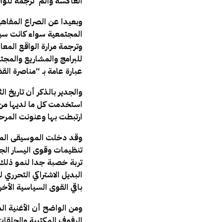
العاكسة والم ُ ترجمة للو
وبعيدا عن الصراع المفاهي
المجتمعية سواء كانت سي
وترجمة مرارة الواقع الم
للبرامج والمشاريع والمجتم
عبارة عامة بـ “مناصرة القضا
والجدير بالذكر أن تاريخ ا
استخدمت كل ما لديها من إ
ارتبطت بها وعنونت المرحلة
وقد دخلت الموسيقى الملت
تنظيمات وقوى اليسار الج
تربة خصبة جدا لنمو ذلك ا
البديل الاشتراكي التحرري 
باقي القوى السياسية الأخ
ومن الواضح أن الأغنية ا
الرفوف المكتبية والحلقات