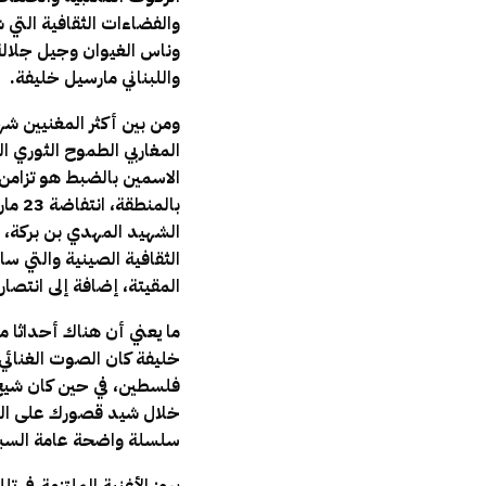
والفضاءات الثقافية التي ش
وناس الغيوان وجيل جلالة
واللبناني مارسيل خليفة.
ومن بين أكثر المغنيين شه
المغاربي الطموح الثوري ا
الاسمين بالضبط هو تزامن
بالمنطقة، انتفاضة 23 مارس 1965 بالمغرب وبعض الانتفاضات المشابهة في
الثقافية الصينية والتي سا
المقيتة، إضافة إلى انتصار 
ما يعني أن هناك أحداثا 
خليفة كان الصوت الغنائي 
فلسطين، في حين كان شيخ ا
خلال شيد قصورك على المز
سلسلة واضحة عامة السبب