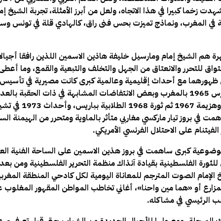
هدت زخما كبيرا في هذا الاتجاه، ولعل من أبرز الأمثلة، تجربة الشيخ إ
 في المغرب، ونماذج تميزت بحس فنى راق، كالهادي قلة في تونس وسم
رة هم الشيخ إمام ومارسيل خليفة هاذين الاسمين اللذين رافقا أجيالا
لتواق للتحرر والانعتاق من الجهل والتخلف والتبعية والقمع، وما أعطى
 ظهورهما مع أحداث إقليمية وعالمية كبرى كانت مصيرية في تأسيس و
ذات الحقبة بالعد
الشهيد المهدي بن بركة، وهزيم
همت في بروز تيار ماركسي مغاربي متأثر بالماوية ومتحرر من الهيمنة السو
الفيتنام على الاحتلال الفرنسي الأمريكي.
موضوعية كبرى ساهمت في بروز هذين الاسمين على الساحة الفنية العرب
للثورة الفلسطينية بقيادة آنذاك منظمة التحرير الفلسطينية ومن بعد 
لإمام الصوت المترجم للمعاناة اليومية لكل كادحي المنطقة المغربي
ارع أو «هما مين واحنا»، أغاني تخاطب المواطن المقهور المغلوب عل
 الرئيسي في مشاكله.