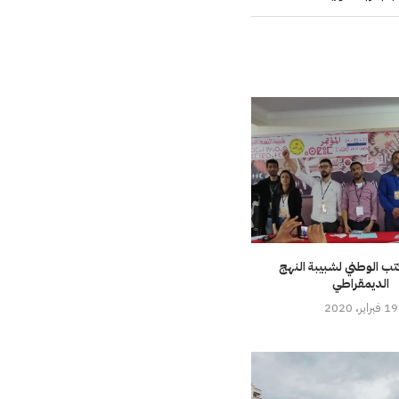
تب الوطني لشبيبة النهج
الديمقراطي
19 فبراير، 2020