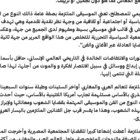
اقع المعاش كما هو دون تجميل أو تزييف.
مي للمصطلح، تعني الموسيقى الملتزمة بصفة عامة ذالك النوع من الأ
اسية أو اجتماعية أو ثقافية من وجهة نظر نقدية تقدمية وهي تهدف
عاش في قالب فني موسيقي بسيط ومفهوم لدى الجميع من جهة، وعكس ا
عية السياسية التحررية للتخلص من هذا الواقع المرير من جهة ثانية، أ
يا العادلة عبر الأغاني والفن”.
لثورات والانتفاضات الخالدة في التاريخي العالمي الإنساني، حافل بأسما
بداع ووسائل في سبيل الانتصار لفكرة و والموت من أجلها، لهذا صارت
 التي تنتمى إليها.
زمة للعالم العربي والمغاربي أواخر الستينات وطيلة سنوات السبعين
ذري بالأساس مستلهمة تجارب أمريكا اللاتينية بالأساس، حيث أحدث 
لنوع من الفن والموسيقى المهتمة بقضايا الشعوب ومعاناتها ولإبراز 
لهذه الشعوب، وهذا ما يفسر قرب جل الفنانين الملتزمين باليسار العرب
رى.
لملتزمة أعطت إشعاعا كبيرا للقضايا المجتمعية المصيرية وأخرجت ا
 الضيقة والندوات المتخصصة، ولعل العالم العربي والمغاربي من أكثر ا