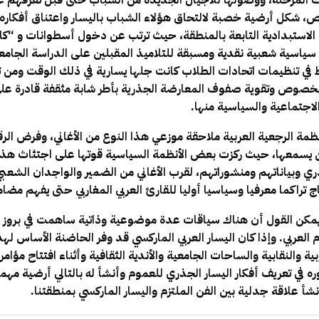
 تلك المرحلة، ووصولها للأجيال الجديدة من الشباب حتى قبل تعرفهم 
ص، شكل أرضية خصبة لالتحاق هؤلاء الشباب باليسار واعتناق أفكاره 
 الاستبدادية التابعة بالمنطقة، حيث ترتب عن دخول أسطوانات و “
سياسية شعبية نقدية ومسبقة للتلاميذ المقبلين على الدراسة الجامع
 في تنظيمات اتحادات الطلاب كانت جلها يسارية في ذلك الوقت ومن ت
الخصوص وتقوية صفوف المعارضة الجذرية بأطر شابة مثقفة قادرة على 
اجتماعية والسياسية منها.
ة الرجعية العربية ملاحقة موزعي هذا النوع من الأغاني، وفرض الرق
 يسمعها، حيث ركزت بعض الأنظمة السياسية قوتها على اجتثاث هذا ا
ذري وبياناتهم ومنشوراتهم، لقرب الأغاني من الضمير والواجدان الشعب
 تراكما معرفيا وسياسيا أوليا للقارئ العربي المغاربي حتى يفهم مضام
 يمكن القول أن هناك سياقات عدة موضوعية وذاتية ساهمت في بروز ا
 العربي. وإذا كان اليسار العربي الماركسي قد وفر الحاضنة الأساس لهذ
ة والنقابية والساحات الجامعية والأندية الثقافية وأثناء افتتاح مؤامرا
ه في تعريف أفكار اليسار الجذري للعموم وأنشأ له بالتالي أرضية مهم
أ علاقة جدلية بين الفن الملتزم واليسار الماركسي بمنطقتنا.