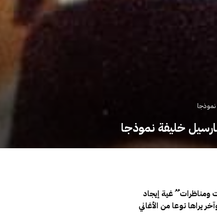
 نموذجا
ومارسيل خليفة نموذجا
مناظرات ُ ُ غية إيجاد
 يراها نوعا من الأغاني