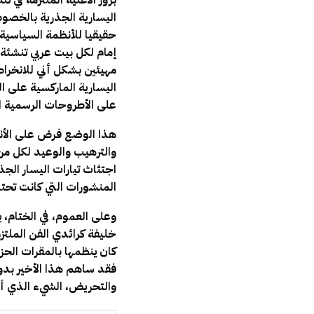
بروز الأغنية الملتزمة في
اليسارية الجذرية بالخصو
حقيقيا للأنظمة السياسية
إمام لكل بيت عربي تنشئة 
مهيئين بشكل أني للانخراط
اليسارية الماركسية على 
على الأطروحات الرسمية ال
هذا الوضع فرض على الأنظم
والترهيب والوعيد لكل من
اجتثاث تيارات اليسار الج
المنشورات التي كانت تحتاج
وعلى العموم، في الختام،
خليفة كرائدي الفن الملتزم
كان ينظمها بالمقرات الحزبي
فقد ساهم هذا الأخير بدور
والتحريض، الشيء الذي أنش