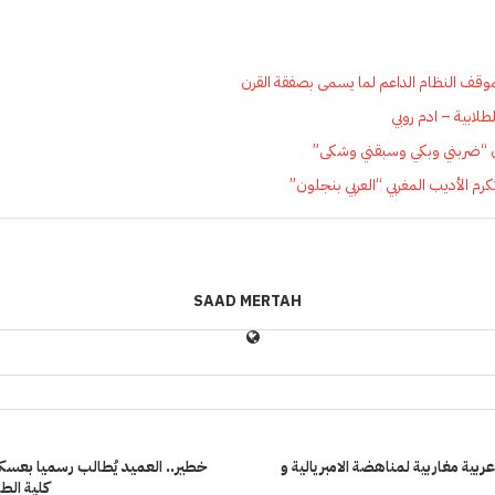
موقف النظام الداعم لما يسمى بصفقة القرن
لطلابية – ادم روبي
زن “ضربني وبكي وسبقني وشكى”
كرم الأديب المغربي “العربي بنجلون”
SAAD MERTAH
ربية مغاربية لمناهضة الامبريالية و
خطير.. العميد يُطالب رسميا بعس
كلية الطب