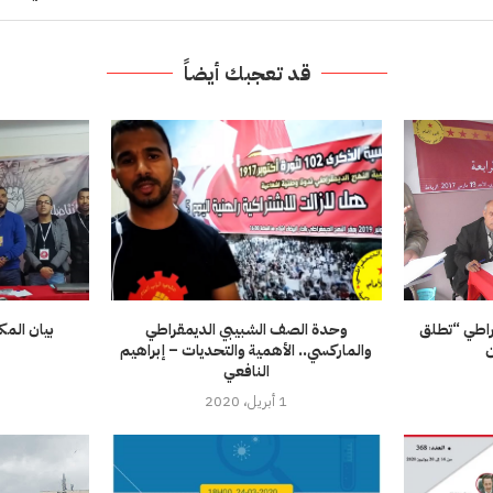
قد تعجبك أيضاً
قراطي “تطلق
وحدة الصف الشبيبي الديمقراطي
بيان المك
ن
والماركسي.. الأهمية والتحديات – إبراهيم
النافعي
1 أبريل، 2020