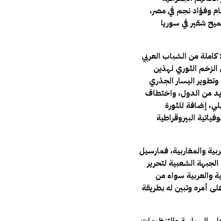
مام وفؤاد نجم في مصر،
يح شقير في سوريا
 كاملة من الشباب العربي
 الزخم الثوري لهذين
تطوير اليسار الجذري
يد من الدول، واختطاف
ة 1967 ثم ثورة 1968 الطلابية بباريس، وأحداث 1973 في تشيلي، إضافة للثورة
فياتية البيروقراطية
ية والمغاربية، فمارسيل
الجبهة الشعبية لتحرير
ة والعربية سواء من
ى أمره وتبين له بطريقة