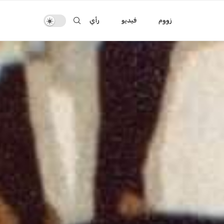
زووم
فيديو
رأي