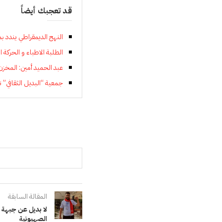
قد تعجبك أيضاً
النهج الديمقراطي يندد ب
الطلبة الاطباء و الحركة ا
عبد الحميد أمين: المخ
جمعية “البديل الثقافي” ت
المقالة السابقة
لا بديل عن جبهة ع
الصهيونية