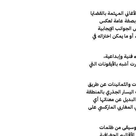
غاني المهتمة بالقضايا
 بصفة عامة لعكس
لجوانب الإيجابية
و ما يمكن اختزاله في
ء فنية وإبداعية،
 أشبه بالأيقونات التي
ات والثمانينات عن طريق
اليسار الجذري بالمنطقة
البديل عن معناتها أي
ي المغاربي الماركسي على
لموسيقى من ظلمات
لأقاليم الجغرافية