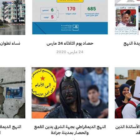
36 من جريدة النهج
حصاد يوم الثلاثاء 24 مارس
نساء تطوان .
24 مارس، 2020
لأساتذة الذين
النهج الديمقراطي بجهة الشرق يدين القمع
النهج الديمق
قد
والحصار بمدينة جرادة
ا