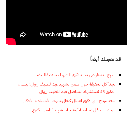
قد تعجبك أيضاً
النهج الديمقراطي يخلد ذكرى الشهداء بمدينة البيضاء
لجنة كل الحقيقة حول مصير الشهيد عبد اللطيف زروال: بيـــــــان
الذكرى 45 لاستشهاد المناضل عبد اللطيف زروال
سعد مرتاح – في ذكرى اغتيال كنفاني:تموت الأجساد لا الأفكار
الرباط … حفل بمناسبة أربعينية الشهيد “باسل الأعرج”