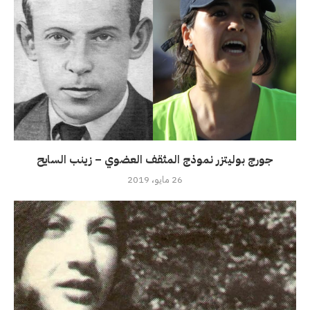
جورج بوليتزر نموذج المثقف العضوي – زينب السايح
26 مايو، 2019