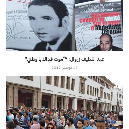
عبد اللطيف زروال: “أموت فداك يا وطني”
14 نوفمبر، 2017