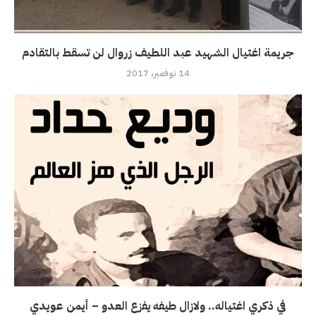
جريمة اغتيال الشهيد عبد اللطيف زروال لن تسقط بالتقادم
14 نوفمبر، 2017
في ذكري اغتياله.. ولازال طيفه يفزع العدو – أيمن عويدي