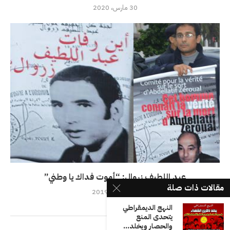
30 مارس، 2020
عبد اللطيف زروال: “أموت فداك يا وطني”
مقالات ذات صلة
14 نوفمبر، 2019
النهج الديمقراطي
يتحدى المنع
والحصار ويخلد...