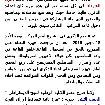
الشهداء
في كل سنة، غير أن هذه مرة كان لتخليد
الذكرى طابعا خاصا، حيث وبعد منع مناضلاته ومناضليه
والحضور الذي جاء للمشاركة في العرس النضالي، من
دخول قاعة المركب "
التقافي سيدي بليوط " .
تم تنظيم الذكرى في الشارع امام المركب يومه الأحد
18 دجنبر 2016 . بعد ان تراجعت اجهزة النظام على
التصريح بالحق في استعمال القاعة.اغلقوا القاعة في
وجه المناضلين لكن هؤلاء الاخيرين اصرواوذلك بفضل
عناد وإصرار المناضلين المتمرسين على رفع التحدي
امام اجهزة القمع على احياء الذكرى في جو من الحماس
ومن التضامن ومن التحدي للقوات المتوافدة قصد اخلاء
المناضلات والمناضلين.
وكما صرح عضو الكتابة الوطنية للنهج الديمقراطي "
الحبيب التيتي
" بقوله : "
مرة ثانية تتساقط اوراق الثوث