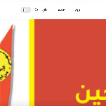
زووم
فيديو
رأي