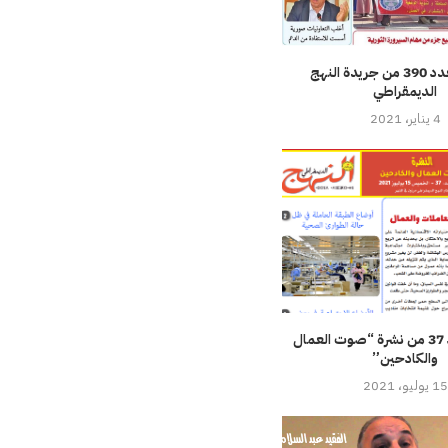
تحميل العدد 390 من جريدة النهج
الديمقراطي
4 يناير، 2021
تحميل العدد 37 من نشرة “صوت العمال
والكادحين”
15 يوليو، 2021