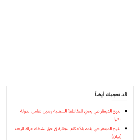
قد تعجبك أيضاً
النهج الديمقراطي يحيي المقاطعة الشعبية ويدين تعامل الدولة
معها
النهج الديمقراطي يندد بالأحكام الجائرة في حق نشطاء حراك الريف
(بيان)