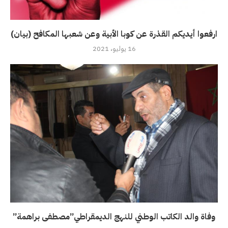
ارفعوا أيديكم القذرة عن كوبا الأبية وعن شعبها المكافح (بيان)
16 يوليو، 2021
وفاة والد الكاتب الوطني للنهج الديمقراطي”مصطفى براهمة”