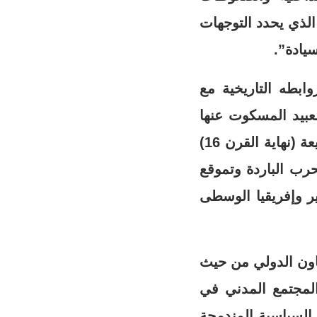
الذي يحدد التوجهات
سيادة”.
ابطه التاريخية مع
ن القرنين 13 و16 (ومنها تجارة العبيد المسكوت عنها
وهو ما يستوجب قيام المغرب بتقديم نقد ذاتي واعتذار واضح) وعلاقات البيعة (نهاية القرن 16)
ارية وفترة الحرب الباردة وتموقع
ير وإفريقيا الوسطى
عاون الدولي من حيث
 المجتمع المدني في
 السياسية المندمجة