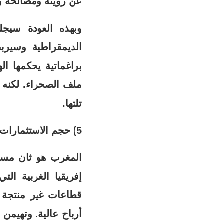
عن رؤيته ومصالحه وا
وبهذه العودة سيجل
الديمقراطية وسيرب
براغماتية يحكمها ال
تلتها.
5) حجم الاستثمارات المغربية في إفريقيا
المغرب هو ثان مست
إفريقيا الغربية ال
قطاعات غير منتجة م
أرباح عالية. وتهيمن ا