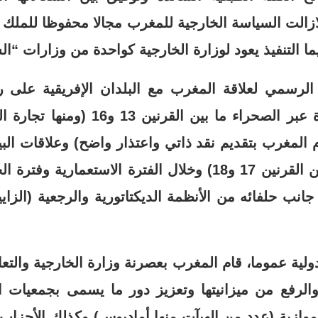
لازالت السياسة الخارجية للمغرب مجالا محفوظا للملك 
ا التنفيذ يعود لوزارة الخارجية كواحدة من وزارات “ال
لرسمي لعلاقة المغرب مع البلدان الإفريقية على رو
بلدان القارة: التجارة عبر الصحراء ما بي
وشبكة الزوايا (ما بين القرنين 17 و18) وخلال الفترة الاستعم
جانب حلفائه من الأنظمة الديكتاتورية والرجعية (الزاي
الدولية عموما، قام المغرب بعصرنة وزارة الخارجية والت
ا والرفع من ميزانيتها وتعزيز دور ما يسمى بجمعيات
لموازية (عدد من الهيآت منها أماديوس) وكذلك الأحزاب