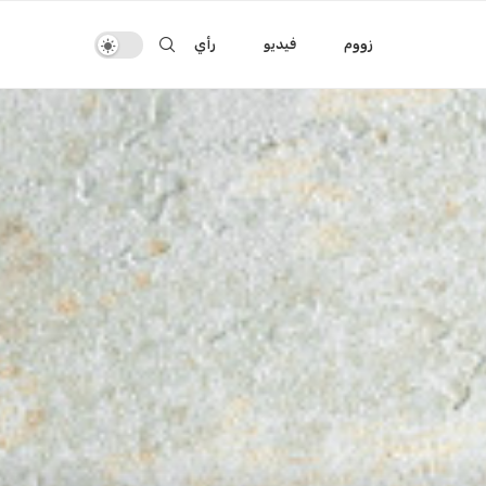
زووم
فيديو
رأي