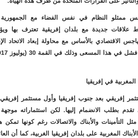
لتأثير على القرارات المتخذة من طرف هذه الهيأة.
س ممثلو النظام في نفس الفضاء مع الجمهورية ا
ط علاقات جديدة مع بلدان إفريقية تعترف بها وي
هاجس الاقتصادي بالأساس مع محاولة إبعاد الاتحاد ا
ثمر إفريقي بعد جنوب إفريقيا وأول مستثمر إفريقي
تي تقدم بطلب الانضمام إليها. لكن استثماراته موج
ثل التأمينات والأبناك والاتصالات رغم كونها تمكن
لأبناك المغربية على بلدان إفريقيا الغربية، كما أن الع