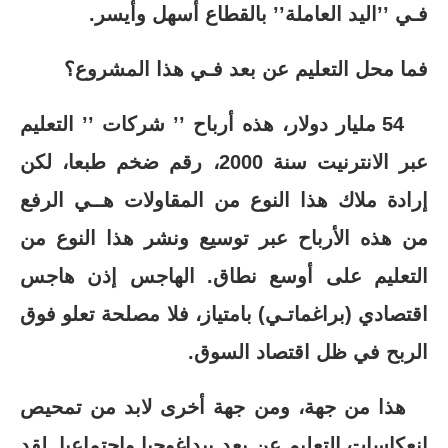
فـي ’’اليد العاملة’’ بالقطاع أسهل وأيسر.
فما محل التعليم عن بعد فـي هذا المشروع؟
54 مليار دولار، هذه أرباح ’’ شركات ’’ التعليم
عبر الانترنيت سنة 2000، رقم ضخم طبعا، لكن
إرادة ملاك هذا النوع من المقاولات هــي الرفع
من هذه الأرباح عبر توسيع ونشر هذا النوع من
التعليم على أوسع نطاق. الهاجس إذن هاجس
اقتصادي (براغماتـي) بامتياز، فلا مصلحة تعلو فوق
الربح في ظل اقتصاد السوق.
هذا من جهة، ومن جهة أخرى لابد من تمحيص
انعكاسات التعليم عن بعد بيداغوجيا واجتماعيا. لقد