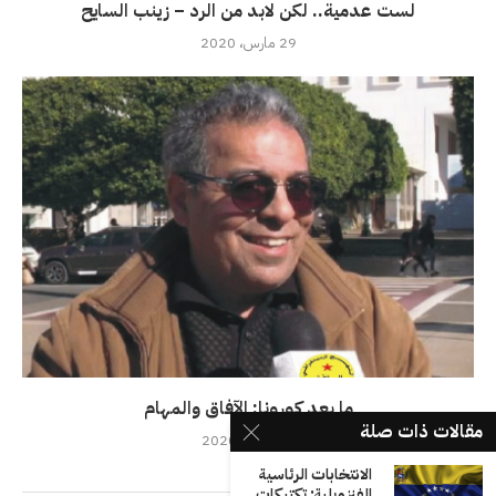
لست عدمية.. لكن لابد من الرد – زينب السايح
29 مارس، 2020
ما بعد كورونا: الآفاق والمهام
مقالات ذات صلة
28 يوليو، 2020
الانتخابات الرئاسية
الفنزويلية: تكتيكات