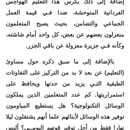
إضافة إلى ذلك يكرس هذا التعليم الهواجس
الفردانية المتوحشة، ضدا فـي قيمة العمل
الجماعي والتضامن، بحيث يصبح المتعلمون
منعزلون بعضهم عن بعض، كل واحد أمام شاشته،
وكأنه فـي جزيرة معزولة عن باقي الجزر.
بالإضافة إلى ما سبق ذكره حول مساوئ
(التعليم) عن بعد لا بد من التركيز على التفاوتات
الطبقية التـي يزيد من حدتها ويحافظ على
استمراريتها. كم عدد المتعلمين الذين يملكون
الوسائل التكنولوجية؟ هل يستطيع المياومون
توفير هذه الوسائل لأبنائهم علما أنهم يشتغلون ليلا
نهارا فقط من أجل توفير قوتهم اليومــي؟ أليس