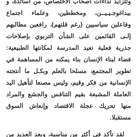
وتتزايد نداءات أصحاب الاختصاص، من أساتذة، و
بيداغوجـيـيــن، ومخططين، وعلماء اجتماع
وفاعلين سياسيين (رغم قلتهم)، رافعين مطالبهم
إلـى القائمين على الشأن التربوي بإصلاحات
جذرية فعلية تعيد المدرسة لمكانتها الطبيعية:
فضاء لبناء الإنسان بناء يمكنه من المساهمة في
تطوير المجتمع، مسلحا بالعلم وبكـل ما أنتجته
الإنسانية من فكر وقيم، وليس مصنعا لتأهيل اليد
العاملة المشبعة بقيم التنافس والجشع والمراد
منها تحريك عجلة الاقتصاد وإنعاش السوق
مستقبلا.
لقد تأكد في أكثر من مناسبة، وبعد العديد من