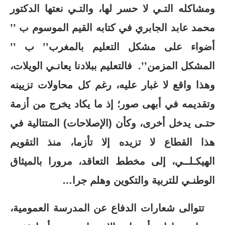
ومشاكله التـي لا حسر لها، والتـي نعتها الدكتور
محمد عابد الجابري في كتابه القيم الموسوم ب ’’
أضواء على مشكل التعليم بالمغرب’’ ب ’’
المشكل المزمن’’. فالتعليم ببلادنا يعانـي الويلات،
وهذا واقع لا غبار عليه، رغم كل محاولات تزيينه
وتقديمه في أبهى صور؛ إذ ما يكاد يخرج من أزمة
حتـى يدخل أخرى، وكأن (الإصلاحات) المتتالية في
هذا القطاع لا تزيده إلا تأزما، منذ التقويم
الهيكـلــي، إلى مخطط التعاقد، مرورا بالميثاق
الوطنـي للتربية والتكوين وهلم جرا…
تتوالى شعارات الدفاع عن المدرسة العمومية،