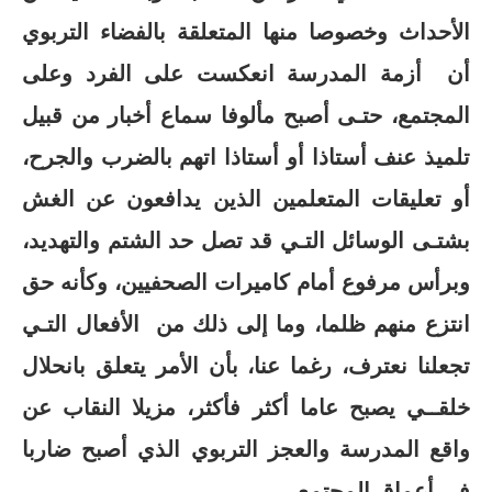
الأحداث وخصوصا منها المتعلقة بالفضاء التربوي
أن أزمة المدرسة انعكست على الفرد وعلى
المجتمع، حتـى أصبح مألوفا سماع أخبار من قبيل
تلميذ عنف أستاذا أو أستاذا اتهم بالضرب والجرح،
أو تعليقات المتعلمين الذين يدافعون عن الغش
بشتـى الوسائل التـي قد تصل حد الشتم والتهديد،
وبرأس مرفوع أمام كاميرات الصحفيين، وكأنه حق
انتزع منهم ظلما، وما إلى ذلك من الأفعال التـي
تجعلنا نعترف، رغما عنا، بأن الأمر يتعلق بانحلال
خلقــي يصبح عاما أكثر فأكثر، مزيلا النقاب عن
واقع المدرسة والعجز التربوي الذي أصبح ضاربا
في أعماق المجتمع.