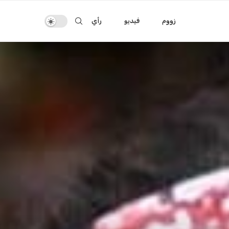
زووم
فيديو
رأي