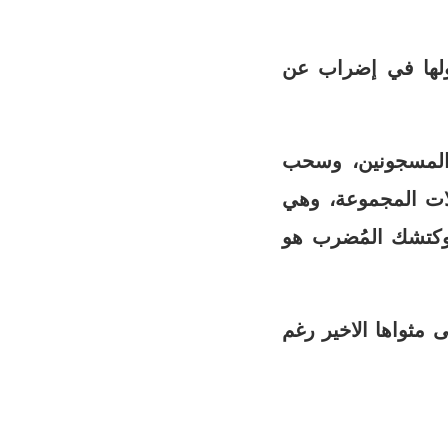
اك الجمعة عقب نحو 300 يوم من دخولها في إضراب عن
 المسجونين، وسحب
ات المجموعة، وهي
وكتشك المُضرب هو
ى مثواها الاخير رغم