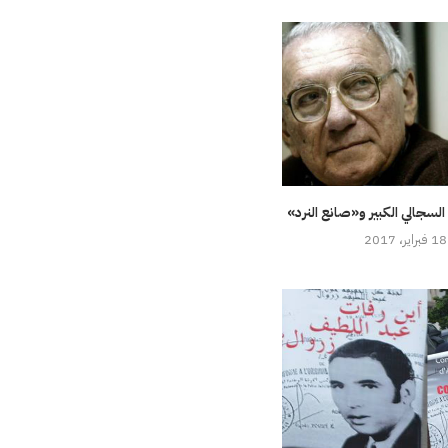
لسجالي الكبير و«صانع النرد»
18 فبراير، 2017