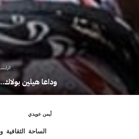
الرئيسي
وداعا هيلين بولاك.. وفاة المغن
أيمن عويدي
الساحة الثقافية وال