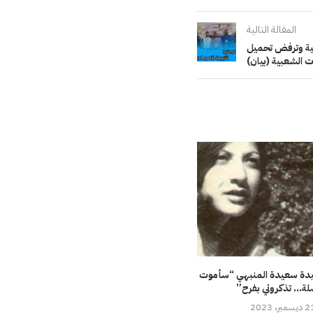
المقالة التالية
بية وترفض تحميل
ات الشعبية (بيان)
يدة سعيدة المنبهي “سأموت
لة… تذكروني بفرح”
سمبر، 2023