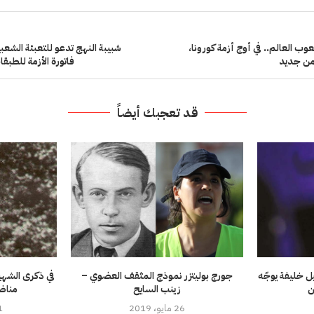
ب العالم.. في أوج أزمة كورونا،
شبيبة النهج تدعو للتعبئة الشع
من جديد
فاتورة الأزمة للطبق
قد تعجبك أيضاً
يل خليفة يوجّه
جورج بوليتزر نموذج المثقف العضوي –
في ذكرى الشه
ن
زينب السايح
مناض
26 مايو، 2019
21 دي