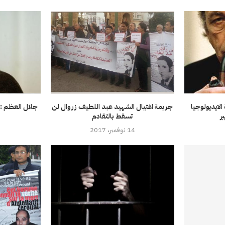
الايديولوجيا
جريمة اغتيال الشهيد عبد اللطيف زروال لن
جلال العظم : ا
ر
تسقط بالتقادم
14 نوفمبر، 2017