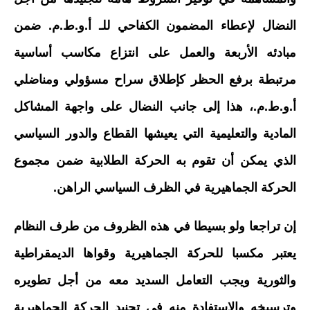
النضال لإعطاء المضمون الكفاحي للـ أ.و.ط.م. ضمن
مبادئه الأربعة والعمل على انتزاع مكاسب أساسية
مرتبطة برفع الحظر كإطلاق سراح مسؤولي ومناضلي
أ.و.ط.م.، هذا إلى جانب النضال على واجهة المشاكل
المادية والتعليمية التي يعيشها القطاع والدور السياسي
الذي يمكن أن تقوم به الحركة الطلابية ضمن مجموع
الحركة الجماهيرية في الظرف السياسي الراهن.
إن تراجعا ولو بسيطا في هذه الظروف من طرف النظام
يعتبر مكسبا للحركة الجماهيرية وقواها الديمقراطية
والثورية ويجب التعامل السديد معه من أجل تطويره
وترسيخه والاستفادة منه في تجنيد الحركة الجماهيرية