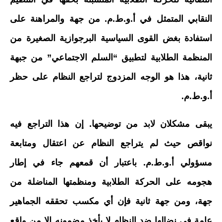
النقابي المتمثل في أ.و.ط.م. من جهة والمراهنة على
استفادة بغض القوى السياسية البرجوازية الصغيرة من
المنظمة الطلابية لتطبيق “السلم الاجتماعي” من جبهة
ثانية، هذا هو الوجه المزدوج لتراجع النظام على حظر
أ.و.ط.م.
يبقى مشكلان لابد من توضيحها. إن هذا التراجع فيه
نواقص حيث لم يتراجع النظام عن اعتقال ومتابعة
مسؤولي أ.و.ط.م. باعتبار أن قمعهم جاء في إطار
هجومه على الحركة الطلابية ومنظمتها المناضلة من
جهة، ومن جهة ثانية فإن أي مكسب تحققه الجماهير
عامة في نضالها ضد النظام لا يأخذ مضمونه إلا من واقع