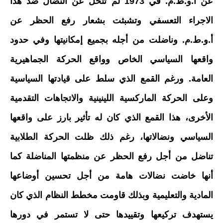
عن أ.و.ط.م. في 1973 لم تتخل عن النضال ضد هذا
الاجراء التعسفي وتشبثت بشعار رفع الحظر عن
أ.و.ط.م. وناضلت من أجله بجميع إمكانيتها وفي حدود
واقعها السياسي الخاص وواقع الحركة الجماهيرية
العامة. ورغم القمع الذي سلط على قيادتها السياسية
وعلى الحركة الماركسية اللينينية والاتجاهات التقدمية
الأخرى، هذا القمع الذي كان له تأثير بارز على واقعها
السياسي ونضالاتها، رغم ذلك ظلت الحركة الطلابية
تناضل من أجل رفع الحظر عن منظمتها المناضلة كما
أنها خاضت نضالات هامة من أجل تحسين أوضاعها
المادية والتعليمية وبذلك قاومت مخطط النظام الذي كان
يستهدف تركيعها وتقييدها حتى لا تستمر في دورها