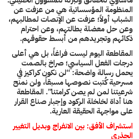
مأساوي للحقائق وتبرئة للمسؤول الحقيقي.
المنظومة المؤسساتية هي من عزفت عن
الشباب أولاً؛ عزفت عن الإنصات لمطالبهم،
وعن حل معضلة بطالتهم، وعن احترام
ذكائهم وتجريدهم من أبسط حقوقهم.
المقاطعة اليوم ليست فراغاً، بل هي أعلى
درجات الفعل السياسي؛ صراخ بالصمت
يحمل رسالة واضحة: “لن نكون كراكيز في
مسرحية كُتبت نصوصها مسبقاً، ولن نمنح
شرعيتنا لمن لم يصن كرامتنا”. المقاطعة
هنا أداة لخلخلة الركود وإجبار صناع القرار
على مواجهة الحقيقة العارية.
استشراف الأفق: بين الانفراج وبديل التغيير
الجذري