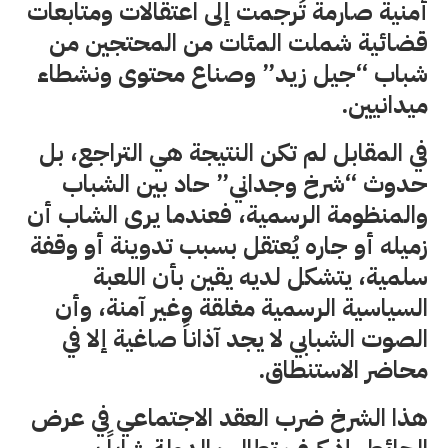
أمنية صارمة تُرجمت إلى اعتقالات ومتابعات
قضائية شملت المئات من المحتجين من
شباب “جيل زيد” وصناع محتوى ونشطاء
ميدانيين.
في المقابل لم تكن النتيجة هي التراجع، بل
حدوث “شرخ وجداني” حاد بين الشباب
والمنظومة الرسمية، فعندما يرى الشاب أن
زميله أو جاره يُعتقل بسبب تدوينة أو وقفة
سلمية، يتشكل لديه يقين بأن اللعبة
السياسية الرسمية مغلقة وغير آمنة، وأن
الصوت الشبابي لا يجد آذاناً صاغية إلا في
محاضر الاستنطاق.
هذا الشرخ ضرب العقد الاجتماعي في عرض