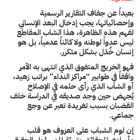
بعيداً عن جفاف التقارير الرسمية
وإحصائياتها، يجب إدخال البعد الإنساني
لفهم هذه الظاهرة، هذا الشاب المقاطع
ليس عدواً لوطنه ولا كائناً عدمياً، بل هو
إنسان خُذل بشكل متكرر.
فهو الخريج المتفوق الذي انتهى به الأمر
واقفاً في طوابير “مراكز النداء” براتب زهيد،
أو الشاب الذي رأى حلمه في الإصلاح
يُجهض حين وجد صديقه في الدراسة خلف
القضبان بسبب تغريدة تعبر عن وجع
جماعي.
إن لوم الشباب على العزوف هو قلب