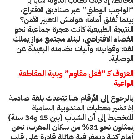
الحائط، إذ كيف تطالب الدولة شاباً بـ
“الواجب الوطني” عبر صناديق الاقتراع،
بينما تُغلق أمامه هوامش التعبير الآمن؟
النتيجة الطبيعية كانت هجرة جماعية نحو
الفضاء الافتراضي، لبناء مجتمع موازٍ يملك
لغته وقوانينه وآليات تضامنه البعيدة عن
الوصاية.
العزوف كـ “فعل مقاوم” وبنية المقاطعة
الواعية
بالرجوع إلى الأرقام هنا تتحدث بلغة صادمة
إذ تشير معطيات المندوبية السامية
للتخطيط إلى أن الشباب (بين 15 و34 سنة)
يمثلون نحو 31% من سكان المغرب، نحن
أمام كتلة ديمغرافية هائلة قادرة على قلب