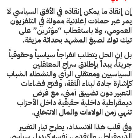
إن إنقاذ ما يمكن إنقاذه في الأفق السياسي لا
يمر عبر حملات إعلانية ممولة في التلفزيون
العمومي، ولا باستقطاب “مؤثرين” على
تيك توك لصبغ المشهد بحداثة مزيفة.
بل إن الحل يتطلب انفراجاً سياسياً وحقوقياً
جريئاً، يبدأ بإطلاق سراح المعتقلين
السياسيين ومعتقلي الرأي والنشطاء الشباب
كإشارة جادة لبناء الثقة، وفتح فضاءات
التعبير دون تضييق أمني، مع فرض
ديمقراطية داخلية حقيقية داخل الأحزاب
تنهي زمن الولاءات والمال الانتخابي.
وفي قلب هذا الانسداد، يطرح تيار التغيير
الديمقراطي والتقدمي نفسه كبديل سياسي