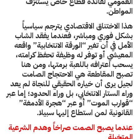
العمومي لفائدة قطاع خاص يستنزف
المواطن.
هذا الاختناق الاقتصادي يترجم سياسياً
بشكل فوري ومباشر، فعندما يفقد الشاب
الأمل في أن تغير “الورقة الانتخابية” واقعه
المعيشي أو توفر له وظيفة تحفظ كرامته،
يسحب اعترافه باللعبة برمتها، ومن هنا
تصبح المقاطعة هي الاحتجاج الصامت
لجيل يرى أن خياره الحقيقي للنجاة لم يعد
وراء الستار الانتخابي، بل وراء الحدود؛ إما عبر
“قوارب الموت” أو عبر “هجرة الأدمغة”
القانونية لمن استطاع إليها سبيلا.
عندما يصبح الصمت صراخاً وهدم الشرعية
المتخيلة