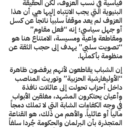
قياسية في نسب العزوف، لكن الحقيقة
البنيوية التي يجب الانتباه إليها هي أن هذا
العزوف لم يعد موقفاً سلبياً ناتجاً عن كسل
أو جهل سياسي؛ إنه “فعل مقاوم”
ومقاطعة واعية ومسيسة، الامتناع هنا هو
“تصويت سلبي” يهدف إلى حجب الثقة عن
منظومة بأكملها.
إن الشباب يقاطعون لأنهم يرفضون ظاهرة
“الأوليغارشية الحزبية” وتوريث المناصب
داخل أحزاب تحولت إلى عائلات نافذة
وأعيان يحتكرون المشهد، مغلقين الأبواب
في وجه الكفاءات الشابة التي لا تملك دمجاً
مالياً أو عائلياً. والأهم من ذلك، هو القناعة
المتجذرة بأن البرلمان والحكومة جُردا سلفاً