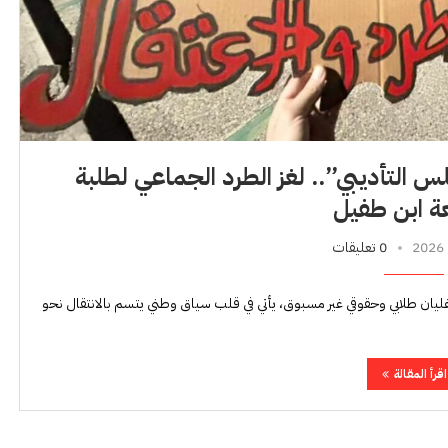
س التأديبي”.. لغز الطرد الجماعي لطلبة
ة ابن طفيل
0 تعليقات
يان طلابي وحقوقي غير مسبوق، يأتي في قلب سياق وطني يتسم بالانتقال نحو
اقرأ المقالة