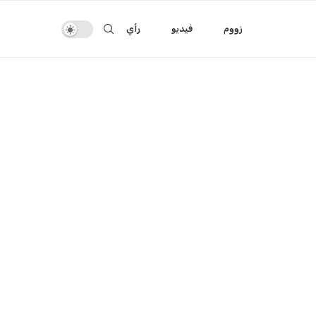
زووم
فيديو
رأي