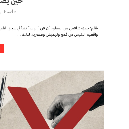
حين يصب
2 أغسطس، 2026
بقلم: حمزة شافعي من المعلوم أن فن “الراب” نشأ في سياق القمع
واقعهم البئيس من قمع وتهميش وعنصرية. لذلك …