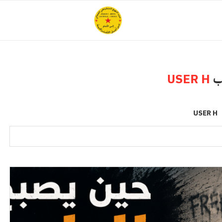
تب
USER H
USER H