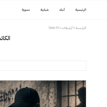
الرئيسية
أنباء
شبابية
نسوية
الرئيسية
»
أرشيفات لـ User H
الكا