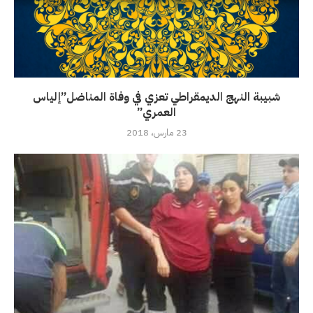
شبيبة النهج الديمقراطي تعزي في وفاة المناضل”إلياس
العمري”
23 مارس، 2018