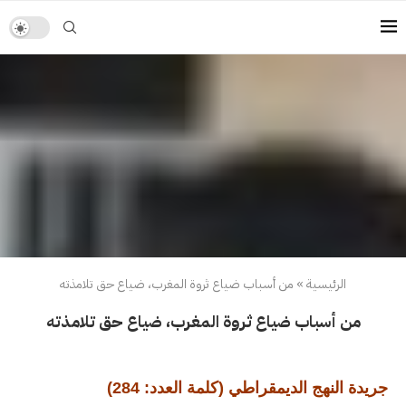
الرئيسية
»
من أسباب ضياع ثروة المغرب، ضياع حق تلامذته
من أسباب ضياع ثروة المغرب، ضياع حق تلامذته
جريدة النهج الديمقراطي (كلمة العدد: 284)