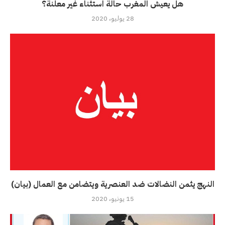
هل يعيش المغرب حالة استثناء غير معلنة؟
28 يوليو، 2020
النهج يثمن النضالات ضد العنصرية ويتضامن مع العمال (بيان)
15 يونيو، 2020