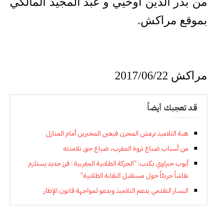
من بدر الدين أوخيي و عبد المجيد المالكي
بموقع مراكش.
مراكش 2017/06/22
قد تعجبك أيضاً
هبة التلاميذ ترعش المخزن فيعين المخبرين أمام المنازل
من أسباب ضياع ثروة المغرب، ضياع حق تلامذته
أيوب حبراوي يكتب: “الحركة الطلابية المغربية : فرز جديد يستلزم
نقاشاً جريئاً حول مستقبل النقابة الطلابية”
اليسار التقدمي يدعم التلاميذ ويدعو لمواجهة قانون الإطار