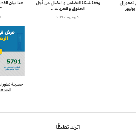
 تدعو إلى
وقفة شبكة التضامن و النضال من أجل
هذا بيان القط
الحقوق و الحريات...
“
9 يونيو، 2017
30 دي
حصيلة تطورات ا
الجمعة 10 أبريل وانعكاس
اترك تعليقًا