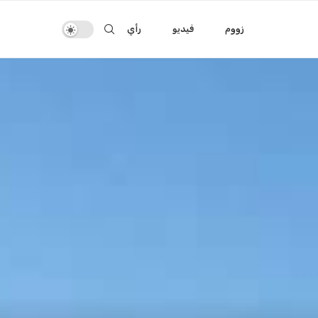
زووم
فيديو
رأي