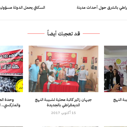
قراطي بالشرق حول أحداث مدينة
السكتي يحمل الدولة مسؤولية
قد تعجبك أيضاً
بة النهج
جيهان زائير كاتبة محلية لشبيبة النهج
وحدة الص
الديمقراطي بالجديدة
والماركسي.. ا
15 أكتوبر، 2017