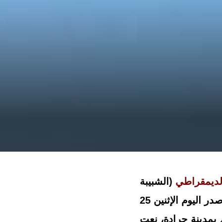
الديمقراطي
(الشبيبة
الطليعية – منظمة الشباب الاتحادي – حركة الشبيبة الديمقراطية التقدمية) صدر اليوم الإثنين 25
 بمدينة جرادة، نعت