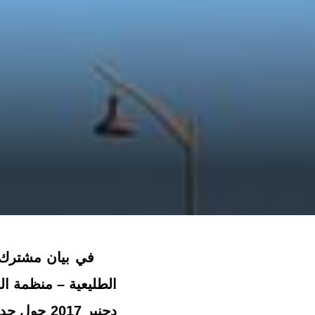
في بيان مشترك 
دجنبر 2017 حول حدث