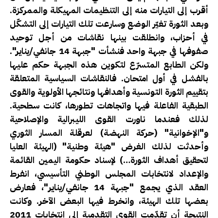
أقرب إلى التيارات منه إلى التنظيمات المهيكلة والممركزة.
وبعد الثورة تغيّر الوضع وسارعت تلك التيارات إلى التشكّل
في أحزاب، وانطلقت بينها نقاشات من أجل توحيد
صفوفها في جبهة واحد فنشأت "جبهة 14 جانفي/يناير".
ولكن الطابع المتسرّع لتكوين هذه الجبهة حكم عليها
بالفشل في أول امتحان. فالنقاشات السياسية المتعلقة
بتقييم الثورة التونسية وأهدافها ونتائجها الأولوية والقوى
الطبقية الفاعلة فيها واتجاهات تطورها، كانت سطحية.
لذلك فعندما ناورت القوى الليبرالية والإصلاحية
و"الإخوانية" (حركة النهضة) لعرقلة المسار الثوري
وأحدثت لذلك الغرض "هيئة وطنية" (الهيئة العليا
لتحقيق أهداف الثورة…) لإسناد حكومة اليمين القائمة
والإعداد لانتخابات المجلس الوطني التأسيسي، انفرط
العقد الذي يجمع "جبهة 14 جانفي/يناير"، فعارض
بعضها تلك الهيئة، وانخرط فيها البعض الآخر. وكانت
النتيجة أن تقدّمت القوى التقدمية إلى انتخابات 2011