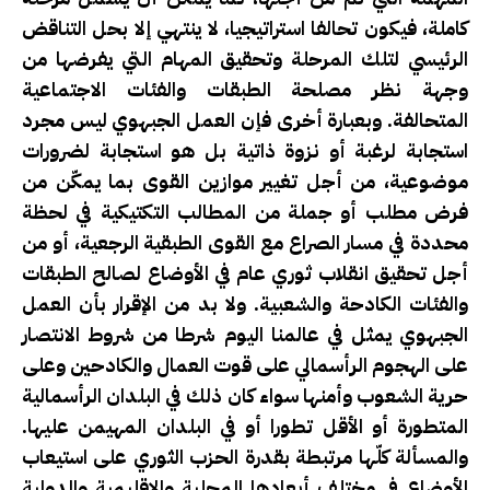
كاملة، فيكون تحالفا استراتيجيا، لا ينتهي إلا بحل التناقض
الرئيسي لتلك المرحلة وتحقيق المهام التي يفرضها من
وجهة نظر مصلحة الطبقات والفئات الاجتماعية
المتحالفة. وبعبارة أخرى فإن العمل الجبهوي ليس مجرد
استجابة لرغبة أو نزوة ذاتية بل هو استجابة لضرورات
موضوعية، من أجل تغيير موازين القوى بما يمكّن من
فرض مطلب أو جملة من المطالب التكتيكية في لحظة
محددة في مسار الصراع مع القوى الطبقية الرجعية، أو من
أجل تحقيق انقلاب ثوري عام في الأوضاع لصالح الطبقات
والفئات الكادحة والشعبية. ولا بد من الإقرار بأن العمل
الجبهوي يمثل في عالمنا اليوم شرطا من شروط الانتصار
على الهجوم الرأسمالي على قوت العمال والكادحين وعلى
حرية الشعوب وأمنها سواء كان ذلك في البلدان الرأسمالية
المتطورة أو الأقل تطورا أو في البلدان المهيمن عليها.
والمسألة كلّها مرتبطة بقدرة الحزب الثوري على استيعاب
الأوضاع في مختلف أبعادها المحلية والإقليمية والدولية