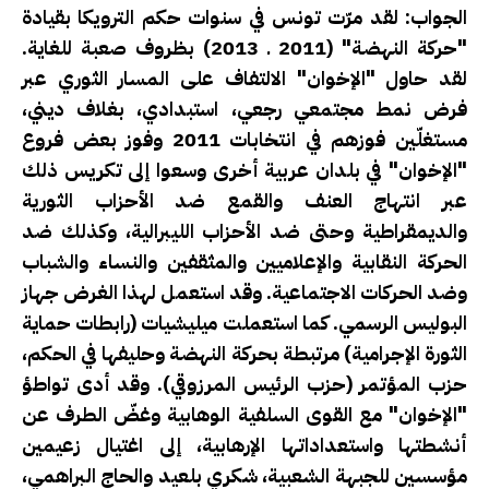
الجواب: لقد مرّت تونس في سنوات حكم الترويكا بقيادة
"حركة النهضة" (2011 ـ 2013) بظروف صعبة للغاية.
لقد حاول "الإخوان" الالتفاف على المسار الثوري عبر
فرض نمط مجتمعي رجعي، استبدادي، بغلاف ديني،
مستغلّين فوزهم في انتخابات 2011 وفوز بعض فروع
"الإخوان" في بلدان عربية أخرى وسعوا إلى تكريس ذلك
عبر انتهاج العنف والقمع ضد الأحزاب الثورية
والديمقراطية وحتى ضد الأحزاب الليبرالية، وكذلك ضد
الحركة النقابية والإعلاميين والمثقفين والنساء والشباب
وضد الحركات الاجتماعية. وقد استعمل لهذا الغرض جهاز
البوليس الرسمي. كما استعملت ميليشيات (رابطات حماية
الثورة الإجرامية) مرتبطة بحركة النهضة وحليفها في الحكم،
حزب المؤتمر (حزب الرئيس المرزوقي). وقد أدى تواطؤ
"الإخوان" مع القوى السلفية الوهابية وغضّ الطرف عن
أنشطتها واستعداداتها الإرهابية، إلى اغتيال زعيمين
مؤسسين للجبهة الشعبية، شكري بلعيد والحاج البراهمي،