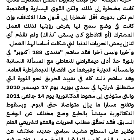
كانت مضطرة إلى ذلك. ولكن القوى اليسارية والتقدمية
لم تكن بدورها أقل اضطرارا إلى قبول هذا الائتلاف، وإن
كانت في وضع سمح لها بفرض رؤيتها لذلك العمل
المشترك (أو التقاطع كان يسمّى آنذاك) ولم تقدّم أي
تنازل يمسّ الحريات الدنيا التي شكلت أساسا لهذا العمل.
وأخيرا وليس آخرا فقد ساهم "منتدى 188 أكتوبر" في
بلورة حدّ أدنى ديمقراطي للتعاطي مع المسألة النسائية
والمسألة الدينية وغيرهما من القضايا الديمقراطية العامة.
وقد ساهم ذلك كله في تعبيد الطريق نحو الثورة التي
ستنطلق شرارتها في سيدي بوزيد يوم 17 ديسمبر 2010
والتي ستؤدّي إلى سقوط الدكتاتورية يوم 14 جانفي 2011
وتفتح مسارا ما يزال متواصلا حتى اليوم. وبسقوط
الدكتاتورية سينشأ بالطبع وضع مختلف عن الوضع
السابق. فقد تحقّق مطلب الحريات والعفو لتشريعي العام
وظهر على السطح مشهد سياسي جديد، مختلف عن
المشهد الذي كان سائدا قبل الثورة، مشهد تغيّرت فيه