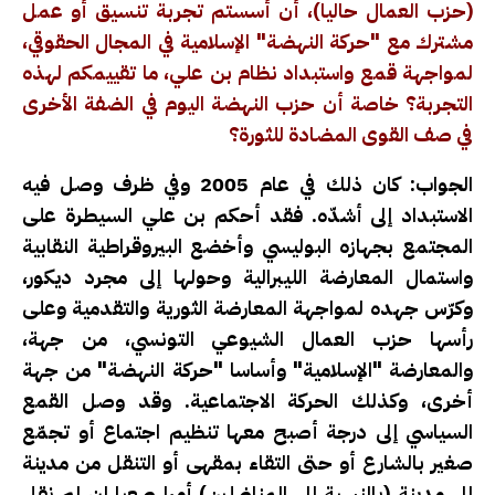
(حزب العمال حاليا)، أن أسستم تجربة تنسيق أو عمل
مشترك مع "حركة النهضة" الإسلامية في المجال الحقوقي،
لمواجهة قمع واستبداد نظام بن علي، ما تقييمكم لهذه
التجربة؟ خاصة أن حزب النهضة اليوم في الضفة الأخرى
في صف القوى المضادة للثورة؟
الجواب: كان ذلك في عام 2005 وفي ظرف وصل فيه
الاستبداد إلى أشدّه. فقد أحكم بن علي السيطرة على
المجتمع بجهازه البوليسي وأخضع البيروقراطية النقابية
واستمال المعارضة الليبرالية وحولها إلى مجرد ديكور،
وكرّس جهده لمواجهة المعارضة الثورية والتقدمية وعلى
رأسها حزب العمال الشيوعي التونسي، من جهة،
والمعارضة "الإسلامية" وأساسا "حركة النهضة" من جهة
أخرى، وكذلك الحركة الاجتماعية. وقد وصل القمع
السياسي إلى درجة أصبح معها تنظيم اجتماع أو تجمّع
صغير بالشارع أو حتى التقاء بمقهى أو التنقل من مدينة
إلى مدينة (بالنسبة إلى المناضلين) أمرا صعبا إن لم نقل