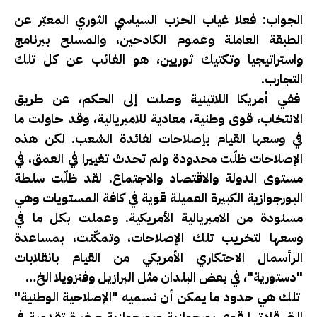
الجواب: فعلا غياب الحزب السياسي الثوري المعبّر عن
الطبقة العاملة وعموم الكادحين، والمسلح ببرنامج
واستراتيجيا وتكتيك ثوريين، هو الغائب عن كل تلك
التجارب.
ففي أمريكا اللاتينية وصلت إلى الحكم، عن طريق
الانتخاب، قوى وطنية، معادية للامبريالية، وقد حاولت ما
في وسعها القيام بإصلاحات لفائدة الشعب. لكن هذه
الإصلاحات ظلّت محدودة ولم تحدث تغييرا في العمق، في
مستوى الدولة والاقتصاد والاجتماع. لقد ظلّت سلطة
البورجوازية الكبيرة العميلة قوية في كافة المستويات وهي
مسنودة من الامبريالية الأمريكية. وعملت بكل ما في
وسعها لتخريب تلك الإصلاحات، وتمكّنت، بمساعدة
الرأسمال الاحتكاري الأمريكي من القيام بانقلابات
"دستورية"، في بعض البلدان مثل البرازيل وفنزويلا الخ…
تلك هي حدود ما يمكن أن نسميه "الإصلاحية الوطنية"
التي قادتها قوى بورجوازية وبورجوازية صغيرة تقدمية في