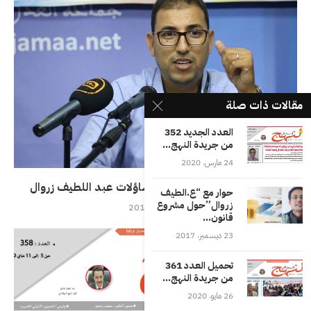
مقالات ذات صلة
العدد الجديد 352
من جريدة النهج...
24 مارس، 2020
هكذا تفاعل “الونخاري” مع تساؤلات عبد اللطيف زروال
حوار مع “ع.الطيف
زروال”حول مشروع
12 يناير، 2018
قانون...
23 ديسمبر، 2017
تحميل العدد 361
من جريدة النهج...
26 مايو، 2020