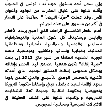
وإلى سحل أحد مسئولي حزب نداء تونس في الجنوب
وقتله علاوة على اغتيال العشرات من الجنود وأعوان
الأمن. وقد عملت "حركة النهضة " الحاكمة على التستّر
في أكثر من مستوى على هذه الجرائم.
أمام الخطر الفاشستي الزاحف الذي أصبح يهدد الأخضر
واليابس ويستهدف كل القوى المدنية والديمقراطية،
بيسارييها وقومييها وليبرالييها، بأحزابها ومنظماتها
المدنية، بشبابها ونسائها ومثقفيها ومبدعيها، دعت
الجبهة الشعبية انطلاقا من شهر ماي 2013 إلى بعث
"جبهة إنقاذ" يكون هدفها التصدي لهذا الخطر وإيقافه
وبشكل ملموس إسقاط الدستور الجديد الذي أعدته
الأغلبية بالمجلس الوطني التأسيسي والذي تضمن بنودا
تمهّد لإقامة استبداد بغطاء ديني وإسقاط حكومة الترويكا
وتعويضها بحكومة انتقالية جديدة تعدّ للانتخابات
التشريعية والرئاسية، علاوة على كشف الحقيقة في
الاغتيالات السياسية ومحاسبة المجرمين.