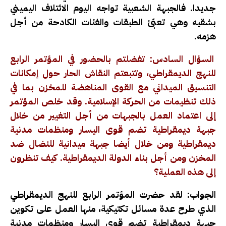
جديدا. فالجبهة الشعبية تواجه اليوم الائتلاف اليميني
بشقيه وهي تعبّئ الطبقات والفئات الكادحة من أجل
هزمه.
السؤال السادس: تفضلتم بالحضور في المؤتمر الرابع
للنهج الديمقراطي، وتتبعتم النقاش الحار حول إمكانات
التنسيق الميداني مع القوى المناهضة للمخزن بما في
ذلك تنظيمات من الحركة الإسلامية. وقد خلص المؤتمر
إلى اعتماد العمل بالجبهات من أجل التغيير من خلال
جبهة ديمقراطية تضم قوى اليسار ومنظمات مدنية
ديمقراطية ومن خلال أيضا جبهة ميدانية للنضال ضد
المخزن ومن أجل بناء الدولة الديمقراطية. كيف تنظرون
إلى هذه العملية؟
الجواب: لقد حضرت المؤتمر الرابع للنهج الديمقراطي
الذي طرح عدة مسائل تكتيكية، منها العمل على تكوين
جبهة ديمقراطية تضم قوى اليسار ومنظمات مدنية