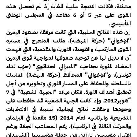
مشتّتة، فكانت النتيجة سلبية للغاية إذ لم تحصل هذه
القوى على غير 5 أو 6 مقاعد في المجلس الوطني
التأسيسي.
إن هذه النتائج السلبية، التي كانت مرفقة بصعود اليمين
"الإخواني" (حركة النهضة)، مثلت المنعرج في مسيرة
القوى الماركسية والقومية، الثورية والتقدمية، التي فهمت
أن لا بديل لها عن توحيد صفوفها لمواجهة قوى اليمين
المضاد للثورة بجناحيه "الليبرالي الحداثوي" (حزب نداء
تونس)، و"الإخواني" المحافظ (حركة النهضة) الماسك
بالسلطة، وللحفاظ على المسار الثوري وتطويره من أجل
تحقيق أهداف الثورة. فكان ميلاد "الجبهة الشعبية" في 7
أكتوبر2012. وإذا كانت الجبهة الشعبية قد حافظت على
وجودها وحققت نتائج إيجابية، نسبيا، في الانتخابات
التشريعية والرئاسية لعام 2014 (15 مقعدا في البرلمان
والمرتبة الثالثة في الرئاسية)، رغم المصاعب الجمّة ورغم
اغتيال مؤسسين بارزين من جملة مؤسسيها (الشهيدان