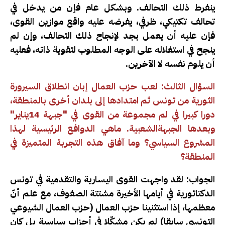
ينفرط ذلك التحالف. وبشكل عام فإن من يدخل في
تحالف تكتيكي، ظرفي، يفرضه عليه واقع موازين القوى،
فإن عليه أن يعمل بجد لإنجاح ذلك التحالف، وإن لم
ينجح في استغلاله على الوجه المطلوب لتقوية ذاته، فعليه
أن يلوم نفسه لا الآخرين.
السؤال الثالث: لعب حزب العمال إبان انطلاق السيرورة
الثورية من تونس ثم امتدادها إلى بلدان أخرى بالمنطقة،
دورا كبيرا في لم مجموعة من القوى في "جبهة 14يناير"
وبعدها الجبهةالشعبية. ماهي الدوافع الرئيسية لهذا
المشروع السياسي؟ وما آفاق هذه التجربة المتميزة في
المنطقة؟
الجواب: لقد واجهت القوى اليسارية والتقدمية في تونس
الدكتاتورية في أيامها الأخيرة مشتتة الصفوف، مع علم أنّ
معظمها، إذا استثنينا حزب العمال (حزب العمال الشيوعي
التونسي سابقا) لم يكن مشكّلا في أحزاب سياسية بل كان