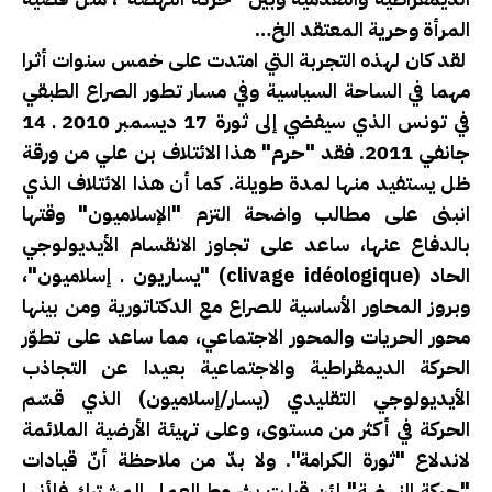
المرأة وحرية المعتقد الخ…
لقد كان لهذه التجربة التي امتدت على خمس سنوات أثرا
مهما في الساحة السياسية وفي مسار تطور الصراع الطبقي
في تونس الذي سيفضي إلى ثورة 17 ديسمبر 2010 ـ 14
جانفي 2011. فقد "حرم" هذا الائتلاف بن علي من ورقة
ظل يستفيد منها لمدة طويلة. كما أن هذا الائتلاف الذي
انبنى على مطالب واضحة التزم "الإسلاميون" وقتها
بالدفاع عنها، ساعد على تجاوز الانقسام الأيديولوجي
الحاد (clivage idéologique) "يساريون ـ إسلاميون"،
وبروز المحاور الأساسية للصراع مع الدكتاتورية ومن بينها
محور الحريات والمحور الاجتماعي، مما ساعد على تطوّر
الحركة الديمقراطية والاجتماعية بعيدا عن التجاذب
الأيديولوجي التقليدي (يسار/إسلاميون) الذي قسّم
الحركة في أكثر من مستوى، وعلى تهيئة الأرضية الملائمة
لاندلاع "ثورة الكرامة". ولا بدّ من ملاحظة أنّ قيادات
"حركة النهضة" لئن قبلت بشروط العمل المشترك فلأنها