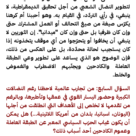
لتطوير النضال الشعبي من أجل تحقيق الديمقراطية، لا
ينبغي، في رأيي التردّد، في القيام به. وهو أحببنا أم كرهنا
يكرّس صيغة من صيغ التحالف أو العمل المشترك حتى
وإن كان ظرفيا بل حتى وإن كان "ميدانيا". إن الثوريين لا
ينبغي أن يخافوا أو يتحرّجوا من أي موقف يتخذونه إذا
كان يستجيب لحالة محدّدة، بل على العكس من ذلك،
فإن الوضوح هو الذي يساعد على تطوير وعي الطبقة
العاملة والكادحين ويجنّبهم الاضطراب والغموض
والخلط.
السؤال السابع: من تجارب عالمية لاحظنا رغم النضالات
الكبيرة وحضور اليسار القوي في عمقها وتأطيرها، وبالرغم
من تقدمها لا تخلص إلى الأهداف التي انطلقت من أجلها
(اليونان، اسبانيا، بلدان من أمريكا اللاتينية…) هل يمكن
أن يكون غياب الحزب السياسي المعبر عن الطبقة العاملة
وعموم الكادحين أحد أسباب ذلك؟