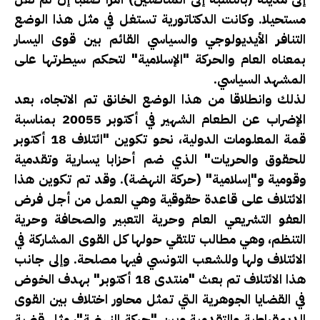
مستحيلا. وكانت الدكتاتورية تستغل في مثل هذا الوضع
التنافر الأيديولوجي والسياسي القائم بين قوى اليسار
بمعناه العام والحركة "الإسلامية" لتحكم سيطرتها على
المشهد السياسي.
لذلك وانطلاقا من هذا الوضع الخانق تم الاتجاه، بعد
الإضراب عن الطعام الشهير في أكتوبر 20055 بمناسبة
قمة المعلومات الدولية، نحو تكوين "ائتلاف 18 أكتوبر
للحقوق والحريات" الذي ضم أحزابا يسارية وتقدمية
وقومية و"إسلامية" (حركة النهضة). وقد تم تكوين هذا
الائتلاف على قاعدة حقوقية وهي العمل من أجل فرض
العفو التشريعي العام وحرية التعبير والصحافة وحرية
التنظم، وهي مطالب تلتقي حولها كل القوى المشاركة في
الائتلاف ولها وللشعب التونسي فيها مصلحة. وإلى جانب
هذا الائتلاف تم بعث "منتدى 18 أكتوبر" بهدف الخوض
في القضايا الجوهرية التي تمثل محاور اختلاف بين القوى
الديمقراطية والتقدمية وبين "حركة النهضة"، مثل قضية