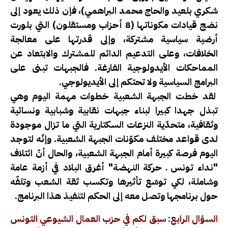
شكري بلعيد والحاج محمد البراهمي)، فإن ذلك يعود إلى
نضج قيادات مكوناتها (8 أحزاب ومستقلون) التي بلورت
أرضية سياسية مشتركة، وإلى قدرتها على معالجة
الخلافات، وعلى التدعيم الدائم للمشترك والابتعاد عن
المماحكات الأيدولوجية الفارغة. فالجبهات تبنى على
البرامج السياسية ولا تحتكم إلى الأيديولوجي.
لقد خطت الجبهة الشعبية خطوات مهمة اليوم وهي
تبذل جهدا كبيرا لبناء جبهات نقابية وشبابية ونسائية
وثقافية، متحدّية النزعات السكتارية التي ما تزال موجودة
لدى قواعد مختلف مكوّنات الجبهة الشعبية. وإنّه لتوجد
اليوم فرصة كبيرة أمام الجبهة الشعبية، والحال أنّ ائتلاف
"نداء تونس ـ حركة النهضة" أغرق البلاد في أزمة عامة
وشاملة، لكي توسّع تأثيرها وتكسب ثقة الشعب وتلفّه
حول برنامجها وتصل معه إلى الحكم لتنفيذ هذا البرنامج.
السؤال الرابع: سبق لكم في حزب العمال الشيوعي التونس