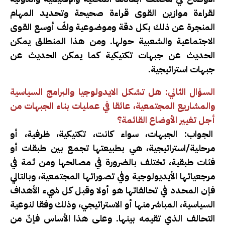
لقراءة موازين القوى قراءة صحيحة وتحديد المهام
المنجرة عن ذلك بكل دقة وموضوعية ولفّ أوسع القوى
الاجتماعية والشعبية حولها. ومن هذا المنطلق يمكن
الحديث عن جبهات تكتيكية كما يمكن الحديث عن
جبهات استراتيجية.
السؤال الثاني: هل تشكل الايدولوجيا والبرامج السياسية
والمشاريع المجتمعية، عائقا في عمليات بناء الجبهات من
أجل تغيير الأوضاع القائمة؟
الجواب: الجبهات، سواء كانت، تكتيكية، ظرفية، أو
مرحلية/استراتيجية، هي بطبيعتها تجمع بين طبقات أو
فئات طبقية، تختلف بالضرورة في مصالحها ومن ثمة في
مرجعياتها الأيديولوجية وفي تصوراتها المجتمعية، وبالتالي
فإن المحدد في تحالفاتها هو أولا وقبل كل شيء الأهداف
السياسية، المباشر منها أو الاستراتيجي، وذلك وفقا لنوعية
التحالف الذي تقيمه بينها. وعلى هذا الأساس فإنّ من