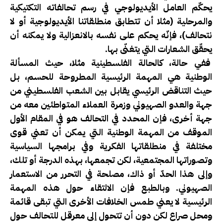
يحكّم العامل الأيديولوجي في رسم تحالفاته التكتيكية
والمرحلية (مثلا أن تتطابق منطلقاتنا الأيديولوجية أو لا
نتحالف)، فإنّه يحكم على نفسه بالانعزالية ولا يمكنه أن
يحقّق الشعارات التي يتغنّى بها.
ففي حالة، كالحالة الفلسطينية مثلا، حيث المسألة
الوطنية هي المهمة الرئيسية المطروحة للحسم، بل
حيث التناقض الرئيسي يقابل بين الشعب الفلسطيني من
جهة والعدو الصهيوني وزمرة العملاء المتواطئين معه من
جهة أخرى، فإن المحدد في التحالف هو في المقام الأول
الموقف من المهمة الوطنية التي يمكن أن تعني قوى
مختلفة في منطلقاتها الفكرية وفي برامجها السياسية
وتصوراتها المجتمعية، لكن تجمعها، بهذه الدرجة أو تلك،
وإلى هذا الحدّ أو ذاك، مصلحة في التحرر من الاستعمار
الصهيوني. وبالطبع فإن الالتقاء حول هذه المهمة
الرئيسية لا يعني طمس الخلافات الأخرى التي تبقى قائمة
ومحل صراع لكن دون أن تتحول إلى معرقل للتحالف حول