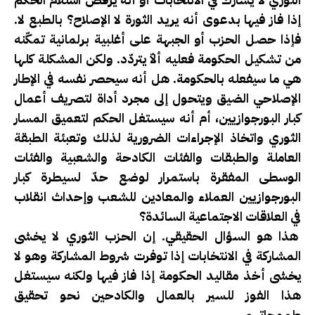
إذا فاز فيها بدعوى أنه يريد الثورة لا الإصلاح؟ بالطبع لا.
فإذا حصل الحزب أو الجبهة على أغلبية برلمانية تمكّنه
من تشكيل الحكومة فعليه ألاّ يتردّد. ولكن المشكلة كلها
هي ما سيفعله بالحكومة. هل أنه سيحصر نفسه في الإطار
الإصلاحي الضيق ويتحول إلى مجرد أداة لتصريف أعمال
كبار البورجوازيين، أم أنه سيستغل الحكم لتعميق المسار
الثوري واتخاذ الإجراءات الضرورية لذلك وتعبئة الطبقة
العاملة والطبقات والفئات الكادحة والشعبية والفئات
الوسطى المفقرة باستمرار لوضع حدّ لسيطرة كبار
البورجوازيين العملاء والمعادين للشعب وإحداث انقلاب
في العلاقات الاجتماعية السائدة؟
هذا هو السؤال الحقيقي. إن الحزب الثوري لا يخشى
المشاركة في الانتخابات إذا توفرت شروط المشاركة وهو لا
يخشى أخذ مقاليد الحكومة إذا فاز فيها ولكنه سيستغل
هذا الفوز للسير بالعمال والكادحين نحو تحقيق
طموحاتهم