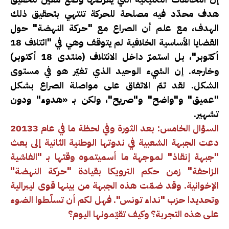
هدف محدّد فيه مصلحة للحركة تنتهي بتحقيق ذلك
الهدف، مع علم أن الصراع مع "حركة النهضة" حول
القضايا الأساسية الخلافية لم يتوقف وهي في "ائتلاف 18
أكتوبر"، بل استمرّ داخل الائتلاف (منتدى 18 أكتوبر)
وخارجه. إن الشيء الوحيد الذي تغيّر هو في مستوى
الشكل. لقد تمّ الاتفاق على مواصلة الصراع بشكل
"عميق" و"واضح" و"صريح"، ولكن بـ «هدوء" ودون
تشهير.
السؤال الخامس: بعد الثورة وفي لحظة ما في عام 20133
دعت الجبهة الشعبية في ندوتها الوطنية الثانية إلى بعث
"جبهة إنقاذ" لموجهة ما أسميتموه وقتها بـ "الفاشية
الزاحفة" زمن حكم الترويكا بقيادة "حركة النهضة"
الإخوانية. وقد ضمّت هذه الجبهة من بينها قوى ليبرالية
وتحديدا حزب "نداء تونس". فهل لكم أن تسلّطوا الضوء
على هذه التجربة؟ وكيف تقيّمونها اليوم؟