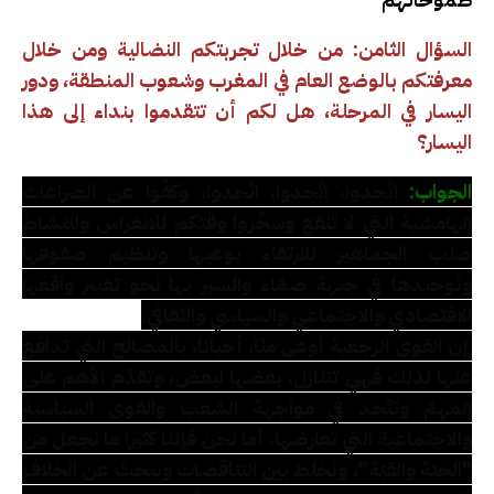
السؤال الثامن: من خلال تجربتكم النضالية ومن خلال
معرفتكم بالوضع العام في المغرب وشعوب المنطقة، ودور
اليسار في المرحلة، هل لكم أن تتقدموا بنداء إلى هذا
اليسار؟
الجواب:
اتّحدوا، اتّحدوا، اتّحدوا، وكفّوا عن الصراعات
الهامشية التي لا تنفع وسخّروا وقتكم للانغراس وللنشاط
صلب الجماهير للارتقاء بوعيها وتنظيم صفوفها
وتوحيدها في جبهة صمّاء والسير بها نحو تغيير واقعها
الاقتصادي والاجتماعي والسياسي والثقافي.
إن القوى الرجعية أوعى منّا، أحيانا، بالمصالح التي تدافع
عنها لذلك فهي تتنازل، بعضها لبعض، وتقدّم الأهم على
المهمّ وتتّحد في مواجهة الشعب والقوى السياسية
والاجتماعية التي تعارضها. أما نحن فإننا كثيرا ما نجعل من
"الحبّة والقبّة"، ونخلط بين التناقضات ونبحث عن الخلاف