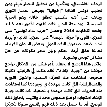
الزحف الفاشستي، ومكّنتها من تحقيق انتصار مهمّ ومن
تجنيب تونس انقلابا "إخوانيا" يجهض المسار الثوري
ويلتف على أهم مكسب تحقق خلاله وهو الحرية
السياسية. وبطبيعة الحال فقد تغيّرت الأمور بعد ذلك.
جاءت انتخابات 2014 وحصل "حزب نداء تونس" على
المرتبة الأولى و"حركة النهضة" على المرتبة الثانية وأبرما،
تحت ضغط صندوق النقد الدولي وبعض البلدان الغربية،
تحالفا عمّق أزمة الحكم وبيّن عجز مكوناته عن حلّ
مشاكل تونس وشعبها.
ولكن هذا الوضع لا يجعلنا بأي شكل من الأشكال نراجع
موقفنا من "جبهة الإنقاذ"، فقد مثلت في ظرفيتها تكتيكا
صحيحا، استفادت منه الحركة الشعبية والقوى الثورية
والديمقراطية التي كانت مهددة في وجودها كما استفادت
منه الحريات التي كانت مهددة بالتصفية. لقد كانت جبهة
الإنقاذ استجابة لوضع ملموس محدد وانتهت بتجاوز ذلك
الوضع. أما ما حصل بعد ذلك فهو يقتضي سلوكا تكتيكيا