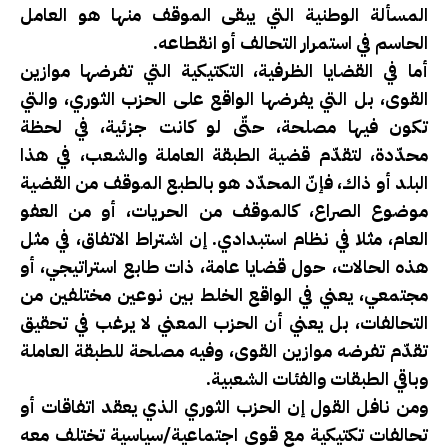
المسألة الوطنية التي يبقى الموقف منها هو العامل
الحاسم في استمرار التحالف أو انقطاعه.
أما في القضايا الظرفية، التكتيكية التي تفرضها موازين
القوى، بل التي يفرضها الواقع على الحزب الثوري، والتي
تكون فيها مصلحة، حتّى لو كانت جزئية، في لحظة
محدّدة، لتقدّم قضية الطبقة العاملة والشعب، في هذا
البلد أو ذاك، فإنّ المحدّد هو بالطبع الموقف من القضية
موضوع الصراع، كالموقف من الحريات، أو من العفو
العام، مثلا في نظام استبدادي. إن اشتراط الاتفاق، في مثل
هذه الحالات، حول قضايا عامة، ذات طابع استراتيجي، أو
مجتمعي، يعني في الواقع الخلط بين نوعين مختلفين من
التحالفات، بل يعني أن الحزب المعني لا يرغب في تحقيق
تقدّم تفرضه موازين القوى، وفيه مصلحة للطبقة العاملة
وباقي الطبقات والفئات الشعبية.
ومن نافل القول إن الحزب الثوري الذي يعقد اتفاقات أو
تحالفات تكتيكية مع قوى اجتماعية/سياسية تختلف معه