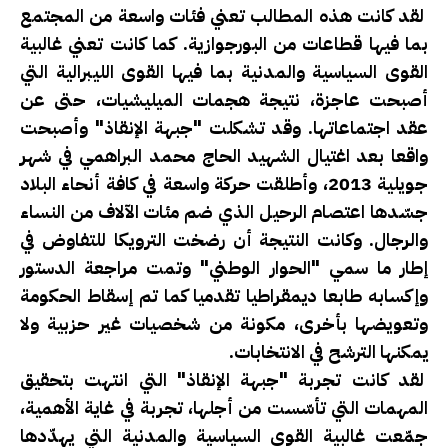
لقد كانت هذه المطالب تعني فئات واسعة من المجتمع
بما فيها قطاعات من البورجوازية. كما كانت تعني غالبية
القوى السياسية والمدنية بما فيها القوى الليبرالية التي
أصبحت عاجزة، نتيجة هجمات الميليشيات، حتى عن
عقد اجتماعاتها. وقد تشكلت "جبهة الإنقاذ" وأصبحت
واقعا بعد اغتيال الشهيد الحاج محمد البراهمي في شهر
جويلية 2013، وأطلقت حركة واسعة في كافة أنحاء البلاد
جسّدها اعتصام الرحيل الذي ضم مئات الآلاف من النساء
والرجال. وكانت النتيجة أن رضخت الترويكا للتفاوض في
إطار ما سمي "الحوار الوطني" وتمت مراجعة الدستور
وإكسابه طابعا ديمقراطيا تقدميا كما تم إسقاط الحكومة
وتعويضها بأخرى، مكونة من شخصيات غير حزبية ولا
يمكنها الترشح في الانتخابات.
لقد كانت تجربة "جبهة الإنقاذ" التي انتهت بتحقيق
المهمات التي تأسّست من أجلها، تجربة في غاية الأهمية،
جمّعت غالبية القوى السياسية والمدنية التي يهدّدها