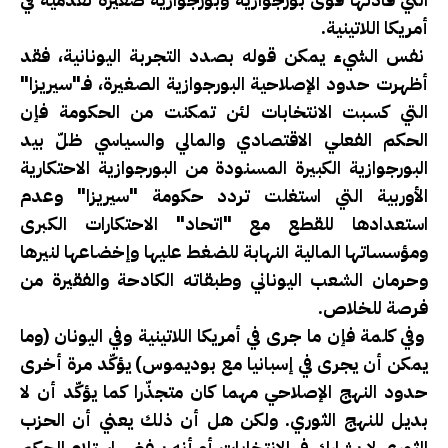
أمريكا اللاتينية.
نفس الشيء يمكن قوله بصدد التجربة اليونانية، فقد
أظهرت حدود الإصلاحية البورجوازية الصغيرة، فـ"سيريزا"
التي كسبت الانتخابات لئن تمكنت من الحكومة فإن
الحكم الفعلي الاقتصادي والمالي والسياسي ظلّ بيد
البورجوازية الكبيرة المسنودة من البورجوازية الاحتكارية
الأوربية التي استغلت تردد حكومة "سيريزا" وعدم
استعدادها للقطع مع "اتحاد" الاحتكارات الكبرى
ومؤسساتها المالية النهابة للضغط عليها وإخضاعها لنيرها
وحرمان الشعب اليوناني وطبقاته الكادحة والفقيرة من
فرصة للخلاص.
وفي كلمة فإن ما جرى في أمريكا اللاتينية وفي اليونان (وما
يمكن أن يجرى في إسبانيا مع بوديموس) يؤكّد مرة أخرى
حدود النهج الإصلاحي مهما كان متجذّرا كما يؤكّد أن لا
بديل للنهج الثوري. ولكن هل أن ذلك يعني أن الحزب
الثوري لا يشارك في الانتخابات أو أنه يرفض استلام الحكم