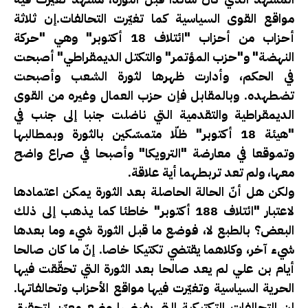
مواقع القوى السياسية كما تغيّرت التحالفات.إن ثلاثة
أحزاب من أحزاب "ائتلاف 18 أكتوبر" وهي "حركة
النهضة" و"حزب المؤتمر" والتكتل الديمقراطي" أصبحت
في الحكم، وأدارت ظهرها لثورة الشعب وأصبحت
تضطهده. وبالمقابل فإن حزب العمال وغيره من القوى
الديمقراطية والتقدمية التي ناضلت جنبا إلى جنب في
"هيئة 18 أكتوبر" ظلّا متمسّكين بالثورة وبمطالبها
وتموقعا في معارضة "الترويكا" وأصبحا في صراع واضح
معها، ولم تعد تربطهما أية علاقة.
ولكن هل أنّ الحالة الحاصلة بعد الثورة يمكن اعتمادها
لاعتبار "ائتلاف 188 أكتوبر" خاطئا كما يذهب إلى ذلك
البعض؟ بالطبع لا، فوضع ما قبل الثورة شيء وما بعدها
شيء آخر، وكلاهما يقتضي تكتيكا خاصا. إنّ ما كان صالحا
أيام بن علي لم يعد صالحا بعد الثورة التي تحقّقت فيها
الحرية السياسية وتغيّرت فيها مواقع الأحزاب وتحالفاتها.
إن التحالفات التكتيكية التي يفرضها وضع معيّن لتحقيق