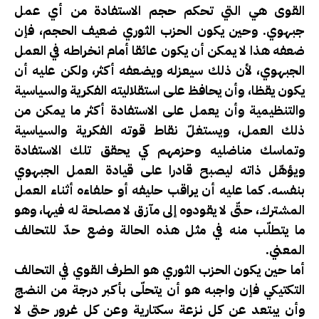
القوى هي التي تحكم حجم الاستفادة من أي عمل
جبهوي. وحين يكون الحزب الثوري ضعيف الحجم، فإن
ضعفه هذا لا يمكن أن يكون عائقا أمام انخراطه في العمل
الجبهوي، لأن ذلك سيعزله ويضعفه أكثر، ولكن عليه أن
يكون يقظا، وأن يحافظ على استقلاليته الفكرية والسياسية
والتنظيمية وأن يعمل على الاستفادة أكثر ما يمكن من
ذلك العمل، ويستغلّ نقاط قوته الفكرية والسياسية
وتماسك مناضليه وحزمهم كي يحقق تلك الاستفادة
ويؤهّل ذاته ليصبح قادرا على قيادة العمل الجبهوي
بنفسه. كما عليه أن يراقب حليفه أو حلفاءه أثناء العمل
المشترك، حتّى لا يقودوه إلى مآزق لا مصلحة له فيها، وهو
ما يتطلّب منه في مثل هذه الحالة وضع حدّ للتحالف
المعني.
أما حين يكون الحزب الثوري هو الطرف القوي في التحالف
التكتيكي فإن واجبه هو أن يتحلّى بأكبر درجة من النضج
وأن يبتعد عن كل نزعة سكتارية وعن كل غرور حتى لا