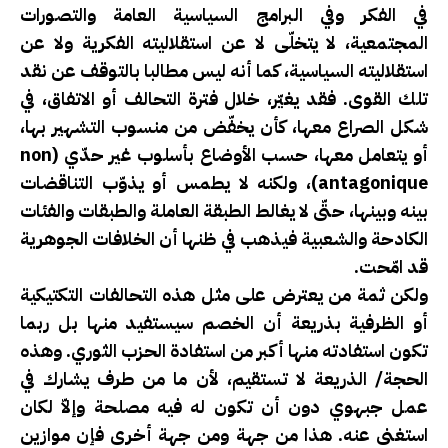
في الفكر وفي البرامج السياسية العامة والتصورات
المجتمعية، لا يتخلّى لا عن استقلاليته الفكرية ولا عن
استقلاليته السياسية، كما أنه ليس مطالبا بالتوقف عن نقد
تلك القوى. فقد يغيّر، خلال فترة التحالف أو الاتفاق، في
شكل الصراع معها، كأن يخفّض من منسوب التشهير بها،
أو يتعامل معها، حسب الأوضاع بأسلوب غير حدّي (non
antagonique)، ولكنه لا يطمس أو يذوّب التناقضات
بينه وبينها، حتّى لا يغالط الطبقة العاملة والطبقات والفئات
الكادحة والشعبية فيذهب في ظنها أن الخلافات الجوهرية
قد امّحت.
ولكن ثمة من يعترض على مثل هذه التحالفات التكتيكية
أو الظرفية بذريعة أن الخصم سيستفيد منها بل ربما
تكون استفادته منها أكبر من استفادة الحزب الثوري. وهذه
الحجة/ الذريعة لا تستقيم، لأن ما من طرف يشارك في
عمل جبهوي دون أن تكون له فيه مصلحة وإلاّ لكان
استغنى عنه. هذا من جهة ومن جهة أخرى فإن موازين