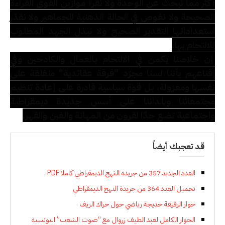
أكثر مما نبحث عن الوحدة ولا نقرأ موازين القوى القراءة
الصحيحة ولا نغوص في الحالة الذهنية للجماهير ولا نقدّر
استعداداتها التقدير الصحيح ولا نبذل الجهد المطلوب
للالتحام بها.
إن خلاصنا يكمن في الالتحام بالعمال والكادحين وفي
إقناعهم بأننا لسنا مجرّد "فرقة عقائدية" منغلقة على
نفسها ومعزولة، بل قوة سياسية قادرة على إعادة تنظيم
مجتمعاتنا وبلداننا على أسس جديدة ديمقراطية
واجتماعية تضع حدّا لقرون من المهانة والغبن والقهر.
قد تعجبك أيضاً
العدد الجديد 357 من جريدة النهج الديمقراطي كاملا PDF
تحميل العدد 364 من جريدة النهج الديمقراطي
حوار الرفيقة خديجة رياضي حول حراك الريف
الحوار الكامل لعبد الطيف زروال مع “صوت الشعب” التونسية