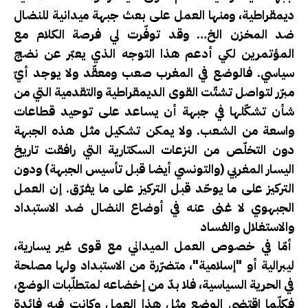
ديمقراطية، ومنها العمل على بعث جبهة ميدانية للنضال
ضد المخزن الخ… وقد توفّرت لي فرصة الكلام مع
المؤتمرين لكي أدعم هذا التوجه الذي يعبّر عن نضج
سياسي. فالوضع في المغرب صعب ومعقّد ولا يوجد أيّ
مبرّر لتواصل تشتّت القوى الديمقراطية والتقدمية التي من
شأن تشكّلها في جبهة أن يساعد على توحيد قطاعات
واسعة من الشعب. ولا يمكن تشكيل مثل هذه الجبهة
دون التخلّص من النزعات السكتارية التي رافقت تاريخ
اليسار المغربي (والتونسي أيضا قبل تأسيس الجبهة) ودون
التركيز على ما يوحّد قبل التركيز على ما يفرّق. إن العمل
الجبهوي لا غنى عنه في أوضاع النضال ضد الاستبداد
والاستغلال والفساد
أمّا في خصوص العمل الميداني مع قوى غير يسارية،
ليبرالية أو "إسلامية"، متضرّرة من الاستبداد ولها مصلحة
في الحرية السياسية، فلا بدّ من إخضاعه لمتطلّبات الوضع،
فكلّما اقتضى الوضع مثل هذا العمل وكانت فيه فائدة