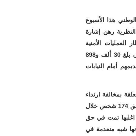
لوطني هذا الأسبوع
ر الحراسة النظرية رهن إشارة
العمليات الأمنية
المنجزة لفرض تطبيق إجراءات الطوارىء منذ تاريخ الإعلان عليها إلى الآن بلغ 30 ألف و898
ينهم 16 ألف و791 شخصا تم تقديمهم أمام النيابات
لقة بمخالفة ارتداء
الكمامات خلال فترة الحجر الصحي الأمر الذي نتج عنه تحرير محاضر في حق 174 شخص خلال
ن اغلبها تمت في حق
ها شبه منعدمة في