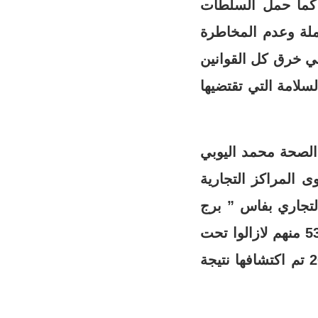
 كما حمل السلطات
املة وعدم المخاطرة
في خرق كل القوانين
سلامة التي تقتضيها
الصحة محمد اليوبي
 المراكز التجارية
التجاري بفاس ” برج
فاس” كما أوضح أيضا أنه تم تتبع 12 ألف و19 مخالط/ة مشيرا إلى أن 5338 منهم لازالوا تحت
المراقبة الصحية و979 حالة مؤكدة من بين مجموع الإصابات بالمغرب 2024 تم اكتشافها نتيجة