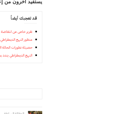
يستفيد آخرون من إعف
قد تعجبك أيضاً
تقرير خاص عن انتفاضة
منظور النهج الديمقراطي
حصيلة تطورات الحالة الوبائية با
النهج الديمقراطي يندد ب
المقالة السابقة