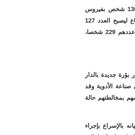
أعلنت وزارة الصحة المغربية اليوم الأربعاء 15 أبريل 2020 عن إصابة 136 شخص بفيروس
كورونا ليصبح العدد الإجمالي 2024ن فيما يستمر عدد الوفيات في الارتفاع ليصبح العدد 127
حالة كما سجلت ارتفاعا في عدد الأشخاص الذين تماثلوا للشفاء ليصبح عددهم 229 شخصا،
بؤرة جديدة بالدار
ة متخصصة في صناعة الأدوية وقد
هم بمخالطتهم حالة
نه بالإسراع بإجراء