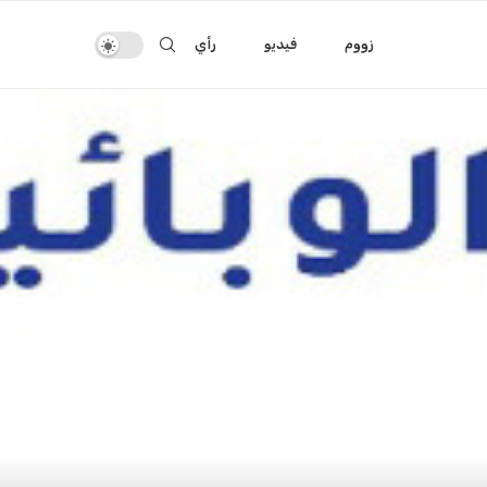
زووم
فيديو
رأي