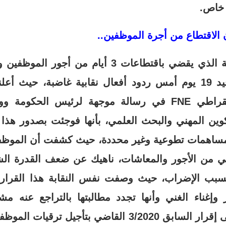
 خاص.
خلق منشور الحكومة الذي يقضي باقتطاعات 3 أيام م
صندوق مواجهة كوفيد 19 يوم أمس ردود أفعال نقابية غاضبة، حي
للتعليم/التوجه الديمقراطي FNE في رسالة موجهة لرئيس الح
تكوين المهني والبحث العلمي، بأنها فوجئت بصدور هذا
ساهمات تطوعية وغير محددة، حيث كشفت أن الموظفي
ي من الأجور والمعاشات، ناهيك عن ضعف القدرة ال
بسبب الإضراب، حيث وصفت نفس النقابة هذا القرار
وإغناء الغني وأنها تجدد مطالبتها بالتراجع عنه مش
المشؤوم ينضاف على إقرار السابق 3/2020 القاضي بتأجيل