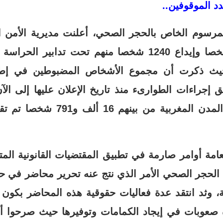
د الموقوفين..
رسوم الخاص بالحجر الصحي، أعلنت مديرية الأمن ا
عن توقيف 2197 شخصا وإيداع 1240 شخصا منهم تحت تدابي
 حيث ذكرت أن مجموع الأشخاص المضبوطين في إطار 
شخص في مجموع المدن المغربية من ب
لعامة أوامر صارمة في تطبيق المقتضيات القانونية المتع
ضية، وثد انتقد عدة فعاليات حقوقية هذه المحاضر بكو
صعوبات في إيجاد الكمامات وتوفيرها حيث صرحوا أن