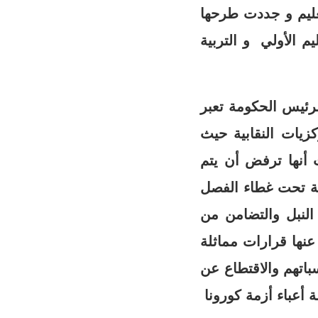
عليم و جددت طرحها
م الأولي و التربية
لشغل CDT في رسالة موجهة لرئيس الحكومة تعبر
زيات النقابية حيث
 أنها ترفض أن يتم
لة تحت غطاء الفصل
النبل والتضامن من
نها قرارات مماثلة
اتهم والاقتطاع عن
 أعباء أزمة كورونا