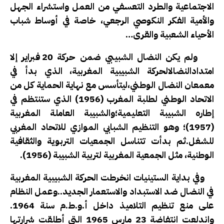
الاجتماعية والطرد التعسفي من العمل واستشراء الجهل
والأمية الفكر النكوصي الرجعي، خاصة في أوساط شباب
الأحياء الشعبية والقرى…
ولم يكن النضال الشبيبي ضمن حركة 20 فبراير إلا
امتدادالنضالالحركة الشبيبية المغربية، الذي بدأ في
معمعان النضال الوطني،ليتأسس مع نهاية الحماية كل من
الاتحاد الوطني لطلبة المغرب (1956) الذي ستنتظم في
إطاره الشبيبة التعليمية؛والشبيبة العاملة المغربية
(1957)؛ وهو التنظيم الشبابي الموازي للاتحاد المغربي
للشغل.ثم بدأت تتناسل الجمعيات التربوية والثقافية
الوطنية، مثل الجمعية المغربية لتربية الشبيبة (1956).
وفي بداية الستينيات انخرطت الحركة الشبيبية المغربية
في النضال ضد الاستبداد والاستعمار الجديد..وعمل النظام
على منع تنظيم التلاميذ داخل أ.و.ط.م سنة 1964.
واندلعت انتفاضة 23 مارس 1965 التي أطلقت شرارتها