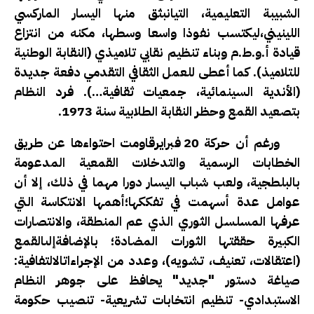
الشبيبة التعليمية، التيانبثق منها اليسار الماركسي
اللينيني،ليكتسب نفوذا واسعا وسطها، مكنه من انتزاع
قيادة أ.و.ط.م وبناء تنظيم نقابي تلاميذي (النقابة الوطنية
للتلاميذ). كما أعطى للعمل الثقافي التقدمي دفعة جديدة
(الأندية السينمائية، جمعيات ثقافية…). فرد النظام
بتصعيد القمع وحظر النقابة الطلابية سنة 1973.
ورغم أن حركة 20 فبرايرقاومت احتواءها عن طريق
الخطابات الرسمية والتدخلات القمعية المدعومة
بالبلطجية، ولعب شباب اليسار دورا مهما في ذلك، إلا أن
عوامل عدة أسهمت في تفككها؛أهمها الانتكاسة التي
عرفها المسلسل الثوري الذي عم المنطقة، والانتصارات
الكبيرة حققتها الثورات المضادة؛ بالإضافةإلىالقمع
(اعتقالات، تعنيف، تشويه)، وعدد من الإجراءاتالالتفافية:
صياغة دستور "جديد" يحافظ على جوهر النظام
الاستبدادي- تنظيم انتخابات تشريعية- تنصيب حكومة