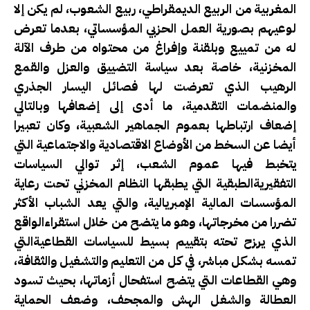
المغربية من الربيع الديمقراطي، ربيع الشعوب، لم يكن إلا
لوعيهم بصورية العمل الحزبي المؤسساتي، بعدما تعرض
له من تمييع وبلقنة وإفراغ من محتواه من طرف الآلة
المخزنية، خاصة بعد سياسة التضييق والعزل والقمع
الرهيب الذي تعرضت لها فصائل اليسار الجذري
والمنضمات التقدمية، ما أدى إلى إضعافها وبالتالي
إضعاف ارتباطها بعموم الجماهير الشعبية، وكان تعبيرا
أيضا عن السخط من الأوضاع الاقتصادية والاجتماعية التي
يتخبط فيها عموم الشعب، إثر توالي السياسات
التفقيريةالطبقية التي يطبقها النظام المخزني تحت رعاية
المؤسسات المالية الإمبريالية، والتي يعد الشباب الأكثر
تضررا من مخرجاتها، وهو ما يتضح من خلال استقراءالواقع
الذي يرزح تحته بتقييم بسيط للسياسات القطاعيةالتي
تمسه بشكل مباشر، في كل من التعليم والتشغيل والثقافة،
وهي القطاعات التي يتضح استفحال أزماتها، بحيث تسود
العطالة والشغل الهش والمجحف، وضعف الحماية