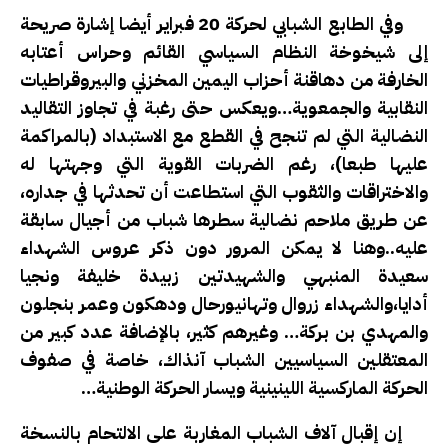
وفي الطابع الشبابي لحركة 20 فبراير أيضا إشارة صريحة
إلى شيخوخة النظام السياسي القائم وحراس أعتابه
الخارفة من دهاقنة أحزاب اليمين المخزني والبيروقراطيات
النقابية والجمعوية…ويعكس حتى رغبة في تجاوز التقاليد
النضالية التي لم تنجح في القطع مع الاستبداد (بالمراكمة
عليها طبعا)، رغم الضربات القوية التي وجهتها له
والاختراقات والثقوب التي استطاعت أن تحدثها في جداره،
عن طريق ملاحم نضالية سطرها شباب من أجيال سابقة
عليه..وهنا لا يمكن المرور دون ذكر عروس الشهداء
سعيدة المنبهي والشهيدتين زبيدة خليفة ونجيا
أدايا،والشهداء زروال وتهانيورحال ودهكون وعمر بنجلون
والمهدي بن بركة… وغيرهم كثير، بالإضافة عدد كبير من
المعتقلين السياسيين الشباب آنذاك، خاصة في صفوف
الحركة الماركسية اللينينية ويسار الحركة الوطنية…
إن إقبال آلاف الشباب المغاربة على الالتحام بالنسخة