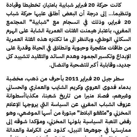
كانت حركة 20 فبراير شبابية بامتياز، تخطيطا وقيادة
وتنظيما… إلى درجة أن البعض أطلق عليها حركة شباب
20 فبراير، وذلك في انسجام مع "شبابية" المجتمع
المغربي، باعتبار هيمنت الفئات العمرية الشابة على الهرم
السكاني الوطني، وبالنظر الى ما تكتنزه هذه الفئة العمرية
من طاقات متفجرة وحيوية وانطلاق في الحياة وقدرة على
الإبداع وتكسير الجمود وهدم السائد والتقليد لتشييد كل
جديد، وقابلية أكبر للتضحية والنضال.
سطر جيل 20 فبراير 2011 بأحرف من ذهب، مخضبة
بدماء فدوى العروي وكريم الشايب والعماري والحساني
وغيرهم، فصلا منيرا من تاريخ شعبنا، مكذباأسطوانة
عزوف الشباب المغربي عن السياسة التي يروجها الإعلام
المخزني و"مثقفو البلاط" مبتورة من أسها الموضعي، وهو
رفض اللعبة السياسية بلونها المخزني، ومؤكدا شوقه إلى
ممارستها في جوهرها النبيل، كذود عن الكرامة والعدالة