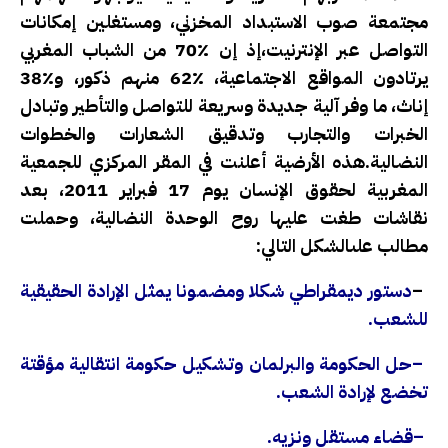
مجتمعة صوب الاستبداد المخزني، ومستغلين إمكانات
التواصل عبر الإنترنيت،إذ إن ٪70 من الشباب المغربي
يرتادون المواقع الاجتماعية، ٪62 منهم ذكور، و٪38
إناث، ما وفر آلية جديدة وسريعة للتواصل والتأطير وتبادل
الخبرات والتجارب وتدقيق الشعارات والخطوات
النضالية.هذه الأرضية أعلنت في المقر المركزي للجمعية
المغربية لحقوق الإنسان يوم 17 فبراير 2011، بعد
نقاشات طغت عليها روح الوحدة النضالية، وحملت
مطالب علىالشكل التالي:
–
دستور ديمقراطي شكلا ومضمونا يمثل الإرادة الحقيقية
للشعب
.
–
حل الحكومة والبرلمان وتشكيل حكومة انتقالية مؤقتة
تخضع لإرادة الشعب
.
–
قضاء مستقل ونزيه.