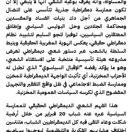
والمساواة، وأنه يعرف بوعيه الشقي أنها لا ينبغي إلا أن
تكون ممارسة دمقراطية جذرية تتأسس على النضال
الجماهري من أجل دك بنيات الفساد والمفسدين
ومحاكمة الجلادين وحل البوليس السياسي وإطلاق
المعتقلين السياسيين، توفيرا للجو السليم لتشييد نظام
دمقراطي حقيقي، يعكس الهوية المغربية الحقيقية وينيط
السلطة بالشعب عبر دستور شعبي ديمقراطي تعرض
مشروعه هيئة تأسيسية منتخبة على الاستفتاء الشعبي،
وهو ما يؤكد رفضه "الإقبال السياسوي" الذي تطبل له
الأحزاب المخزنية، أي تأثيث الواجهة الديمقراطية للمخزن
وممارسة الضبط الاجتماعي في ظل واقع التفقير والتجهيل
المفضوح الذي تكرسه السياسات العمومية المخزنية.
هذا الفهم الشعبي الديمقراطي الحقيقي للممارسة
السياسية عبره عنه شباب 20 فبراير من خلال أرضية
شكلت وعاء التقى فيه كل الديمقراطيين الشباب، متناسين
اختلاف مشاربهم الفكرية والتنظيمية ليوجهوا سهامهم