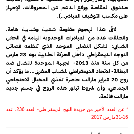
صندوق المقاصة ورفع الدعم عن المحروقات، الإجهاز
على مكسب التوظيف المباشر…)
.
لاقى هذا الهجوم مقاومة شعبية وشبابية هامة.
وانطلقت عدد من المبادرات الوحدوية الهامة في الحقل
الشبابي: الشكل النضالي الموحد الذي تنظمه فصائل
التوجه الديمقراطي داخل الحركة الطلابية يوم 23 مارس
من كل سنة منذ 2013- الجبهة الموحدة للنضال ضد
البطالة- الاتحاد الديمقراطي للشباب المغربي… ما يؤكد أن
روح 20 فبراير مازالت حاضرة تغذي المخيال الاحتجاجي
الجماعي، وأن شروط تبلور هذه الروح في جسم جديد
مازالت قائمة.
* عن العدد الأخير من جريدة النهج الديمقراطي- العدد 236، عدد
16-31مارس 2017