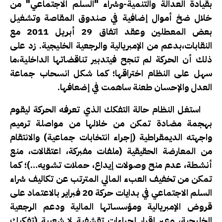
بقيادة العدالة والتنمية-وشراء "السلم الاجتماعي" من
خلال ضخ أموال إضافية في صندوق المقاصة وتشغيل
بعض المعطلين وعقد اتفاق 29 أبريل 2011 مع
النقابات،بدعم من الإمبريالية والرجعية الخليجية. زد على
ذلك أن الحركة لم تنجح فيتدبير تناقضاتها الداخلية،ما
سهل على النظام اختراقها؛ كما شكل انسحاب جماعة
العدل والإحسان طعنة ساهمت في إضعافها.
استغل النظام حالة التفكك الذي تعرفه الحركة ليقوم
بهجمة مضادة تمكن من خلالها من مواصلة ترميم
واجهته الديمقراطية (إجراء انتخابات جماعية) والانتقام
من المعارضة الحقيقية (ملفات مفبركة، اعتقالات، منع
أنشطة، عدم منح وصولات إيداع، حملات تشويه…)؛ كما
تمكن من تخفيف العبء المالي المترتب عن تكاليف شراء
السلم الاجتماعي في بدايات حركة 20 فبراير بالاعتماد على
قروض الإمبريالية ومؤسساتها المالية ودعم الرجعية
الخليجية، وعبر إقرار إجراءات تقشفية لا شعبية (تفكيك