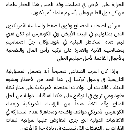
الحرارة على الأرض في تصاعد…وقد تلمس هذا الخطر علماء
من كل دول العالم وعلى رأسهم علماء أمريكيون.
غير أن أصحاب المصالح وقوى الضغط والساسة الأمريكيون
الذين يمثلونهم في البيت الأبيض وفي الكونغرس لم تكن تعني
لهم هذه المخاطر البيئية في شئ…وكان جلّ اهتمامهم
بمصالحهم الآنية والقدرة على تركيم رأس المال والتضحية
بالأجيال القادمة لأجل جيلهم الحالي.
وإذا كان الغرب الصناعي صحيحاً أنه يتحمل المسؤولية
التاريخية في وصول كوكبنا إلى هذا الحد من الأخطار وتشوه
البيئة… فالثابت أن الولايات المتحدة الأمريكية على مدار ثلاثة
عقود وهي تراوغ في التوقيع على هكذا اتفاقيات دولية من أجل
المناخ…وقد اتخذ عدداً من الرؤساء الأمريكية وزعماء
الكونغرس الأمريكي مواقف واضحة ومجاهرة بعدم المشاركة في
الاتفاقيات الدولية التي جرى التفاوض عليها لمراقبة انبعاث
الغازات من الدفيئات التي تسببت في زيادة حرارة الأرض.