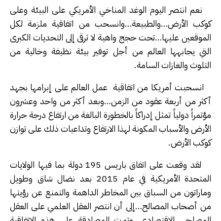
نعم انتصر اليوم الوغد المناخي الأمريكي على البيئة وعلى
كوكب الأرض…والطبيعة…وانسحب من اتفاقية ملزمة لكل
الموقعين عليها…تحت حجج واهية لا ترقى إلى التحديات الكبرى
التي يجابهها العالم من أجل توفير بيئة نظيفة وخالية من
التلوث والغازات السامة.
انسحبت أمريكا من اتفاقية عمل العالم على إبرامها بجهد
أكثر من أربعة عقود من الزمن…وبعد أكثر من واحد وعشرون
مؤتمراً دولياً تمثل إدراكاً بالخطورة البالغة من ارتفاع درجة حرارة
الأرض والأسباب المكونة لهذا الارتفاع وتداعيات ذلك على توازن
كوكب الأرض.
لقد وقعت على اتفاق باريس 195 دولة بما فيها الولايات
المتحدة الأمريكية في عام 2015 بعد نضال شاق وطويل
وماراتون من السباق بين المخاطر الداهمة والتمنع عن رؤيتها
من أصحاب المصالح…إلى أن انتصر العقل العلمي على العقل
المصلحي الاقتصادي…وتمت المصادقة على هذه الاتفاقية