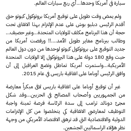
سيارة في أمريكا وحدها…أي ربع سيارات العالم.
ولم يمض وقت طويل على توقيع أمريكا بروتوكول كيوتو حتى
أقدم الرئيس دبليو بوش على عدم الإلتزام بهذا الاتفاق تحت
حجة أن هذا البرنامج مكلف للولايات المتحدة…وغير حصيف…
وطالب ببرنامج مغاير طويل الأمد….!! ورفضت أمريكا من
جديد التوقيع على بروتوكول كيوتو لوحدها من دون دول العالم
حيث وقع 180 دولة على هذا البروتوكول إلا الولايات المتحدة
الأمريكية…واستمرت أمريكا تماطل وتضع العراقيل إلى أن
وافق الرئيس أوباما على اتفاقية باريس في عام 2015.
غير أن توقيع أوباما على اتفاقية باريس لاقى مبكراً معارضة
من الجمهوريين وأصحاب المصالح في الحزبين…وقد شكل
مجئ دونالد ترامب إلى سدة الرئاسة فرصة ثمينة واجبة
التوظيف لمعارضي الاتفاقية كي يتخلصوا من كل الإلتزامات
الدولية والاقتصادية التي قد ترهق الاقتصاد الأمريكي من وجهة
نظر هؤلاء الراسماليين الجشعين.