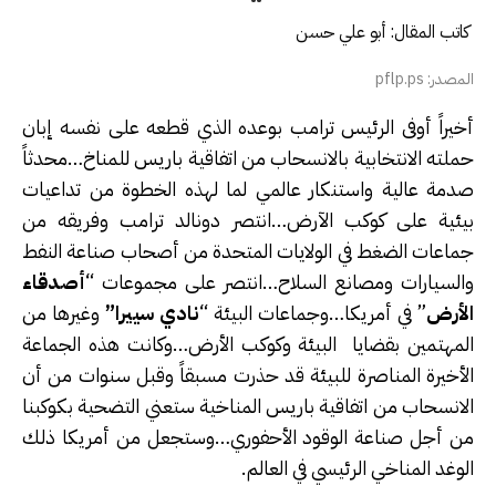
كاتب المقال: أبو علي حسن
المصدر: pflp.ps
أخيراً أوفى الرئيس ترامب بوعده الذي قطعه على نفسه إبان
حملته الانتخابية بالانسحاب من اتفاقية باريس للمناخ…محدثاً
صدمة عالية واستنكار عالمي لما لهذه الخطوة من تداعيات
بيئية على كوكب الآرض…انتصر دونالد ترامب وفريقه من
جماعات الضغط في الولايات المتحدة من أصحاب صناعة النفط
والسيارات ومصانع السلاح…انتصر على مجموعات “
أصدقاء
الأرض
” في أمريكا…وجماعات البيئة “
نادي سييرا”
وغيرها من
المهتمين بقضايا البيئة وكوكب الأرض…وكانت هذه الجماعة
الأخيرة المناصرة للبيئة قد حذرت مسبقاً وقبل سنوات من أن
الانسحاب من اتفاقية باريس المناخية ستعني التضحية بكوكبنا
من أجل صناعة الوقود الأحفوري…وستجعل من أمريكا ذلك
الوغد المناخي الرئيسي في العالم.