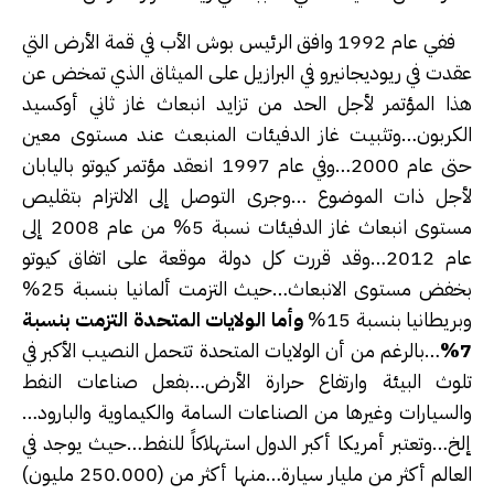
ففي عام 1992 وافق الرئيس بوش الأب في قمة الأرض التي
عقدت في ريوديجانيرو في البرازيل على الميثاق الذي تمخض عن
هذا المؤتمر لأجل الحد من تزايد انبعاث غاز ثاني أوكسيد
الكربون…وتثبيت غاز الدفيئات المنبعث عند مستوى معين
حتى عام 2000…وفي عام 1997 انعقد مؤتمر كيوتو باليابان
لأجل ذات الموضوع …وجرى التوصل إلى الالتزام بتقليص
مستوى انبعاث غاز الدفيئات نسبة 5% من عام 2008 إلى
عام 2012…وقد قررت كل دولة موقعة على اتفاق كيوتو
بخفض مستوى الانبعاث…حيث التزمت ألمانيا بنسبة 25%
وبريطانيا بنسبة 15%
وأما الولايات المتحدة التزمت بنسبة
7%
…بالرغم من أن الولايات المتحدة تتحمل النصيب الأكبر في
تلوث البيئة وارتفاع حرارة الأرض…بفعل صناعات النفط
والسيارات وغيرها من الصناعات السامة والكيماوية والبارود…
إلخ…وتعتبر أمريكا أكبر الدول استهلاكاً للنفط…حيث يوجد في
العالم أكثر من مليار سيارة…منها أكثر من (250.000 مليون)