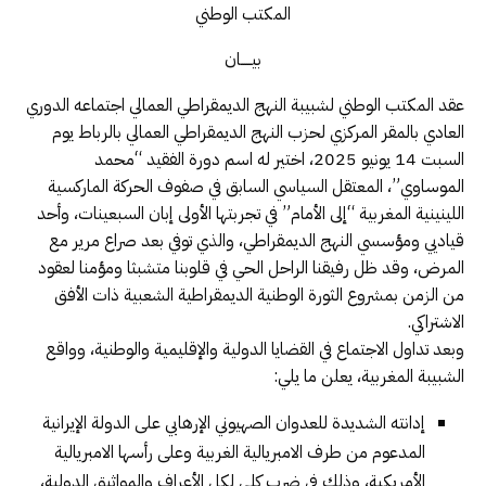
المكتب الوطني
بيـــــان
عقد المكتب الوطني لشبيبة النهج الديمقراطي العمالي اجتماعه الدوري
العادي بالمقر المركزي لحزب النهج الديمقراطي العمالي بالرباط يوم
السبت 14 يونيو 2025، اختير له اسم دورة الفقيد “محمد
الموساوي”، المعتقل السياسي السابق في صفوف الحركة الماركسية
اللينينية المغربية “إلى الأمام” في تجربتها الأولى إبان السبعينات، وأحد
قياديي ومؤسسي النهج الديمقراطي، والذي توفي بعد صراع مرير مع
المرض، وقد ظل رفيقنا الراحل الحي في قلوبنا متشبثا ومؤمنا لعقود
من الزمن بمشروع الثورة الوطنية الديمقراطية الشعبية ذات الأفق
الاشتراكي.
وبعد تداول الاجتماع في القضايا الدولية والإقليمية والوطنية، وواقع
الشبيبة المغربية، يعلن ما يلي:
إدانته الشديدة للعدوان الصهيوني الإرهابي على الدولة الإيرانية
المدعوم من طرف الامبريالية الغربية وعلى رأسها الامبريالية
الأمريكية، وذلك في ضرب كلي لكل الأعراف والمواثيق الدولية،