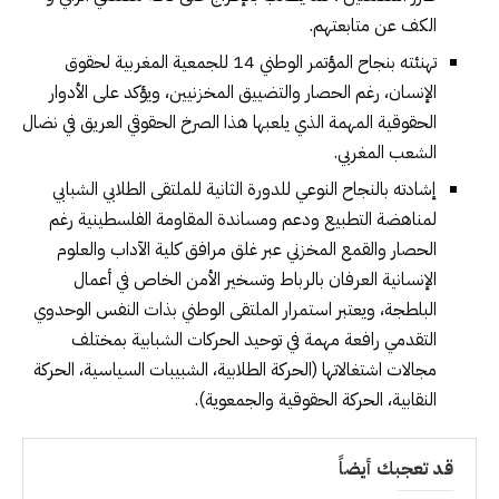
الكف عن متابعتهم.
تهنئته بنجاح المؤتمر الوطني 14 للجمعية المغربية لحقوق
الإنسان، رغم الحصار والتضييق المخزنيين، ويؤكد على الأدوار
الحقوقية المهمة الذي يلعبها هذا الصرخ الحقوقي العريق في نضال
الشعب المغربي.
إشادته بالنجاح النوعي للدورة الثانية للملتقى الطلابي الشبابي
لمناهضة التطبيع ودعم ومساندة المقاومة الفلسطينية رغم
الحصار والقمع المخزني عبر غلق مرافق كلية الآداب والعلوم
الإنسانية العرفان بالرباط وتسخير الأمن الخاص في أعمال
البلطجة، ويعتبر استمرار الملتقى الوطني بذات النفس الوحدوي
التقدمي رافعة مهمة في توحيد الحركات الشبابية بمختلف
مجالات اشتغالاتها (الحركة الطلابية، الشبيبات السياسية، الحركة
النقابية، الحركة الحقوقية والجمعوية).
قد تعجبك أيضاً