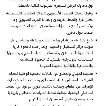
وفي محاولة لفرض السيطرة الصهيونية الكلية بالمنطقة.
وقوفه بإجلال للصمود الأسطوري لفصائل المقاومة الفلسطينية
بقطاع غزة والضفة الغربية في وجه آلة الحرب الصهيوني وما
ترتكبه من أبشع حرب إبادة جماعية في التاريخ الحديث وسط
صمت دولي مخزي.
يتابع بقلق شديد إقدام وزارة الشباب والثقافة والتواصل على
تفويت مراكز الاستقبال والتخييم، ويعتبر هذه الخطوة ضربا
للتكوين والتأطير الثقافي والاجتماعي للشباب المغربي، واستمرارا
للسياسات النيوليبرالية المُستهدفة للحقوق السياسية
والاجتماعية والثقافية للشبيبة المغربية.
تضامنه المبدئي والمطلق مع نضالات الجمعية الوطنية لحملة
الشهادات المعطلين بقرية باحمد، التي وصلت حد اتخاذ خطوة
الإضراب عن الطعام، ويطالب بالتنفيذ الفوري للوعود التي أُعطيت
لمناضلي الجمعية الوطنية لحملة الشهادات المعطلين بقرية با
حمد وضمان حقهم الأساسي في الشغل الكريم.