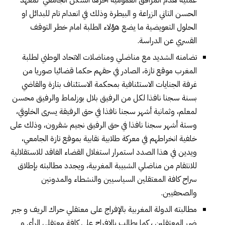
عملية هدم المرافق العمومية اخرها السكن الجامعي لمعهد
الحسن التاني الزراعة و البيطرة وذلك في انعدام تام للبدائل او
الحلول التعويضية ما يضع هؤلاء الطلبة امام خطر التوقف
القسري عن الدراسة.
تضامنه الشديد مع مناضلي ومناضلات الاتحاد الوطني لطلبة
المغرب موقع تازة، الصادر في حقهم حكما قضائيا صوريا من
غرفة الجنايات الاستئنافية بمحكمة الاستئناف بتازة والقاضي
بسنة سجنا نافذا لكل من الرفيق بلال بوزلماط والرفيق محسن
لمعلم، وثمانية أشهر سجنا نافذا في حق الرفيقة يسرى الخلوقي،
وستة أشهر سجنا نافذا في حق الرفيق نجيم شقرون، وذلك على
خلفية انخراطهم في معركة طلابية نقابية بموقع تازة الجامعي،
ويدين في هذا الصدد استمرار استغلال القضاء الفاقد للاستقلالية
للانتقام من مناضلي الشبيبة المغربية، ويجدد مطالبته بإطلاق
سراح كافة المعتقلين السياسيين والنشطاء والمدونين
والصحفيين.
مطالبته الدولة المغربية بالإفراج على معتقلي حراك الريف و جبر
ضرر المعتقلين ، كما يطالب بالإفراج على كافة معتقلي الرأي و