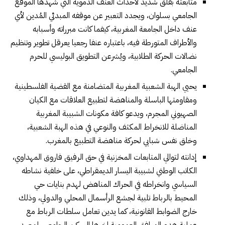
متابعته بقلق شديد لأحداث العنف الدموية التي شهدها الموقع
الجامعي بسلوان، ويجدد التعبير عن موقفه المبدئي المُدين لأي
عنف داخل الجامعة المغربية، كيفما كانت مبرراته وأسبابه
والأطراف المتورطة فيه، باعتباره عنفا رجعيا يعرقل تطوير وتنظيم
نضالات الحركة الطلابية، ويُشرعن التطويق البوليسي للحرم
الجامعي.
يحيي الهبة الشعبية المغربية المتضامنة مع القضية الفلسطينية
ومقاومتها الباسلة والمناهضة لتطبيع العلاقات مع الكيان
الصهيوني المجرم، ويدعو كافة مكونات الشبيبة المغربية
المناضلة للانخراط المكثف والنوعي في هذه الهبة الشعبية،
وخلق نفس شبابي لحركة مناهضة التطبيع بالمغرب.
إدانته لتوالي المتابعات المخزنية في حق الرفيق فاروق المهداوي،
الكاتب الوطني لشبيبة اليسار الديمقراطي، على خلفية نشاطه
السياسي وانخراطه في الحراك المناهض لهدم بنايات حي
المحيط بالرباط تلبية لجشع الرأسمال المحلي والدولي، وذلك
خارج الضوابط القانونية، كما يدين تعامل سلطات الرباط مع