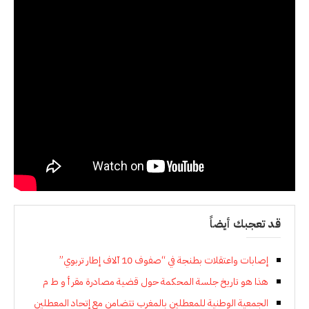
قد تعجبك أيضاً
إصابات واعتقلات بطنجة في “صفوف 10 آلاف إطار تربوي”
هذا هو تاريخ جلسة المحكمة حول قضية مصادرة مقر أ و ط م
الجمعية الوطنية للمعطلين بالمغرب تتضامن مع إتحاد المعطلين