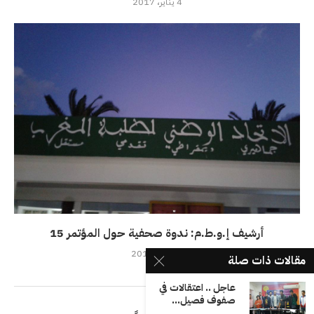
4 يناير، 2017
أرشيف إ.و.ط.م: ندوة صحفية حول المؤتمر 15
7 فبراير، 2017
مقالات ذات صلة
عاجل .. اعتقالات في
صفوف فصيل...