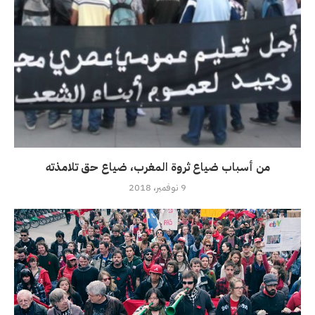
من أسباب ضياع ثروة المغرب، ضياع حق تلامذته
9 نوفمبر، 2018