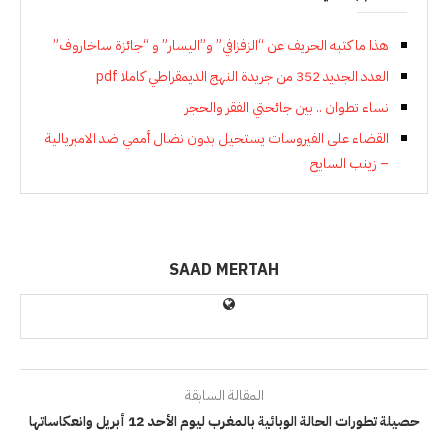
هذا ما كتبه الحريف عن “الزفزافي” و”اليسار” و “جائزة ساخاروف”
العدد الجديد 352 من جريدة النهج الديمقراطي كاملا pdf
نساء تطوان .. بين جائحتي الفقر والحجر
القضاء على الفيروسات يستحيل بدون نضال أممي ضد الامبريالية
– زينب السايح
SAAD MERTAH
المقالة السابقة
حصيلة تطورات الحالة الوبائية بالمغرب ليوم الأحد 12 أبريل وانعكاساتها