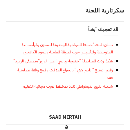
سكرتارية اللجنة
قد تعجبك أيضاً
بيــــان: لنتعبأ جميعا للمواجهة الوحدوية للمخزن والرأسمالية
المتوحشة ولتأسيس حزب الطبقة العاملة وعموم الكادحين
هكذا ردت المناضلة “خديجة رياضي” على الوزير”مصطفى الرميد”
رفض تمتيع ” ناصر لاري ” بالسراح المؤقت وقمع وقفة تضامنية
معه
شبيبة النهج الديمقراطي تندد بمخطط ضرب مجانية التعليم
SAAD MERTAH