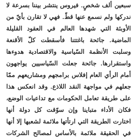
سبعين ألف شخصٍ. فيروس ينتشر بيننا بسرعة لا
ندركها ولم نسمع عنها قطّ. فهي لا تقارن بأيّ من
الأوبئة التي شهدها العالم في العقود القليلة
الماضية. جائحة باغتتنا فأسقطت كلّ الأقنعة
وسلبت الأنظمة السّياسية والاقتصادية هدوءها
واستقرارها. جائحة جعلت السّياسيين يواجهون
أمام الرأي العام إفلاس برامجهم ومشاريعهم ممّا
جعلهم في مواجهة النقد اللاذع. وقد انعكس هذا
على طريقة تعامل الحكومات مع تداعيات الوضع،
فكان الأداء متباينا وإن سوّقت كل دولة أنها
اختارت الطريقة التي ارتأتها ملائمة لشعبها إلا أنها
في الحقيقة ملائمة بالأساس لمصالح الشركات