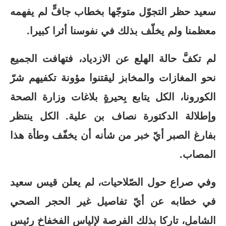
سعيد حظر التجوّل متوجّها بخطاب جافٍّ لم يفهمه
معظمنا ولم يخلّف بذلك في نفوسنا أثرا كبيرا.
لم تكفَّ حالة الهلع عن الازدياد، فتهافت الجميع
نحو المغازات والمخابز ليقتنوا مؤونة تكفيهم شرّ
الكورونا، الكل يتابع بِحيرةٍ بلاغات وزارة الصحة
وإطلالة الدكتورة نصاف بن علية. الكل ينتظر
بفارغ الصبر أيّ خبر من شأنه أن يخفّف وطأة هذا
المصاب.
وفي صراع حول الصّلاحيات، لم يعلن قيس سعيد
في خطابه عن أيّ تفاصيل غير الحجر الصحي
الشامل، تاركا بذلك الفرصة لإلياس الفخفاخ رئيس