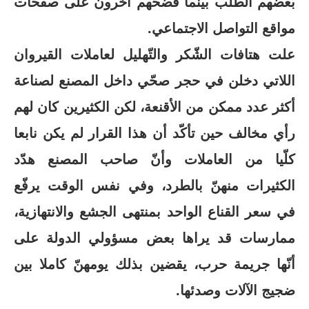
بعضهم الطلب بينما فضحهم آخرون على صفحات
مواقع التواصل الاجتماعي.
علت هتافات الشّكر والتّهليل لعاملات القيروان
اللاتي دخلن في حجر صحّي داخل المصنع لصناعة
أكثر عدد ممكن من الأقنعة، لكن الكثيرين كان لهم
رأي مخالف حين تأكّد أن هذا القرار لم يكن نابعا
كلّيا من العاملات وأنّ صاحب المصنع هدّد
الكثيرات منهنّ بالطرد، وفي نفس الوقت يرفّع
في سعر القناع الواحد بمنتهى الجشع والانتهازية،
ممارسات قد يراها بعض مسؤولي الدولة على
أنّها جريمة حرب، يقضين بذلك يومهنّ كاملا بين
ضجيج الآلات وصدئها.