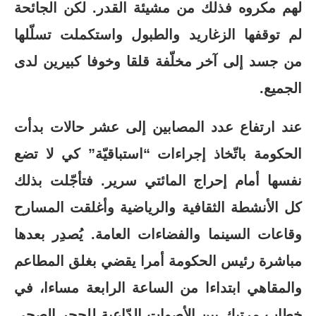
لهم مكروه فذلك من مشيئة القدر. لكن الجائحة
لم توقفها الزغاريد والطبول واستكملت تسلّلها
من جسد إلى آخر مخلّفة قلقا وخوفا كبيرين لدى
الجميع.
عند ارتفاع عدد المصابين إلى عشر حالات بدأت
الحكومة باتّخاذ إجراءات “استباقيّة” كي لا تضع
نفسها أمام إحراج المائتي سرير. فتأجّلت بذلك
كل الأنشطة الثقافية والرياضية وأغلقت المسارح
وقاعات السينما والفضاءات العامة. يُصدِر بعدها
مباشرة رئيس الحكومة أمرا يقضي بغلق المطاعم
والمقاهي ابتداءا من الساعة الرابعة مساءا، في
خطاب مرتبك بين الأصوات الدّاعية للحجر الصحي