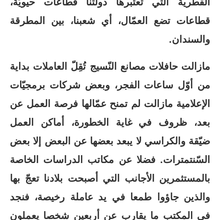
القطرية التي تعتبرها دولتنا قطاعات حيويّة،
قطاعات تضع العمّال، أي شعبنا، بين المطرقة
والسندان.
مازالت حافلات مصانع النّسيج تُقِلّ العاملات بداية
من أوّل ساعات الفجر، وبعض شركات برمجيّات
الإعلامية مازالت لم تمنح عمّالها فرصة العمل عن
بعد، ظروف في غاية الخطورة، أماكن العمل
ضيّقة والكراسي لا يبعد بعضها عن البعض إلا بعض
السّنتمترات. فضلا عن مكاتب الدراسات الخاصة
بالمستثمرين الأجانب التي أصبحت بلادنا تعجّ بها
والذين جاؤوا طمعا في يد عاملة رخيصة، فنجد
في المكتب ما يقارب عن أربعين شخصا يعملون