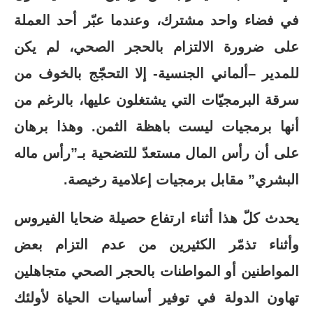
في فضاء واحد مشترك، وعندما عبّر أحد العملة
على ضرورة الالتزام بالحجر الصحي، لم يكن
للمدير –ألماني الجنسية- إلا التحجّج بالخوف من
سرقة البرمجيّات التي يشتغلون عليها، بالرغم من
أنها برمجيات ليست باهظة الثمن. وهذا برهان
على أن رأس المال مستعدّ للتضحية بـ”رأس ماله
البشري” مقابل برمجيات إعلامية رخيصة.
يحدث كلّ هذا أثناء ارتفاع حصيلة ضحايا الفيروس
وأثناء تذمّر الكثيرين من عدم التزام بعض
المواطنين أو المواطنات بالحجر الصحي متجاهلين
تهاون الدولة في توفير أساسيات الحياة لأولئك