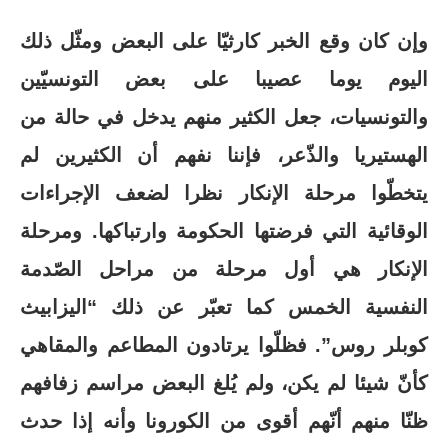
وإن كان وقع الخبر كارثيّا على البعض ومثّل ذلك
اليوم يوما عصيبا على بعض التونسيّين
والتونسيات، جعل الكثير منهم يدخل في حالة من
الهستيريا والذّعر، فإننا نفهم أن الكثيرين لم
يتخطّوا مرحلة الإنكار نظرا لضعف الإجراءات
الوقائية التي فرضتها الحكومة وارتباكها. ومرحلة
الإنكار هي أول مرحلة من مراحل الصّدمة
النفسية الخمس كما تعبّر عن ذلك “اليزابيث
كوبلر روس”. فظلّوا يرتادون المطاعم والمقاهي
كأنّ شيئا لم يكن، ولم يُلغ البعض مراسم زفافهم
ظنّا منهم أنّهم أقوى من الكورونا وأنه إذا حدث