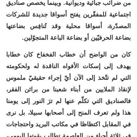
من ضرائب جبائية وديوانية. وبينما يخصص صناديق
اجتماعية للمفقّرين يفتح أسواقا جديدة للشركات
المصدّرة، أسواقا محلية وقد تُنافِس بضاعتها
بضاعة الحرفيّين أو بضاعة الباعة المتجوّلين.
كان من الواضح أن خطاب الفخفاخ كان خطابا
يهدف إلى إسكات الأفواه الناقدة له ولحكومته
التي لم تتّخذ إلى الآن أيّ إجراء حقيقيّ ملموس
لإنقاذ الملايين من أبناء شعبنا من براثن الفقر،
فالصناديق التي تكلّم عنها لم ترَ النور إلى يومنا
هذا ولم تعرف المنح إلى أصحابها سبيلا، بل نرى
في المقابل اكتظاظا في مكاتب البريد واحتجاجات
في ثلاثة أحياء من العاصمة تطالب بقوتها اليومي،