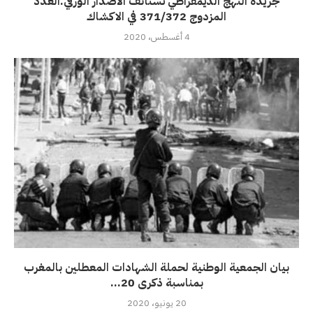
جريدة النهج الديمقراطي تستأنف الاصدار الورقي.العدد
المزدوج 371/372 في الاكشاك
4 أغسطس، 2020
بيان الجمعية الوطنية لحملة الشهادات المعطلين بالمغرب
بمناسبة ذكرى 20...
20 يونيو، 2020