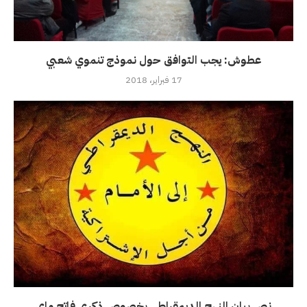
عطوش: يجب التوافق حول نموذج تنموي شعبي
17 فبراير، 2018
نص بيان النهج الديمقراطي بخصوص ذكرى فاتح ماي