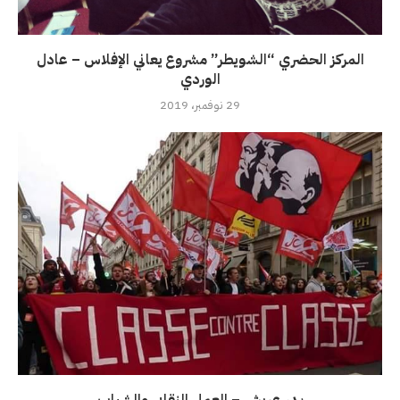
المركز الحضري “الشويطر” مشروع يعاني الإفلاس – عادل
الوردي
29 نوفمبر، 2019