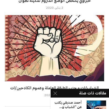
حبراوي يشخص الوضع المازوم لمدينة تطوان
2 يناير، 2020
الشباب/ات و حزب الطبقة العاملة وعموم الكادحين/ات
مقالات ذات صلة
18 يونيو، 2021
أحمد صديقي يكتب
عن “الشباب و...