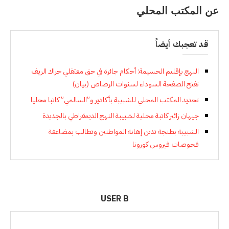
عن المكتب المحلي
قد تعجبك أيضاً
النهج بإقليم الحسيمة: أحكام جائرة في حق معتقلي حراك الريف
تفتح الصفحة السوداء لسنوات الرصاص (بيان)
تجديد المكتب المحلي للشبيبة بأكادير و”السالمي” كاتبا محليا
جيهان زائير كاتبة محلية لشبيبة النهج الديمقراطي بالجديدة
الشبيبة بطنجة تدين إهانة المواطنين وتطالب بمضاعفة
فحوصات فيروس كورونا
USER B