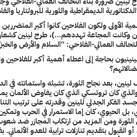
ح لينين ضرورة بناء التحالف العمالي-الفلاحي و
كتاتورية الديمقراطية والثورية للبرولتاريا والفل
ية الأولى ولكون الفلاحين كانوا أكبر المتضررين م
حين وكانت المجاعة تهددهم…)، طرح لينين كشعا
حالف العمالي-الفلاحي: “السلام والأرض والخبز”
ينينيون بحاجة إلى اعطاء أهمية أكبر للفلاحين و
الاتهم؟
ينين، بعد نجاح الثورة، تشبثه واستماتته في الد
الذي كان تروتسكي الذي كان يفاوض الألمان يما
سد الفكر الجدلي للينين وقدرته على ترتيب التن
 بل الحيوي، كان إما الاستمرار في الحرب وتمكي
 الثورة ومن المزيد من ارتكاب المجازر ضد شعو
أو القبول بتقديم تنازلات ترابية للعدو الألماني.