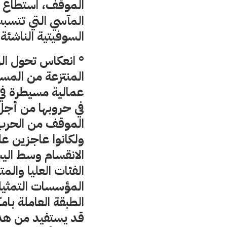
الموقف، استطاع لي
المآسي التي تتسبب
السوفيتية الناشئة.
° انعكاس تحول الرأ
المنتزعة من المست
عمالية مسيطرة في ا
في حروبها من أجل 
الموقف من الحرب ا
ولكانوا عاجزين على
الانقسام وسط الي
الفئات العليا وال
المؤسسات التمثيلي
الطبقة العاملة با
قد يستفيد من هذه