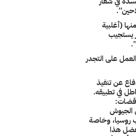
جسده في شعار
احين”.
نها (أغلبية
ر يستجيب
.
العمل على التجدر
فاع عن تنفيذ
طل في تطبيقه.
اقضات:
ن الجيوش
ب روسيا، وخاصة
 بفضل هذا