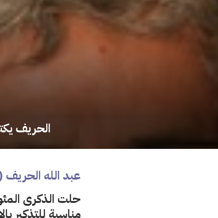
الحريف يكتب
عبد الله الحريف (العدد 545 من جريدة الن
حلت الذكرى المئوي
مناسبة للتذكير بال