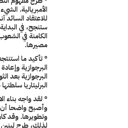
° طرح مفهوم التطو
الأمبريالية. الشيء
للاعتقاد السائد آنذ
ستنجح، في البداية،
الكامنة في الشعو
مصيرها.
° تأكيد ما استنت
البرجوازية وإعادة
البرجوازية بعد الث
البرليتاريا سلطتها
° لقد واجه بناء ال
وأصبح واضحا أن صم
وتطويرها. وقد كان
لذلك، طرح لينين ا