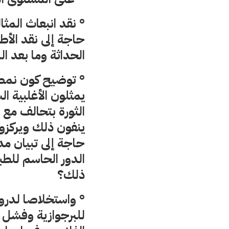
° نقد انبعاث المث
حاجة إلى نقد الأط
الحداثة وما بعد ا
° توضيح كون نمط ا
يمثلون الأغلبية ال
الثورة بتحالف مع ا
ينفون ذلك ويركزون 
حاجة إلى تبيان مدى
الدور الحاسم للطب
ذلك؟
° واستخلاصا لدرو