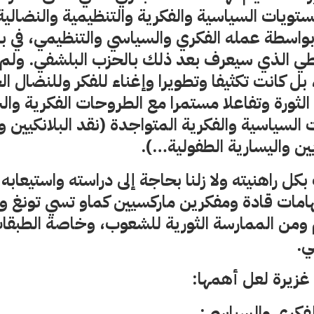
ويات السياسية والفكرية والتنظيمية والنضالية
بواسطة عمله الفكري والسياسي والتنظيمي، في بنا
اطي الذي سيعرف بعد ذلك بالحزب البلشفي. ولم 
 بل كانت تكثيفا وتطويرا وإغناء للفكر وللنضال 
ثورة وتفاعلا مستمرا مع الطروحات الفكرية وال
ت السياسية والفكرية المتواجدة (نقد البلانكيين 
يين واليسارية الطفولية…).
كل راهنيته ولا زلنا بحاجة إلى دراسته واستيعابه
هامات قادة ومفكرين ماركسيين كماو تسي تونغ و
من الممارسة الثورية للشعوب، وخاصة الطبقات
ي.
غزيرة لعل أهمها:
فكري والسياسي: