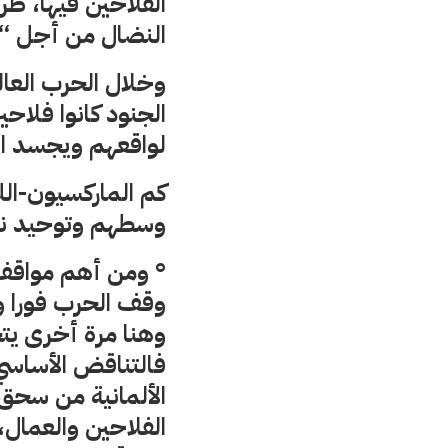
الفلاحين فيها، طر
النضال من أجل “الد
وخلال الحرب العالم
الجنود كانوا فلا
لواقعهم ويجسد الت
كم الماركسيون-الل
وسطهم وتوحيد نض
° ومن أهم مواقف ل
وقف الحرب فورا و
وهنا مرة أخرى يتج
فالتناقض الأساسي،
الألمانية من سحق
الفلاحين والعمال، 