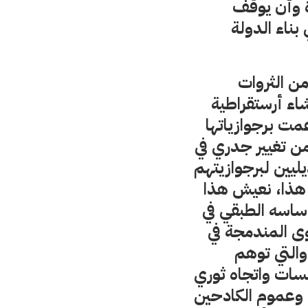
ة وأن يوقف
ناء الدولة
من الثروات
شاء أرستقراطية
عمت برجوازياتها
من تغيير جدري في
ليين لبرجوازيتهم
نا هذا، نعيش هذا
ساسه الطبقي في
وى المندمجة في
والتي توهم
سسات واتجاه ثوري
 وعموم الكادحين