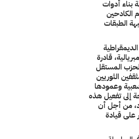
 بناء أدوات
م الكادحين
هة الطبقات
 الديمقراطية
بريالية، قادرة
 الحزب المستقل
قفين الثوريين
لشعبية وعمودها
جة إلى تفعيل هذه
د، من أجل أن
ر على قيادة