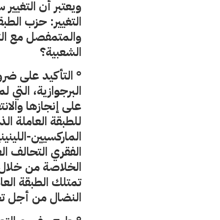
ويعتبر أن التغيير
التغيير: حزب الطب
والمتمفصل مع الت
الشعبية؟
° التأكيد على ضرور
البرجوازية، التي لم
على إنجازها والانت
للطبقة العاملة ال
الماركسيين-الليني
الفقري التحالف ال
الخلاصة من خلال 
تمتلك الطبقة العام
النضال من أجل تح