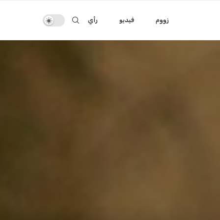
زووم
فيديو
رأي