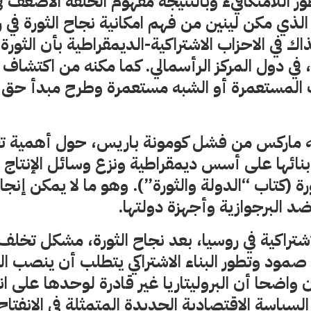
ر اللامتكافيء وبالنتيجة مفهوم الحلقة الأضعف 
 الذي مكن لينين من فهم امكانية نجاح الثورة في 
اك في الاحزاب الاشتراكية-الديمقراطية بأن الثورة 
 في دول المركز الرأسمالي. كما مكنه من اكتشاف ا
ب المستعمرة أو الشبه مستعمرة وطرح مبدأ حق ا
جه ماركس من فشل كومونة باريس، حول أهمية تف
 بنائها على أسس ديمقراطية ونزع وسائل الإنتاج 
ورة (كتاب “الدولة والثورة”). وهو ما لا يمكن إن
 ضد البرجوازية وأجهزة دولتها.
اشتراكية في روسيا، بعد نجاح الثورة، مشكل تخلف 
ود وتطور البناء الاشتراكي يتطلب أن ينصب التر
 واضحا أن البروليتاريا غير قادرة لوحدها على ا
لسياسة الاقتصادية الجديدة المتمثلة في الانفتا