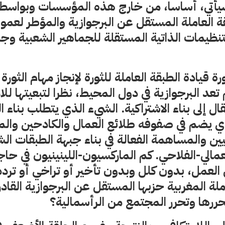
 سيأتي، أساسا، من خارج هذه المؤسسات وبواسطة
قة العاملة المستقل عن البرجوازية والمؤطر لعمو
نظيمات الذاتية المستقلة للجماهير الشعبية وجب
ة قيادة الطبقة العاملة للثورة لإنجاز مهام الثورة
 تعد البرجوازية في دول المحيط، نظرا لتبعيتها للام
قال إلى بناء الاشتراكية. الشيء الذي يتطلب بناء
ذي يضم في صفوفه طلائع العمال والكادحين والمث
نيين والمساهمة الفعالة في بناء جبهة الطبقات ا
عمالي-الفلاحي. كم الماركسيون-اللينينيون في حا
العمل، بدون كلل وبدون تأخير أو تراخي أو ترد
لة المغربية حزبها المستقل عن البرجوازية القاد
ررها وتحرر المجتمع من الرأسمالية؟