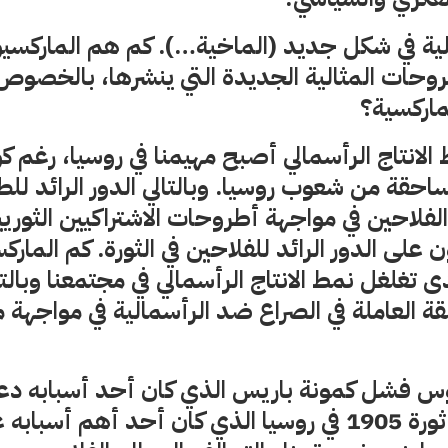
الية في شكل جديد (الماخية…). كم هم الماركسيون
روحات المثالية الجديدة التي ينشرها، بالخصوص،
لماركسية؟
لانتاج الرأسمالي أصبح مهيمنا في روسيا، رغم ك
ساحقة من شعوب روسيا. وبالتالي الدور الرائد للطب
لفلاحين في مواجهة أطروحات الاشتراكيين الثوريين
على الدور الرائد للفلاحين في الثورة. كم الماركس
 تغلغل نمط الانتاج الرأسمالي في مجتمعنا وبالتا
قة العاملة في الصراع ضد الرأسمالية في مواجهة
س فشل كمونة باريس الذي كان أحد أسبابه دعم
للبرجوازية وفشل ثورة 1905 في روسيا الذي كان أحد أهم أ