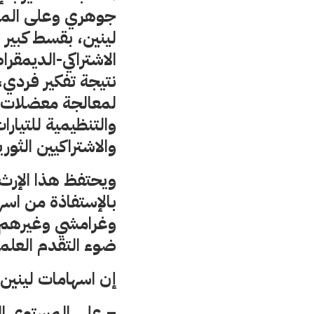
جوهري وعلى المست
لينين، بقسط كبير 
الاشتراكي-الديمقر
نتيجة تفكير فردي،
لمعالجة معضلات ال
والتنظيمية للتيارا
والاشتراكيين الثور
ويحتفظ هذا الإرث ب
بالإستفاذة من اس
وغرامشي وغيرهم و
ضوء التقدم العلم
إن اسهامات لينين 
– على المستوى ال