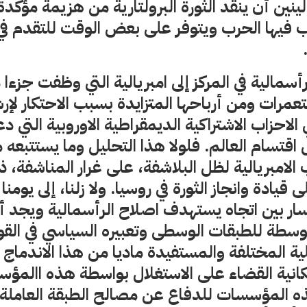
نين أن ينقد الثورة البرولتارية من هزيمة مؤكد
 فيها الحرب ويتوفر على بعض الوقت للتقدم في ب
سمالية في المركز إلى امبريالية التي وظفت جزءا 
عمرات ومن أرباحها المتزايدة بسبب الاحتكار لإر
لاحزاب الاشتراكية الديمقراطية الاوروبية التي د
اقتسام العالم. فلولا هذا التحليل وما يستتبعه 
لامبريالية لظل البلاشفة، على غرار المناشفة، ذي
 قيادة وانجاز الثورة في روسيا. ولا زلنا، إلى يوم
سار بين اتجاه يستهدف اصلاح الرأسمالية ويجد أ
متوسطة للطبقات الوسطى وتعبيره السياسي في الق
ة المختلفة والمستفيدة ماديا من هذا الاندماج 
مكانية القضاء على الاستغلال بواسطة هذه االمؤ
 المؤسسات للدفاع عن مصالح الطبقة العاملة