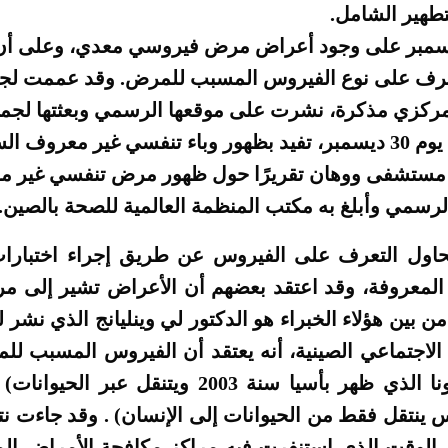
طهير الشامل.
نص تقرير 27 ديسمبر على وجود أعراض مرض فيروسي معدي، وعلى 
تعرف على نوع الفيروس المسبب للمرض. وقد عممت لجن
كزي مذكرة، نشرت على موقعها الرسمي وبعثتها لجميع
الاستشفائية بالمدينة يوم 30 ديسمبر، تفيد بظهور وباء تنفسي غير م
ر مستشفى ووهان تقريرًا حول ظهور مرض تنفسي غير 
رسمي وأبلغ به مكتب المنظمة العالمية للصحة بالصين.
يحاول التعرف على الفيروس عن طريق إجراء اختبارا
المعروفة، وقد اعتقد بعضهم أن الأعراض تشير إلى مرض
رئوي الحاد SARS. من بين هؤلاء الخبراء هو الدكتور لي وينليانج الذي
(أحد فيروسات كورونا الذي ظهر بأسيا سنة 2003 وي
 ينتقل فقط من الحيوانات إلى الإنسان) . وقد جاءت نتي
 الوقت الذي استنفرت فيه مراكز مكافحة الأمراض ا