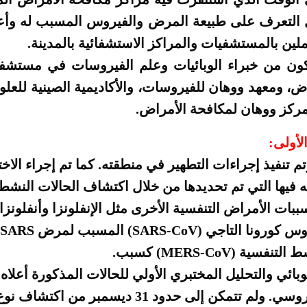
ل التعرف على طبيعة المرض والفيروس المسبب له وأعط
ملين بالمستشفيات والمراكز الاستشفائية بالمدينة.
ون من خبراء الوبائيات وعلم الفيروسات في مستشف
ض، ومعهد ووهان للفيروسات، والأكاديمية الصينية للع
مركز ووهان لمكافحة الأمراض.
لأولى:
تنفيذ إجراءات التطهير في منطقته. كما تم إجراء الاخت
 فيها التي تم تحديدها من خلال اكتشاف الحالات النشطة
بات الأمراض التنفسية الأخرى مثل الإنفلونزا وأنفلونز
ة (MERS-CoV) كسبب.
بائي والتحليل المختبري الأولي للحالات المذكورة أعلاه
 إلى حدود 31 ديسمبر من اكتشاف نوع الفيروس المسبب.