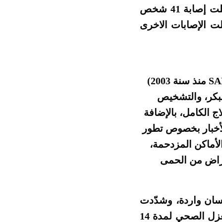
وأصدرت اللجنة الطبية بيانًا تصرح فيه أنه فيروس كورونا مستجد، وقد سجلت إصابة 41 شخص
لت الإصابات الاخرى
نبّهت الصين منذ نهاية ديسمبر إلى خطورة الوباء (لهم تجربة جائحة كورونا SARS منذ سنة 2003)
بكر، والتشخيص
اج الكامل، بالإضافة
لأخبار بخصوص تطور
الأماكن المزدحمة،
اعراض من الحمى
نسان واردة، وشدّدت
على ضرورة أن يقوم المخالطون للمصابين (أقارب، أصدقاء، أطر طبية) بالعزل الصحي لمدة 14