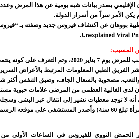
إقليمي يصدر بيانات شبه يومية عن هذا المرض وعدد ا
م يكن الأمر سراً من أسرار الدولة.
طبية بووهان عن اكتشاف فيروس جديد وصفته بـ “فيروس 
س المسبب:
عزل الفيروس المسبب للمرض يوم 7 يناير 2020، وتم التعرف عل
شر الفريق الطبي المعلومات المرتبط بالأعراض السري
والتعب، مصحوبة بالسعال الجاف، وضيق التنفس أكثر شي
 لدى الغالبية العظمى من المرضى علامات حيوية مست
 أنه لا توجد معطيات تشير إلى انتقال عبر البشر. وسجل
إلى حدود 11 يناير (امرأة تبلغ 60 سنة) وأصدر المستشفى على مو