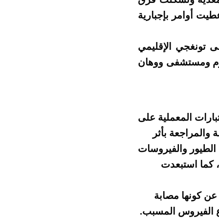
يت أوامر بإجبارية
ى تونغجي الإقليمي
لوم ومستشفى ووهان
بارات المعملية على
 والمراجعة بأثر
ا الطيور والفيروسات
الغدانية واستبعد فيروس كورونا التاجي (SARS-CoV) المسبب لمرض SARS، كما استبعدت
 عن كونها مصابة