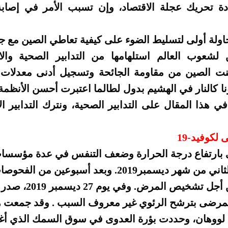
دة تحريك عجلة الاقتصاد، وإن تسبب الأمر في إصابة 
حاولة أولى لتسليط الضوء على كيفية تعاطي الصين مع جا
شعوب العالم استلهامها من التدابير الصحية والا
كنت الصين من مقاومة الجائحة وتسجيل أدنى معدلات 
ا كالنار في الهشيم بدول لطالما اعتبرت أحسن الأنظمة 
ي هذا المقال على التدابير الصحية، ونترك التدابير ال
 لكوفيد-19
ارتفاع درجة الحرارة وضعف التنفس في عدة مؤسسات
ووهان منذ الأسبوع الثاني من شهر ديسمبر2019. وبعد أس
خضع لها المرضى من أجل ت
مرضى بترشح الرئوي غير معروف السبب . وقد جمعت ه