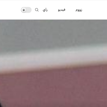
زووم
فيديو
رأي