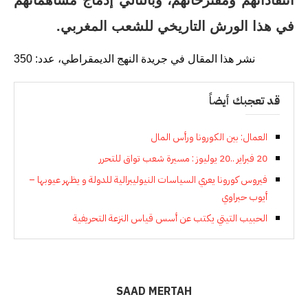
انتقاداتهم ومقترحاتهم، وبالتالي إدماج مساهماتهم
في هذا الورش التاريخي للشعب المغربي.
نشر هذا المقال في جريدة النهج الديمقراطي، عدد: 350
قد تعجبك أيضاً
العمال: بين الكورونا ورأس المال
20 فبراير ..20 يوليوز : مسيرة شعب تواق للتحرر
فيروس كورونا يعري السياسات النيوليبرالية للدولة و يظهر عيوبها –
أيوب حبراوي
الحبيب التيتي يكتب عن أسس قياس النزعة التحريفية
SAAD MERTAH