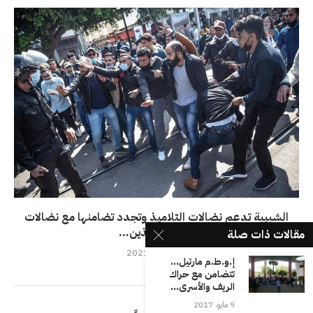
الشبيبة تدعم نضالات التلاميذ وتجدد تضامنها مع نضالات
الأساتذة الذين...
مقالات ذات صلة
23 مارس، 2021
إ.و.ط.م مارتيل…
تتضامن مع حراك
الريف والأسرى...
9 مايو، 2017