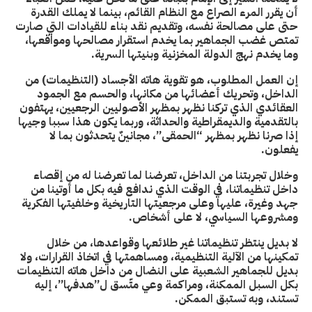
أن يقرر المرء الصراع مع النظام القائم، بينما لا يملك القدرة
حتى على مصالحة نفسه، وتقديم نقد بناء للقيادات التي صارت
تمتص غضب الجماهير بما يخدم استقرار مصالحها ومواقعها،
وما يخدم نهج الدولة المخزنية وبنيتها السرية.
إن العمل المطلوب، هو تقوية هاته الأجساد (التنظيمات) من
الداخل، وتحريك أعضائها من مكانها، والحسم مع الجمود
العقائدي الذي تركنا نظهر بمظهر الأصوليين الرجعيين، يهتفون
بالتقدمية والديمقراطية والحداثة، وربما يكون هذا سببا وجيها
إذا صرنا نظهر بمظهر “الحمقى”، مجانينٌ يتحدثون بما لا
يفعلون.
وخلال تجربتنا من الداخل، تعرضنا لما تعرضنا له من إقصاء
داخل تنظيماتنا، في الوقت الذي ندافع فيه بكل ما أوتينا من
جهد وغيرة، عليها وعلى مرجعيتها التاريخية وخلفيتها الفكرية
ومشروعها السياسي، لا على أشخاص.
لا بديل ينتظر تنظيماتنا غير طلائعها وقواعدها، من خلال
تمكينها من الآلية التنظيمية، ومساهمتها في اتخاذ القرارات، ولا
بديل للجماهير الشعبية على النضال من داخل هاته التنظيمات
بكل السبل الممكنة، ومراكمة وعي متّسق ل”هدفها”، إليه
تستند، وبه تستبق الممكن.