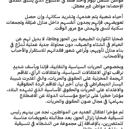
مواطن اشتغل ليوم واحد فقط في الأسبوع الذي يسبق انطلاق
الإحصاء؛ مواطن غير معطل.
أحياء شعبية يتم هدمها، وتشريد سكانها، وإن حصل
تعويضهم، فإنهم يجدون أنفسهم داخل منازل ضيّقة وتجمعات
سكنية تُنسى وتُهمش مع مرور الوقت.
ضحايا الكوارث الطبيعية بين الحوز وطاطا، لا بديل لهم عن
الخيام في الشتاء والصيف، دون محاولة جدية عملية تُسَرِّع في
بناء منازل تأويهم، وتُراعي شعور فقدانهم للاستقرار والأحباب
والأصحاب.
وبخصوص الحريات السياسية والنقابية، فإننا وبأسف شديدٍ
نراقب توالي الاعتقالات السياسية، واعتقالات الرأي، تفاقم
الهجمة المخزنية على الحقوق والحريات، والتي اعتبرت شبيبة
اليسار الديمقراطي في بيان أخير لها، تفاقم الردة الحقوقية
والاعتداء على الحريات والحقوق الأساسية الذي تشهده البلاد،
مؤشرا خطيرا على تراجع مؤسسات الدولة عن الاضطلاع
بمهامها في مجال صون الحقوق والحريات.
تم مؤخرا اعتقال العديد من المواطنين، نجد من بينهم رئيس
تنسيقية ضحايا زلزال الحوز، بعد مطالبته بتعويضات مناسبة
للمتضررين، بالإضافة إلى مجموعة من النشطاء في تنسيقية