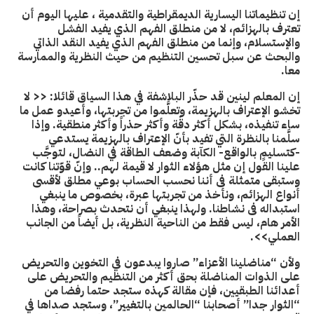
إن تنظيماتنا اليسارية الديمقراطية والتقدمية ، عليها اليوم أن
تعترف بالهزائم، لا من منطلق الفهم الذي يفيد الفشل
والإستسلام، وإنما من منطلق الفهم الذي يفيد النقد الذاتي
والبحث عن سبل تحسين التنظيم من حيث النظرية والممارسة
معا.
إن المعلم لينين قد حذّر البلاشفة في هذا السياق قائلا: << لا
تخشو الإعتراف بالهزيمة، وتعلَّموا من تجربتها، وأعيدو عمل ما
ساء تنفيذه، بشكل أكثر دقّة وأكثر حذراً وأكثر منطقية. وإذا
سلَّمنا بالنظرة التي تفيد بأنّ الإعتراف بالهزيمة يستدعي
-كتسليمٍ بالواقع- الكآبة وضعف الطاقة في النضال، لتوجَّب
علينا القول إن مثل هؤلاء الثوار لا قيمة لهم.. وإنّ قوّتنا كانت
وستبقى متمثلة فى أننا نحسب الحساب بوعي مطلق لأقسى
أنواع الهزائم، ونأخذ من تجربتها عبرة، بخصوص ما ينبغي
استبداله فى نشاطنا. ولهذا ينبغي أن نتحدث بصراحة، وهذا
الأمر هام، ليس فقط من الناحية النظرية، بل أيضاً من الجانب
العملي>>.
ولأن “مناضلينا الأعزاء” صاروا يبدعون في التخوين والتحريض
على الذوات المناضلة بحق أكثر من التنظيم والتحريض على
أعدائنا الطبقيين، فإن مقالة كهذه ستجد حتما رفضا من
“الثوار جدا” أصحابنا “الحالمين بالتغيير”، وستجد صداها في