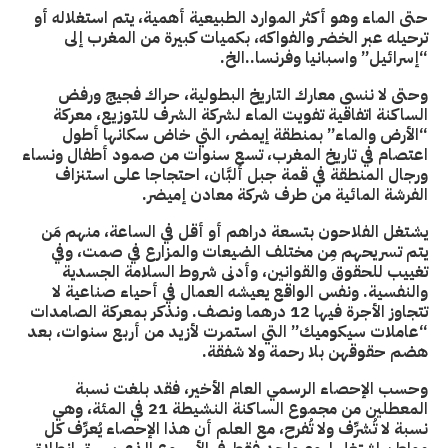
حتى الماء وهو أكثر الموارد الطبيعية أهمية، يتم استغلاله أو
ترحيله عبر الخضر والفواكه، بكميات كبيرة من المغرب إلى
“إسرائيل” واسبانيا وفرنسا..الخ.
وحتى لا ننسى معارك التاريخ البطولية، حراك فجيج ورفض
الساكنة اتفاقية تفويت الماء لشركة الشرف للتوزيع، معركة
“الأرض والماء” بمنطقة إيمضر، التي خاض سكانها أطول
اعتصام في تاريخ المغرب، تسع سنوات من صمود أطفال ونساء
ورجال المنطقة في قمة جبل ألبَّان، احتجاجا على استنزاف
الفرشة المائية من طرف شركة معادن إميضر.
يشتغل الفلاحون بتسعة دراهم أو أقل في الساعة، منهم مَن
يتم تسريحهم مِن مختلف الضيعات والمزارع في صمت، وفي
تغييب للحقوق والقوانين، وأدنى شروط السلامة الجسدية
والنفسية. ونفس الواقع يعيشه العمال في أحياء صناعية لا
تتجاوز الأجرة فيها 12 درهما ونصف. ونذكر بمعركة الصامدات
“عاملات سيكوميك” التي استمرت لأزيد من أربع سنوات، بعد
هضم حقوقهن بلا رحمة ولا شفقة.
وحسب الإحصاء الرسمي العام الأخير، فقد بلغت نسبة
المعطلين من مجموع الساكنة النشيطة 21 في المئة، وهي
نسبة لا تُشرِّف ولا تُفرح، مع العلم أن هذا الإحصاء يُعرِّف كل