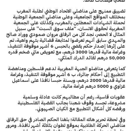
ضحايا فيضانات طاطا.
تضييق ممنهج على مناضلي الاتحاد الوطني لطلبة المغرب
بمختلف المواقع الجامعية، وعلى مناضلي الجمعية الوطنية
لحملة الشهادات المعطلين بالمغرب، وكذلك على الجمعية
المغربية لحقوق الانسان، “ملف سوق السبت” على سبيل
المثال لا الحصر، نجد كل من الرفاق مروان صمودي ووراد صالح
والمهدي سابق أنهم تعرضوا لمتابعة قضائية بتهم واهية، تم
على إثرها إصدار حكم يقضي بالحبس 6 أشهر موقوفة التنفيذ،
وغرامة مالية قدرها 3000 درهم، مع تعويض مالي ضخم قدره
50,000 درهم لقائد الدرك الملكي.
كما يتعرض مناضلو الجبهة المغربية لدعم فلسطين ومناهضة
التطبيع إلى أحكام جائرة، ب 6 أشهر موقوفة التنفيذ، وغرامة
مالية قدرها 2000 درهم، وبسنة حبسا نافذا على اسماعيل
غزاوي و 5000 درهم غرامة مالية.
عقوبات قاسية، رغم أن مطالبهم كانت عادلة وسلمية
مشروعة، تجسد وقوف شعبنا بجانب القضية الفلسطينية
ورفضه كل أشكال التطبيع مع الكيان الصهيوني.
وفي لحظة تحرير هاته المقالة؛ بلغنا الحكم الصادر في حق الرفاق
مناضلي الحركة الطلابية بموقع تطوان بثلاثة أشهر نافذة. ومرور