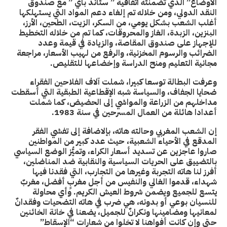
الأوضاع” الذي تضمنته اتفاقية ” ستاند باي ” مع صندوق
النقد الدولي، ومن خلاله تم إلغاء دعم المواد التي يستهلكها
أغلب الشعب بشكل يومي، من السكر، الزيت، الطحين، الأرز،
البنزين، الزبدة، الغاز والمحروقات، كما تم من خلاله التخطيط
للإجهاز على صندوق المقاصة، والزيادة في قيمة وعدد
الضرائب والرسوم المخزنية، والرفع من لهيب الأسعار، مراجعة
مجانية التعليم ومنح الدراسة وإخضاعها للتقليص.
وعرفت البطالة توسعا كبيرا، شملت آلاف الفلاحين الفقراء
ضحايا الجفاف، والسياسة شبه الإقطاعية الطبقية التي أسقطت
مداخلهم من الزراعة والمواشي إلى الحضيض، كما شملت
أعدادا هائلة من العمال المسرحين في سنة 1983.
إن الشعب المغربي وحالته هاته، بإلاضافة إلى تفشي الفقر
المدقع في الأحياء الشعبية، حيث عدد كبير من المواطنين
صاروا عاجزين عن تسديد أسعار الكراء، وتميُّز الوضع السياسي
بالتضييق على الحريات السياسية والنقابية ضد المناضلين،
أفرز لنا هاته التجربة وغيرها من التجارب، التي فقدنا فيها
شهداء، قدموا الغالي والنفيس من أجل مغربٍ أفضل، مغربٌ
يتسع للجميع ويضمن شروط العيش الكريم. وأي محاولة
للنسيان بوعي أو بدونه، هي ضرب في هاته التضحيات وفقدانٌ
لمعانيها ومضامينها ونكرانٌ للجميل، يضعنا في خانة الخائنين
حتى وإن كانت أفواهنا لا تخلوا من شعارات “الإسقاط”