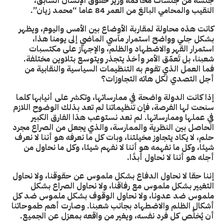
جلسة من جلسات محاكمة وزير حقوق الإنسان السابق،
النقيب والمحامي البالغ من العمر 84 عاما “محمد زيان”.
كانت هذه محاولة لمقاربة الأوضاع بين الأمس واليوم، ويظهر
بشكل جلي وواضح استمرار مآسي الماضي إلى يومنا هذا،
استمرار القهر والاضطهاد والظلم، والإجهاز على مكتسبات
شعبنا، بل تَعمّق الأمر وأخذ يتجذر ويتوسع بتلاوين مختلفة.
فما العمل الذي تقوم به التنظيمات السياسية والنقابية من
أجل التصدي لكل هاته التجاوزات؟
إذا كانت الدولة واضحة في ممارساتها، وتكشر على أنيابها كلما
سنحت لها الفرصة، فإن تنظيماتنا لم تعد بذلك الوضوح اللازم
في عملها وممارساتها. لم نعد نستوعب هذا الفارق الكبير
الحاصل بين النظرية والممارسة، والذي يجعل من الصراع مجرد
حلم، لا يكاد يتجاوز مخيلتنا، وبات كل ما نعرفه هو أننا لا نعرف
شيئا، وكل ما نفهمه هو أننا لا نفهم شيئا، وكل ما نحاول من
أجله هو أننا لا نحاول أبدًا.
إننا حقا لا نحاول الدفاع بشكل ملموس عن حقوقنا، ولا نحاول
التغيير بشكل ملموس مع رفاقنا، ولا نحاول الصراع بشكل
ملموس ضد عدونا، ولا نحاول الوقوف بشكل ملموس ضد كل
أشكال الظلم والاضطهاد بجانب شعبنا. وصارت أهم طموحاتنا
أن يُخلِّص كل فرد نفسه، ويغير من واقعه بمعزل عن الجميع.