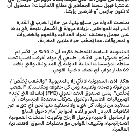
عاشتها قبيل سخط الجماهير في مطلع الثمانينات؟ سنحاول أن
لا نكون جازمين أو فارضين رؤيتنا.
تملصت الدولة من مسؤوليتها، من خلال الضرب في القدرة
الشرائية للمواطنين، بزيادة مهولة في الأسعار، نتيجة رفع يدها
على مجمل ومختلف المواد الغذائية واللحوم والخضروات
والمحروقات، مما يُصعِّب حياة ملايين المغاربة.
المندوبية السامية للتخطيط ذكرت أن 90,2% من الأسر لم
تُصرِّح بقدرتها على الادّخار. طبيعي في دولة أغرقت نفسها تحت
سلطة المؤسسات المالية الدولية في المديونية، والتي بلغت
69 مليار دولار، أي نصف دخلها القومي.
هكذا اذن، المديونية لا تأتي إلا بالمديونية “والشعب يْخلّص”،
من قوته وصحته وتعليمه ومن كل حقوقه ومكتسباته “الشعب
يْخلّص”. يملي صندوق النقد الدولي (FMI) إملاءاته التي تخدم
الإمبرياليات العالمية، وتخول لشركات متعددة الجنسيات، أن
تستفيد من ثرواتنا كل شيء ولا نستفيد منها نحن أي شيء، عبر
اتفاقيات التبادل الحر وإلغاء الحواجز أمام دخول السلع
والرساميل الأجنبية وترحيل الأرباح وتفويت المنشآت العمومية
الاستراتيجية، وتكييف القوانين مع متطلبات السوق الاقتصادية
العالمية.