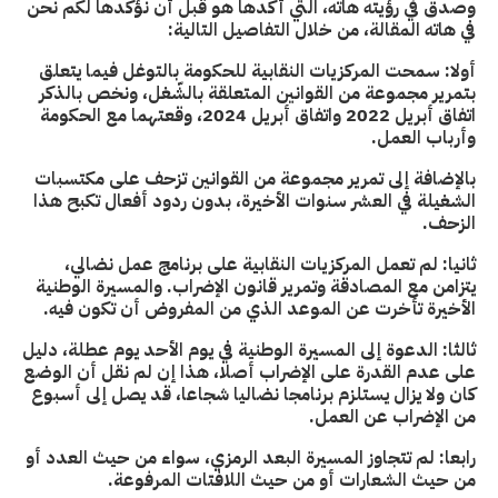
وصدق في رؤيته هاته، التي أكدها هو قبل أن نؤكدها لكم نحن
في هاته المقالة، من خلال التفاصيل التالية:
أولا: سمحت المركزيات النقابية للحكومة بالتوغل فيما يتعلق
بتمرير مجموعة من القوانين المتعلقة بالشّغل، ونخص بالذكر
اتفاق أبريل 2022 واتفاق أبريل 2024، وقعتهما مع الحكومة
وأرباب العمل.
بالإضافة إلى تمرير مجموعة من القوانين تزحف على مكتسبات
الشغيلة في العشر سنوات الأخيرة، بدون ردود أفعال تكبح هذا
الزحف.
ثانيا: لم تعمل المركزيات النقابية على برنامج عمل نضالي،
يتزامن مع المصادقة وتمرير قانون الإضراب. والمسيرة الوطنية
الأخيرة تأخرت عن الموعد الذي من المفروض أن تكون فيه.
ثالثا: الدعوة إلى المسيرة الوطنية في يوم الأحد يوم عطلة، دليل
على عدم القدرة على الإضراب أصلا، هذا إن لم نقل أن الوضع
كان ولا يزال يستلزم برنامجا نضاليا شجاعا، قد يصل إلى أسبوع
من الإضراب عن العمل.
رابعا: لم تتجاوز المسيرة البعد الرمزي، سواء من حيث العدد أو
من حيث الشعارات أو من حيث اللافتات المرفوعة.