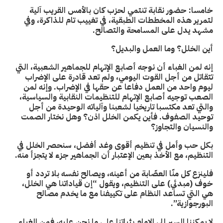
خامسا: حضور نقابة تنتمي لحزب كان بالأمس القريب آلية
لتمرير هذه المخططات الطبقية، في تغييب تام للذاكرة، وفي
مشهد يدل على المسامحة والتصالح.
أين الخلل؟ وما العمل والبديل؟
إنه لمن الغباء أن نوجه أصابع الإتهام للجماهير الشعبية، التي
تتقاتل من أجل القوت اليومي، ولم تعد قادرة على الإضراب
ليوم واحد من العمل دفاعا عن حقها في الإضراب. وإنه لمن
الصعب توجيه أصابع الإتهام للتنظيمات النقابية والسياسية،
والتي تعد مكتسبا تاريخيا لشعبنا وآلياته الوحيدة من أجل
توحيد الصفوف. فأين يكمن الخلل اذن؟ وهل نختار الصمت
والنسيان والتجاوز؟
بكل حب وأمل في تنظيم أقوى وغد أفضل، سنحصر الخلل في
التنظيم، مع الأخذ بعين الإعتبار أن الجماهير جزء لا يتجزأ منه.
فلينزع كل منّا العصّابة من أعينه، ويصالح نفسه بلا تردد أو
خوف (مبدئي) على التنظيم، ويقول “إن قياداتنا هي الخلل،
هي التي تساعد النظام على تكييفنا مع ما يخدم مصالح
البورجوازية”.
لا يمكننا السير إلى الإمام بثباتنا على ما نحن عليه، فمن الغباء