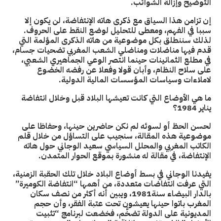
التوضيح وإزالة الشوائب.
إن تزامن هذا السياق مع ذكرى هاته الإنتفاضة، لن يكون إلا
سببا في الفهم، ومعطى للتحليل لوضع النقط على الحروف.
لذلك سننطلق بكل موضوعية من هاته الذكرى المؤلمة التي
قدم فيها مناضلات ومناضلي الشعب المغربي تضحيات جسام،
في مطلع الثمانينات حينما انتصر الوعي الجماهيري الشعبي،
على سلاح النظام، وأبان قولا وفعلا عن رفضه الخضوع
لاملاءات وسياسات المؤسسات المالية الدولية.
ما هي الأوضاع التي كانت تعيشها البلاد قبل وخلال انتفاضة
يناير 1984؟
لحسن الحظ أو لسوئه لم نكن حاضرين حينها، وحفاظا على
موضوعية هذه المقالة، سنجيب على التساؤل من خلال قلم
الكاتب المغربي والمحلل السياسي سعيد الوجاني حول هاته
الإنتفاضة، في مقالة له منشورة بموقع الحوار المتمدن.
يفيدنا الوجاني في بسط أوضاع البلاد خلال تلك الحقبة الزمنية،
التي عرفت انتفاضات متعددة، من أهمها “انتفاضة الكوميرة”
بالدار البيضاء سنة1981، ويبين أنه أكثر من نصف سكان
المغرب باتوا حينها يعيشون تحت عتبة الفقر، وأن حجم
المديونية على الدولة تضخَّم، فخضعت لبرنامج “تثبيت