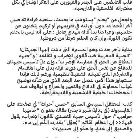
قلب القابضين على الجمر والغيورين على الفكر الإشتراكي بكل
مختبراته الفلسفية والتاريخية.
ولجعل من “يحلم” يستوعب ما يحدث، سنعيد قراءة تفاصيل
آخر الأحداث، دون أي نية في تقزيمهم أو تركهم يتخلون عن
حلمهم، وعيا منا بما قاله مهدي عامل : على أنه ليس بالحلم
تكون الثورة، وإن كان الحلم شرطاً من شروطها.
بداية بآخر حدث وهو المسيرة التي دعت إليها الجبهتان؛
“الجبهة المغربية ضد قانوني الإضراب والتقاعد” و”جبهة
الدفاع عن الحق في ممارسة الإضراب”، وإن دلّ تأسيس جبهتان
للدفاع عن نفس الحق على شيء، فإنه يدل على الانقسام
والتشرذم الذي تعيشه الشغيلة تنظيميا، ورغم ذلك فإننا
سنتجاوز هذا الأمر، لنصل حد البعد الذي من شأنه توضيح
غياب المحاولة في الدفاع والتغيير والصراع والوقوف ضد
المخططات الطبقية اللاشعبية واللاديمقراطية.
كتب المعتقل السياسي السابق “حسن أحراث” في صفحته على
الفايسبوك (في بداية شهر دجنبر) مقالة بعنوان “حاميها
حراميها”، حول تأسيس جبهة التصدي لقانون الإضراب، يقول
فيها:<< إن النظام القائم “يُحوِّل” بقدرته الدَّمَ إلى ماء،
والصديق إلى عدوّ، والعدُو إلى صديق>>