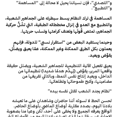
و”التصدي”، فإن نسياننا يحيل لا محالة إلى “المساهمة”
و”التطبيع”.
المساهمة في ترك النظام يبسط سيطرته على الجماهير الشعبية،
والتطبيع مع العدو في إنزال مخططاته الطبقية، التي تشُلُّ حركية
الجماهير، تمتص قُوتَها وتعنف كرامتها وتسلب حريتها.
وحينما يستفيد البعض من “استقرار نسبي” للدولة، فإنهم
يعملون بكل الطرق الممكنة وغير الممكنة، عمّا يعيق ويضلِّل،
يقوِّض ويعيد.
يعيق تفعيل الآلية التنظيمية للجماهير الشعبية، ويضلل حقيقة
واقعها المرير، يقوِّض (يُهدِّم هدمًا شديدا) تنظيماتها من
الداخل، ويعيد إنتاج نفس النمط، وبالتالي تفريغها من
مضامينها، وكبح طموحاتها وتطلعاتها.
“نظام يجند الشعب لقتل نفسه بيده”
لحسن الحظ لا لسوئه أننا حاضران وشاهدان على ما تعيشه
بلادنا اليوم، بصدد مقاربة أوضاع الماضي بأوضاع الحاضر.
الواقع يعرفه الجميع ولا يخفى على أحد، لكن وعيا منا بصعوبة
الإجابة عن سؤال؛ ما الذي تعيشه بلادنا اليوم من الأوضاع التي