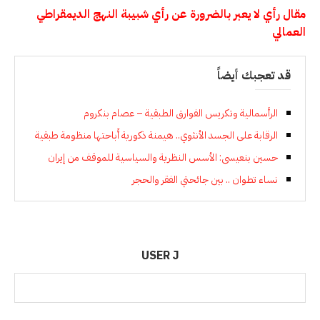
مقال رأي لا يعبر بالضرورة عن رأي شبيبة النهج الديمقراطي
العمالي
قد تعجبك أيضاً
الرأسمالية وتكريس الفوارق الطبقية – عصام بنكروم
الرقابة على الجسد الأنثوي.. هيمنة ذكورية أَباحتها منظومة طبقية
حسين بنعيسى: الأسس النظرية والسياسية للموقف من إيران
نساء تطوان .. بين جائحتي الفقر والحجر
USER J