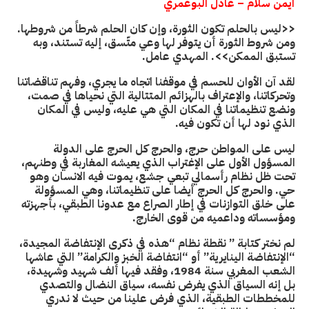
أيمن سلام – عادل البوعمري
<<ليس بالحلم تكون الثورة، وإن كان الحلم شرطاً من شروطها.
ومن شروط الثورة أن يتوفر لها وعي متّسق، إليه تستند، وبه
تستبق الممكن>>. المهدي عامل.
لقد آن الأوان للحسم في موقفنا اتجاه ما يجري، وفهم تناقضاتنا
وتحركاتنا، والإعتراف بالهزائم المتتالية التي نحياها في صمت،
ونضع تنظيماتنا في المكان التي هي عليه، وليس في المكان
الذي نود لها أن تكون فيه.
ليس على المواطن حرج، والحرج كل الحرج على الدولة
المسؤول الأول على الإغتراب الذي يعيشه المغاربة في وطنهم،
تحت ظل نظام رأسمالي تبعي جشع، يموت فيه الانسان وهو
حي. والحرج كل الحرج أيضا على تنظيماتنا، وهي المسؤولة
على خلق التوازنات في إطار الصراع مع عدونا الطبقي، بأجهزته
ومؤسساته وداعميه من قوى الخارج.
لم نختر كتابة ” نقطة نظام “هذه في ذكرى الإنتفاضة المجيدة،
“الإنتفاضة الينايرية” أو “انتفاضة الخبز والكرامة” التي عاشها
الشعب المغربي سنة 1984، وفقد فيها ألف شهيد وشهيدة،
بل إنه السياق الذي يفرض نفسه، سياق النضال والتصدي
للمخططات الطبقية، الذي فرض علينا من حيث لا ندري