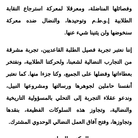
وفصائلها المناضلة، ومعرقلا لمعركة استرجاع النقابة
الطلابية إ.و.ط.م وتوحيدها، والنضال ضده معركة
سنخوضها ولن يثنينا شيء عنها.
إننا نعتبر تجربة فصيل الطلبة القاعديين، تجربة مشرقة
من التجارب النضالية لشعبنا، ولحركتنا الطلابية، ونفتخر
بعطاءاتها وفضلها على الجميع، وكنا جزءا منها. كما نعتبر
أنفسنا حاملين لجوهرها ورسالتها ومشروعها النبيل،
وندعو عقلاء التجربة إلى التحلي بالمسؤولية التاريخية
والنضالية، وتجاوز هذه السلوكات الفظيعة، بنقدها
وتجاوزها، وفتح آفاق العمل النضالي الوحدوي المشترك.