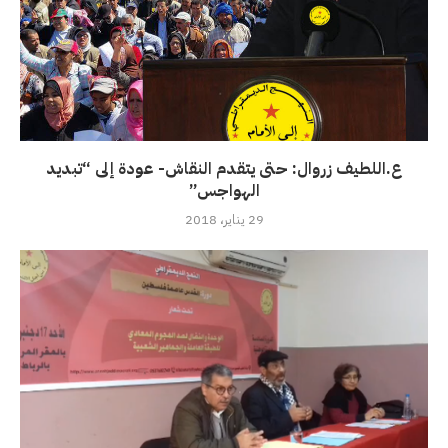
ع.اللطيف زروال: حتى يتقدم النقاش- عودة إلى “تبديد
الهواجس”
29 يناير، 2018