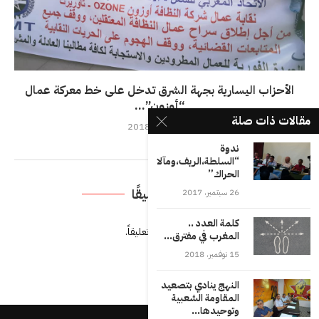
الأحزاب اليسارية بجهة الشرق تدخل على خط معركة عمال
“أوزون”...
مقالات ذات صلة
25 نوفمبر، 2018
ندوة
“السلطة،الريف،ومآلات
الحراك”
اترك تعليقًا
26 سبتمبر، 2017
كلمة العدد ..
يجب أنت تكون
مسجل الدخول
لتضيف تعليقاً.
المغرب في مفترق...
15 نوفمبر، 2018
النهج ينادي بتصعيد
المقاومة الشعبية
وتوحيدها...