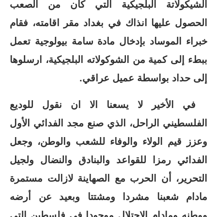
الشيكولاتة البلجيكية التي كان من الصعب
الحصول عليها انذاك في بغداد مقر اقامته، فقام
خبراء الموساد بإدخال مادة سامة بيولوجية تعمل
ببطء إلى كمية من الشوكولاته البلجيكية، ارسلوها
إلى حداد بواسطة عميل عراقي.
في الأخير لا يسعنا الا ان نقول للوديع
الفلسطيني الراحل، الذي صنع مجد الفدائي الأول
وعزز قيم الولاء والوفاء للشعب والوطن، وجعل
الفدائي رمزا للقواعد والبنادق والنضال ولجيل
التحرير، أن الحرب مع الصهاينة لازالت مستمرة
مادام شعبنا مشردا ومشتتا وبعيد عن أرضه
ووطنه ومادام الاحتلال موجودا في فلسطين التي