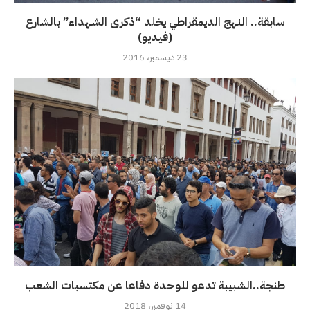
سابقة.. النهج الديمقراطي يخلد “ذكرى الشهداء” بالشارع
(فيديو)
23 ديسمبر، 2016
طنجة..الشبيبة تدعو للوحدة دفاعا عن مكتسبات الشعب
14 نوفمبر، 2018