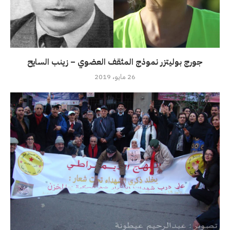
جورج بوليتزر نموذج المثقف العضوي – زينب السايح
26 مايو، 2019