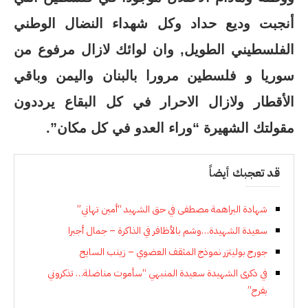
أنجبت وديع حداد وكل شهداء النضال الوطني
الفلسطيني الطويل, وان لوائك لازال مرفوع من
سوريا و فلسطين مرورا بالبنان واليمن وباقي
الأقطار ولازال الاحرار في كل البقاع يرددون
مقولتك الشهيرة “وراء العدو في كل مكان”.
قد تعجبك أيضاً
شهادة البراهمة مصطفى في حق الشهيد “أمين تهاني”
سعيدة الشهيدة…وشم بالأظافر في الذاكرة – جمال أجبرا
جورج بوليتزر نموذج المثقف العضوي – زينب السايح
في ذكرى الشهيدة سعيدة المنبهي “سأموت مناضلة… تذكروني
بفرح”