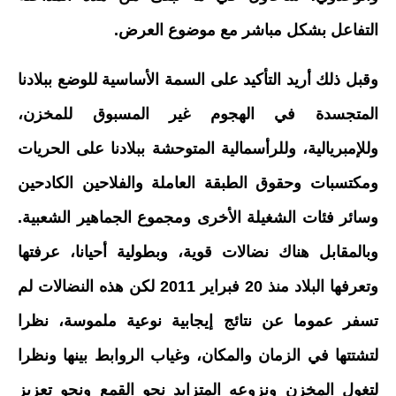
التفاعل بشكل مباشر مع موضوع العرض.
وقبل ذلك أريد التأكيد على السمة الأساسية للوضع ببلادنا
المتجسدة في الهجوم غير المسبوق للمخزن،
وللإمبريالية، وللرأسمالية المتوحشة ببلادنا على الحريات
ومكتسبات وحقوق الطبقة العاملة والفلاحين الكادحين
وسائر فئات الشغيلة الأخرى ومجموع الجماهير الشعبية.
وبالمقابل هناك نضالات قوية، وبطولية أحيانا، عرفتها
وتعرفها البلاد منذ 20 فبراير 2011 لكن هذه النضالات لم
تسفر عموما عن نتائج إيجابية نوعية ملموسة، نظرا
لتشتتها في الزمان والمكان، وغياب الروابط بينها ونظرا
لتغول المخزن ونزوعه المتزايد نحو القمع ونحو تعزيز