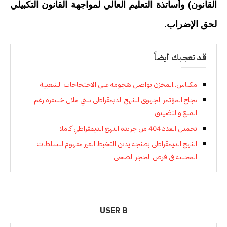
القانون) وأساتذة التعليم العالي لمواجهة القانون التكبيلي
لحق الإضراب.
قد تعجبك أيضاً
مكناس..المخزن يواصل هجومه على الاحتجاجات الشعبية
نجاح المؤتمر الجهوي للنهج الديمقراطي ببني ملال خنيفرة رغم
المنع والتضييق
تحميل العدد 404 من جريدة النهج الديمقراطي كاملا
النهج الديمقراطي بطنجة يدين التخبط الغير مفهوم للسلطات
المحلية في فرض الحجر الصحي
USER B