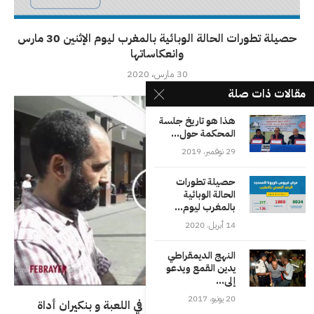
حصيلة تطورات الحالة الوبائية بالمغرب ليوم الإثنين 30 مارس
وانعكاساتها
30 مارس، 2020
مقالات ذات صلة
هذا هو تاريخ جلسة
المحكمة حول...
29 نوفمبر، 2019
حصيلة تطورات
الحالة الوبائية
بالمغرب ليوم...
14 أبريل، 2020
النهج الديمقراطي
يدين القمع ويدعو
إلى...
20 يونيو، 2017
رفيق العسال: المخزن يتحكم في اللعبة و بنكيران أداة