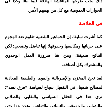
ذلك يجب طرحها للمناقشة الهادفة فيما بيننا وكذا في
الحوارات العمومية مع كل من يهمهم الأمر.
في الخلاصة
كما أشرت سابقا، إن الجماهير الشعبية تقاوم ضد الهجوم
على حرياتها ومكاسبها وحقوقها؛ إنها تناضل وتضحي؛ لكن
النتائج ضعيفة؛ ومن هنا ضرورة العمل الوحدوي
والمشترك بكل أصنافه.
لقد نجح المخزن والإمبريالية والقوى والطبقية المعادية
لمصالح شعبنا، في التفعيل بنجاح لسياسة “فرق تسد”:
نرى هذا في الحقل السياسي والنقابي والطلابي
والشبابي والحقوقي والنسائي والثقافي. ونجد هذا حتى