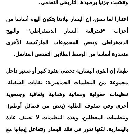
وتتشبث جزئيا برصيدها التاريخي التقدمي.
اعتبارا لما سبق، إن اليسار ببلادنا يتكون اليوم أساسا من
أحزاب “فيدرالية اليسار الديمقراطي” والنهج
الديمقراطي وبعض المجموعات الماركسية الأخرى
منحدرة أساسا من الوسط الطلابي التقدمي المناضل.
طبعا، إن القوى اليسارية تحظى بنفوذ كبير أو صغير داخل
مجموعة من التنظيمات الجماهيرية: نقابات الشغيلة،
تنظيمات حقوقية ونسائية وشبابية وثقافية وجمعوية
أخرى وفي صفوف الطلبة (بعض من فصائل أوطم)،
وتنظيمات المعطلين. وهذه التنظيمات لا تصنف عادة
باليسارية، لكنها تدور في فلك اليسار وتتفاعل إيجابيا مع