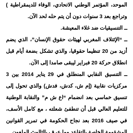
الموحد، المؤتمر الوطني الاتحادي، الوفاء للديمقراطية )
وتراجع بعد 3 سنوات دون أن يتم حله لحد الآن.
ــ التنسيقيات ضد غلاء المعيشة.
ــ “الإئتلاف المغربي لهيئات حقوق الإنسان”، الذي يضم
أزيد من 20 تنظيما حقوقيا، والذي تشكل بضعة أيام قبل
انطلاق حركة 20 فبراير ليبقى صامدا إلى الآن.
ــ التنسيق النقابي المنطلق في 29 يناير 2014 بين 3
مركزيات نقابية (إم ش، كدش، فدش) والذي تحول إلى
تنسيق خماسي بعد انضمام “اع ش م” والنقابة الوطنية
للتعليم العالي قبل أن تنطفئ شعلته ، مع كامل الأسف،
في صيف 2016 بعد نجاح الحكومة في تمرير القوانين
المشؤومة الخاصة بالتقاعد وما عرف بالثالوث الملعون.