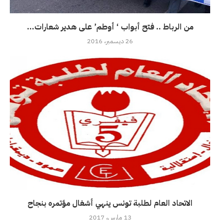
من الرباط .. فتح أبواب ‘ أوطم’ على هدير شعارات...
26 ديسمبر، 2016
الاتحاد العام لطلبة تونس ينهي أشغال مؤتمره بنجاح
13 مارس، 2017