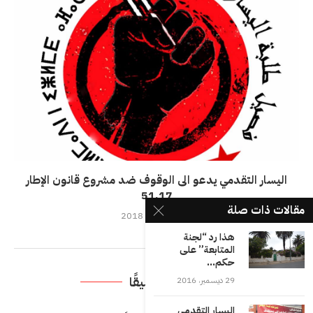
اليسار التقدمي يدعو الى الوقوف ضد مشروع قانون الإطار
51.17
مقالات ذات صلة
25 أغسطس، 2018
هذا رد “لجنة
المتابعة” على
حكم...
اترك تعليقًا
29 ديسمبر، 2016
اليسار التقدمي