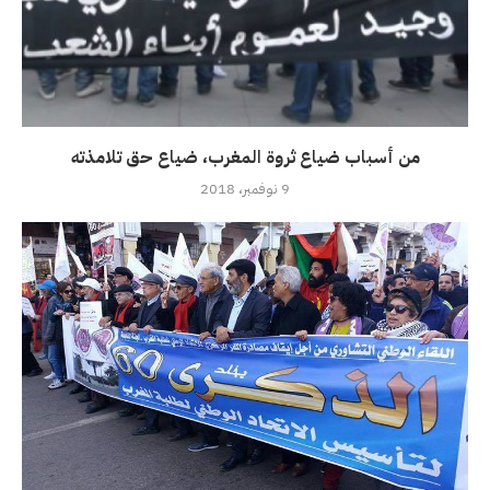
من أسباب ضياع ثروة المغرب، ضياع حق تلامذته
9 نوفمبر، 2018