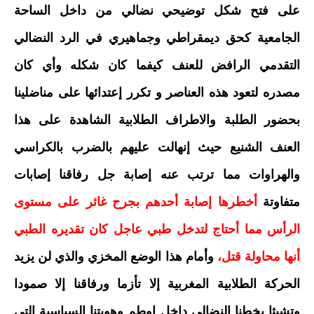
على فتح شكل توضيحي نضالي من داخل الساحة
الجامعية كحق ديمقراطي وجماهيري في الرد النضالي
التقدمي الرافض للعنف كيفما كان شكله وأي كان
مصدره لتعود هذه العناصر و تكرر إعتدائها على مناضلينا
بحضور الطلبة والاطراف الطلابية الشاهدة على هذا
العنف الشنيع حيث إنهالت عليهم بالضرب بالكراسي
والهراوات مما ترتب عنه إصابة جل رفاقنا إصابات
متفاوتة
أخطرها إصابة أحدهم بجرح غائر على مستوى
الرأس مما أحتاج لتدخل طبي عاجل كان تقديره الطبي
أنها محاولة قتل،
وأمام هذا الوضع المخزي والذي لن يزيد
الحركة الطلابية المغربية إلا تأزما ورفاقنا إلا صمودا
وتشبثا بخطنا النضالي داخل اوطم وهويتنا السياسية التي