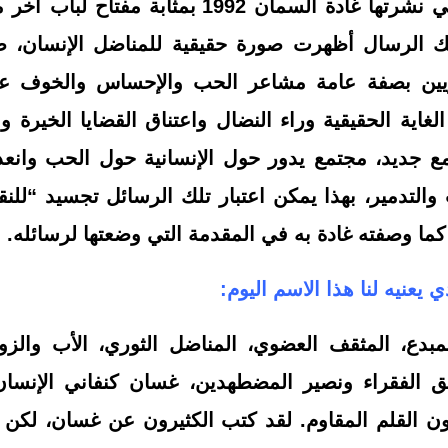
تعتبر الرسائل التي نشرتها غادة السمان 1992 بمثا
لك الرسال أظهرت صورة حقيقية للمناضل الإنسان، ص
ثوريين بصفة عامة مشاعر الحب والإحساس والخوف 
اية الحقيقية وراء النضال واعتناق القضايا الخيرة وا
 جديد، مجتمع يدور حول الإنسانية حول الحب وانعد
التدمير، بهذا يمكن اعتبار تلك الرسائل تجسيد “للنقا
كما وصفته غادة به في المقدمة التي وضعتها لرسائله.
 يعنيه لنا هذا الاسم اليوم:
دع، المثقف العضوي، المناضل الثوري، الأب والزوج
الفقراء ونصير المضطهدين، غسان كنفاني الإنسان ا
ن القلم المقاوم. لقد كتب الكثيرون عن غسان، لكن ا