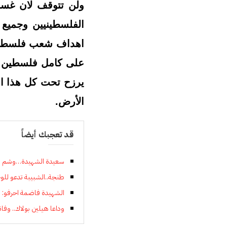
ولن تتوقف لان غسا
الفلسطينيين وجميع 
اهداف شعب فلسطين ف
على كامل فلسطين وح
يرزح تحت كل هذا ال
الأرض.
قد تعجبك أيضاً
سعيدة الشهيدة…وشم بالأ
طنجة..الشبيبة تدعو لل
الشهيدة فاضمة احرفو: م
وداعا هيلين بولاك.. وفاة المغنية والم