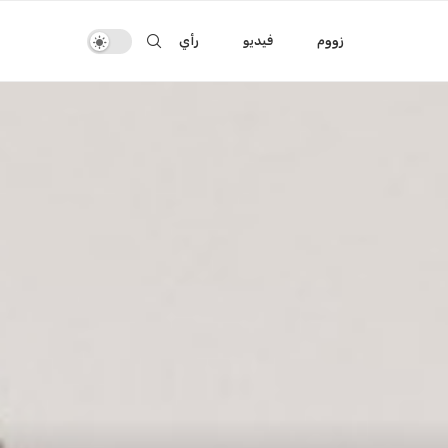
زووم
فيديو
رأي