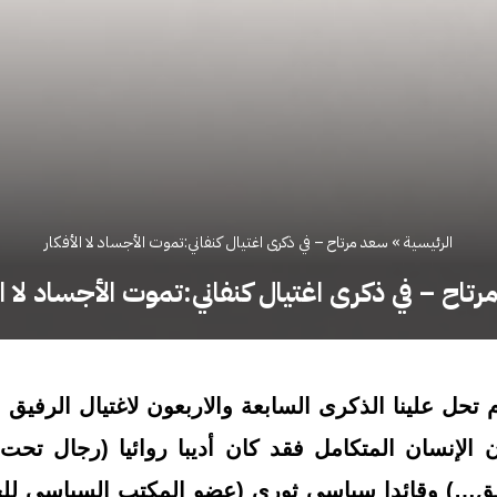
الرئيسية
»
سعد مرتاح – في ذكرى اغتيال كنفاني:تموت الأجساد لا الأفكار
تاح – في ذكرى اغتيال كنفاني:تموت الأجساد لا ال
حل علينا الذكرى السابعة والاربعون لاغتيال الرفيق 
الإنسان المتكامل فقد كان أديبا روائيا (رجال تح
شق…) وقائدا سياسي ثوري (عضو المكتب السياسي للجب