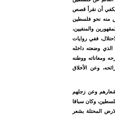
فيكفي أن نقرأ قصص
ض منه نحو فلسطين
مقهورين والمنفيين،
حتلال، ففي روايات
الذي وضعته داخله
رحه ومعاناته ووطنه
ئحه، وعن الأخلاق
عارهم وعن زجلهم
فلسطين، وكان سباقا
ارض المحتلة بشعر