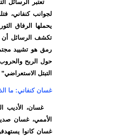
لجوانب كنفاني، فت
يحملها الرفاق ال
تكشف الرسائل أن الغ
رمق هو تشييد مجتمع
حول الربح والحروب و
التبتل الاستعراضي” 
غسان كنفاني: ما الذي
غسان، الأديب المب
الأممي، غسان صديق 
غسان كانوا يستهدفو