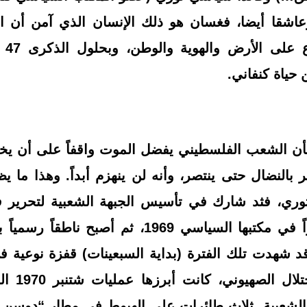
اشقا أيضا، فغسان هو ذلك الإنسان الذي آمن أن ال
صراع
 حياة كنفاني.
 الشعب الفلسطيني يفضل الموت واقفاً على أن يخس
لنضال حتى ينتصر، وأنه لن ينهزم أبداً. وهذا ما ي
وري، فثد شارك في تأسيس الجبهة الشعبية لتحرير 
1967، وانتُخب عضواً في مكتبها السياسي 1969، ثم 
قد شهدت تلك الفترة (بداية السبعينات) قفزة نوعية ف
الفلسطينية
الشعبية ثلاث طائرات على الهبوط في مطار “دوسن 