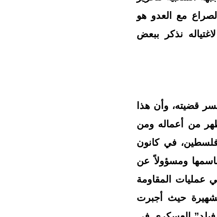
صراع مع العدو هو
 الوجود، صراع على الأرض والهوية والوطن، وبحلول الذكرى 47 لاغتياله نذكر ببعض
ر قضيته، وأن هذا
ظهر من أعماله ومن
فلسطين، في كانون
أصبح ناطقاً رسمياً باسمها ومسؤولاً عن
ي عمليات المقاومة
 ضد الاحتلال الصهيوني، كانت أبرزها عمليات شتنبر 1970 الشهيرة حيث أجبرت
فيلد” العسكري في